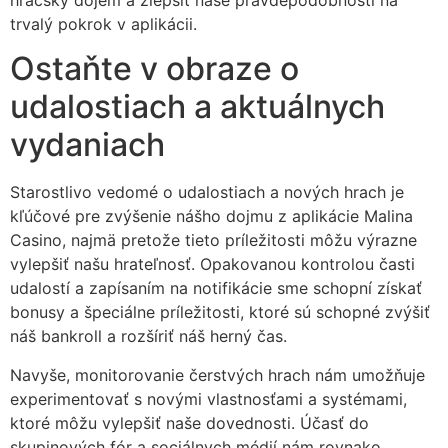
trvalý pokrok v aplikácii.
Ostaňte v obraze o
udalostiach a aktuálnych
vydaniach
Starostlivo vedomé o udalostiach a nových hrach je
kľúčové pre zvýšenie nášho dojmu z aplikácie Malina
Casino, najmä pretože tieto príležitosti môžu výrazne
vylepšiť našu hrateľnosť. Opakovanou kontrolou časti
udalostí a zapísaním na notifikácie sme schopní získať
bonusy a špeciálne príležitosti, ktoré sú schopné zvýšiť
náš bankroll a rozšíriť náš herný čas.
Navyše, monitorovanie čerstvých hrach nám umožňuje
experimentovať s novými vlastnosťami a systémami,
ktoré môžu vylepšiť naše dovednosti. Účasť do
skupinových fór a sociálnych médií nám rovnako