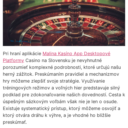
Pri hraní aplikácie
Malina Kasíno App Desktopové
Platformy
Casino na Slovensku je nevyhnutné
porozumieť komplexné podrobnosti, ktoré určujú našu
herný zážitok. Preskúmaním pravidiel a mechanizmov
hry môžeme zlepšiť svoje stratégie. Využívanie
tréningových režimov a voľných hier predstavuje silný
podklad pre zdokonaľovanie našich dovedností. Cesta k
úspešným sázkovým voľbám však nie je len o osude.
Existuje systematický prístup, ktorý môžeme osvojiť a
ktorý otvára dráhu k výhre, a je vhodné ho bližšie
preskúmať.