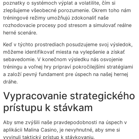
poznatky o systémoch výplat a volatilite, čím si
zlepšujeme všeobecné porozumenie. Okrem toho nám
tréningové režimy umožňujú zdokonaliť naše
rozhodovacie procesy pod stresom a simulovať reálne
herné scenáre.
Keď v týchto prostrediach posudzujeme svoj výsledok,
môžeme identifikovať miesta na vylepšenie a získať
sebavedomie. V konečnom výsledku nás osvojenie
tréningu a voľnej hry pripraví pokročilejšími stratégiami
a založí pevný fundament pre úspech na našej hernej
dráhe.
Vypracovanie strategického
prístupu k stávkam
Aby sme zvýšili naše pravdepodobnosti na úspech v
aplikácii Malina Casino, je nevyhnutné, aby sme si
vyvinuli taktický prístup k stávkovaniu.