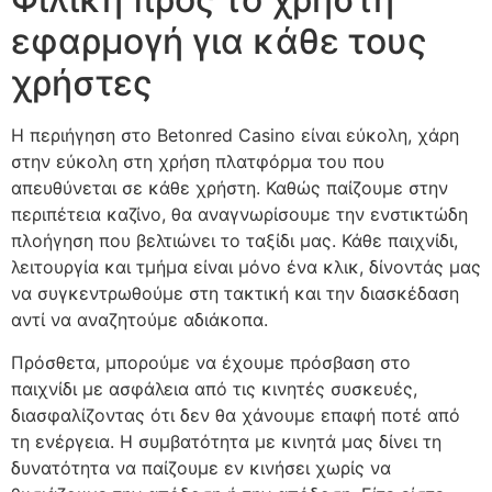
εφαρμογή για κάθε τους
χρήστες
Η περιήγηση στο Betonred Casino είναι εύκολη, χάρη
στην εύκολη στη χρήση πλατφόρμα του που
απευθύνεται σε κάθε χρήστη. Καθώς παίζουμε στην
περιπέτεια καζίνο, θα αναγνωρίσουμε την ενστικτώδη
πλοήγηση που βελτιώνει το ταξίδι μας. Κάθε παιχνίδι,
λειτουργία και τμήμα είναι μόνο ένα κλικ, δίνοντάς μας
να συγκεντρωθούμε στη τακτική και την διασκέδαση
αντί να αναζητούμε αδιάκοπα.
Πρόσθετα, μπορούμε να έχουμε πρόσβαση στο
παιχνίδι με ασφάλεια από τις κινητές συσκευές,
διασφαλίζοντας ότι δεν θα χάνουμε επαφή ποτέ από
τη ενέργεια. Η συμβατότητα με κινητά μας δίνει τη
δυνατότητα να παίζουμε εν κινήσει χωρίς να