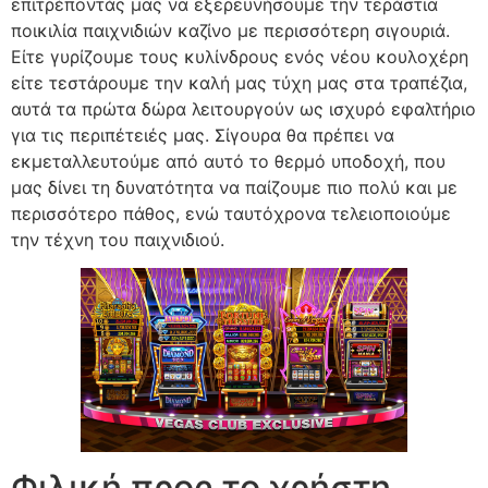
επιτρέποντάς μας να εξερευνήσουμε την τεράστια
ποικιλία παιχνιδιών καζίνο με περισσότερη σιγουριά.
Είτε γυρίζουμε τους κυλίνδρους ενός νέου κουλοχέρη
είτε τεστάρουμε την καλή μας τύχη μας στα τραπέζια,
αυτά τα πρώτα δώρα λειτουργούν ως ισχυρό εφαλτήριο
για τις περιπέτειές μας. Σίγουρα θα πρέπει να
εκμεταλλευτούμε από αυτό το θερμό υποδοχή, που
μας δίνει τη δυνατότητα να παίζουμε πιο πολύ και με
περισσότερο πάθος, ενώ ταυτόχρονα τελειοποιούμε
την τέχνη του παιχνιδιού.
Φιλική προς το χρήστη