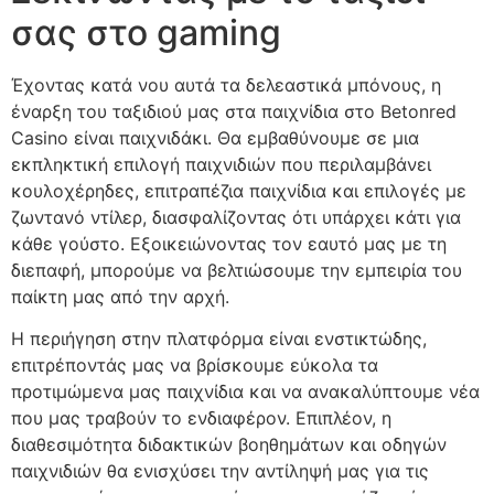
σας στο gaming
Έχοντας κατά νου αυτά τα δελεαστικά μπόνους, η
έναρξη του ταξιδιού μας στα παιχνίδια στο Betonred
Casino είναι παιχνιδάκι. Θα εμβαθύνουμε σε μια
εκπληκτική επιλογή παιχνιδιών που περιλαμβάνει
κουλοχέρηδες, επιτραπέζια παιχνίδια και επιλογές με
ζωντανό ντίλερ, διασφαλίζοντας ότι υπάρχει κάτι για
κάθε γούστο. Εξοικειώνοντας τον εαυτό μας με τη
διεπαφή, μπορούμε να βελτιώσουμε την εμπειρία του
παίκτη μας από την αρχή.
Η περιήγηση στην πλατφόρμα είναι ενστικτώδης,
επιτρέποντάς μας να βρίσκουμε εύκολα τα
προτιμώμενα μας παιχνίδια και να ανακαλύπτουμε νέα
που μας τραβούν το ενδιαφέρον. Επιπλέον, η
διαθεσιμότητα διδακτικών βοηθημάτων και οδηγών
παιχνιδιών θα ενισχύσει την αντίληψή μας για τις