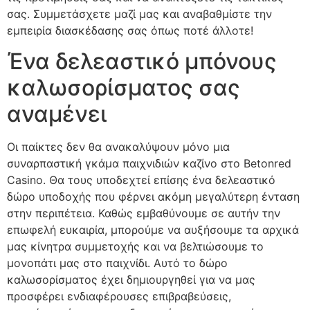
σας. Συμμετάσχετε μαζί μας και αναβαθμίστε την
εμπειρία διασκέδασης σας όπως ποτέ άλλοτε!
Ένα δελεαστικό μπόνους
καλωσορίσματος σας
αναμένει
Οι παίκτες δεν θα ανακαλύψουν μόνο μια
συναρπαστική γκάμα παιχνιδιών καζίνο στο Betonred
Casino. Θα τους υποδεχτεί επίσης ένα δελεαστικό
δώρο υποδοχής που φέρνει ακόμη μεγαλύτερη ένταση
στην περιπέτεια. Καθώς εμβαθύνουμε σε αυτήν την
επωφελή ευκαιρία, μπορούμε να αυξήσουμε τα αρχικά
μας κίνητρα συμμετοχής και να βελτιώσουμε το
μονοπάτι μας στο παιχνίδι. Αυτό το δώρο
καλωσορίσματος έχει δημιουργηθεί για να μας
προσφέρει ενδιαφέρουσες επιβραβεύσεις,