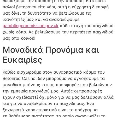
θυσιάζουμε την απόδοση ή την απόδοση. Είτε είστε
παλιοί βετεράνοι είτε νέοι, αυτή η εύχρηστη διεπαφή
μας δίνει τη δυνατότητα να βελτιώσουμε τις
ικανότητές μας και να ανακαλύψουμε
gamblingcommission.gov.uk
κάθε πτυχή του παιχνιδιού
χωρίς κόπο. Ας βελτιώσουμε την περιπέτεια παιχνιδιού
μας από κοινού!
Μοναδικά Προνόμια και
Ευκαιρίες
Καθώς εισχωρούμε στον συναρπαστικό κόσμο του
Betonred Casino, δεν μπορούμε να αγνοήσουμε τα
μοναδικά μπόνους και τις προσφορές που βελτιώνουν
την εμπειρία παιχνιδιού μας. Αυτές οι προσφορές
έχουν σχεδιαστεί όχι μόνο για να μας δελεάσουν αλλά
και για να αναβαθμίσουν το παιχνίδι μας. Ένα
ξεχωριστό χαρακτηριστικό είναι το πρόγραμμα
επιβράβευσης πιστότητας, το οποίο αναγνωρίζει τη