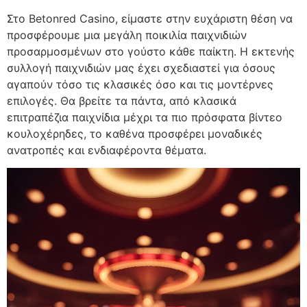
Στο Betonred Casino, είμαστε στην ευχάριστη θέση να
προσφέρουμε μια μεγάλη ποικιλία παιχνιδιών
προσαρμοσμένων στο γούστο κάθε παίκτη. Η εκτενής
συλλογή παιχνιδιών μας έχει σχεδιαστεί για όσους
αγαπούν τόσο τις κλασικές όσο και τις μοντέρνες
επιλογές. Θα βρείτε τα πάντα, από κλασικά
επιτραπέζια παιχνίδια μέχρι τα πιο πρόσφατα βίντεο
κουλοχέρηδες, το καθένα προσφέρει μοναδικές
ανατροπές και ενδιαφέροντα θέματα.