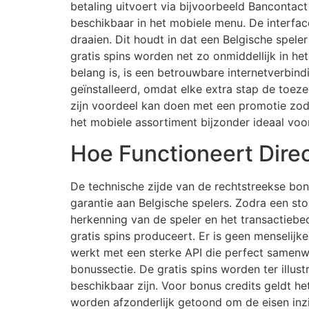
betaling uitvoert via bijvoorbeeld Bancontac
beschikbaar in het mobiele menu. De interfa
draaien. Dit houdt in dat een Belgische speler 
gratis spins worden net zo onmiddellijk in he
belang is, is een betrouwbare internetverbin
geïnstalleerd, omdat elke extra stap de toe
zijn voordeel kan doen met een promotie zodr
het mobiele assortiment bijzonder ideaal v
Hoe Functioneert Dire
De technische zijde van de rechtstreekse bo
garantie aan Belgische spelers. Zodra een sto
herkenning van de speler en het transactiebe
gratis spins produceert. Er is geen menseli
werkt met een sterke API die perfect samenw
bonussectie. De gratis spins worden ter illus
beschikbaar zijn. Voor bonus credits geldt he
worden afzonderlijk getoond om de eisen inzic