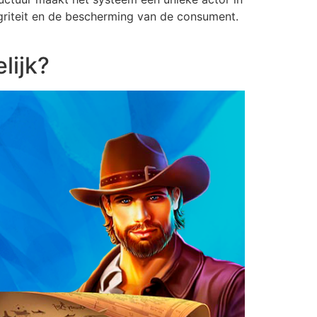
egriteit en de bescherming van de consument.
lijk?