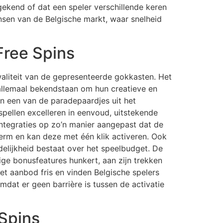
gekend of dat een speler verschillende keren
sen van de Belgische markt, waar snelheid
Free Spins
waliteit van de gepresenteerde gokkasten. Het
 allemaal bekendstaan om hun creatieve en
an een van de paradepaardjes uit het
 spellen excelleren in eenvoud, uitstekende
integraties op zo’n manier aangepast dat de
cherm en kan deze met één klik activeren. Ook
elijkheid bestaat over het speelbudget. De
ge bonusfeatures hunkert, aan zijn trekken
et aanbod fris en vinden Belgische spelers
mdat er geen barrière is tussen de activatie
 Spins