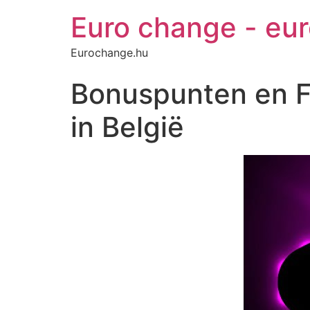
Euro change - eu
Eurochange.hu
Bonuspunten en F
in België