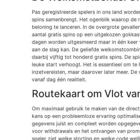
Pas geregistreerde spelers in ons land worde
spins samenbrengt. Het ogenblik waarop de re
beloning te lanceren. In de overgrote gevall
aantal gratis spins op een uitgekozen gokkast
dagen worden uitgesmeerd maar in één keer wo
aan de slag kan. De geliefde welkomstcombina
daarbij vijftig tot honderd gratis spins. De s
leuke start verhoogt. Het is essentieel om te
inzetvereisten, maar daarover later meer. De
vanaf dag één realiteit.
Routekaart om Vlot va
Om maximaal gebruik te maken van de directe
kans op een probleemloze ervaring optimalise
gegevens juist en compleet worden opgegeven.
voor withdrawals en het ontvangen van promo
speler ziet welke storting en welke code well