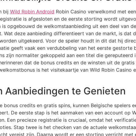
n bij
Wild Robin Android
Robin Casino verwelkomd met een p
gistratie is afgesloten en de eerste storting wordt uitgevo
en is opgebouwd de welkomstaanbieding uit een deel van de
. Wat deze aanbieding differentieert van de markt, is dat d
rden uitgekeerd. Voor de speler houdt in dit dat hij dire
tie geeft vaak een verdubbeling van het eerste gestorte be
pins zijn normaliter gekoppeld aan een titel die gereputeer
 herinneren dat de bonus credits en de winsten uit de grati
 welkomstbonus is het visitekaartje van Wild Robin Casino e
n Aanbiedingen te Genieten
 bonus credits en gratis spins, kunnen Belgische spelers 
ert. De eerste stap is het aanmaken van een account op Wil
 Een precieze registratie is cruciaal, omdat het verificat
ties. Stap twee is het checken van de actuele welkomsta
icht vereist zijn. Daarna wordt er een storting verricht me