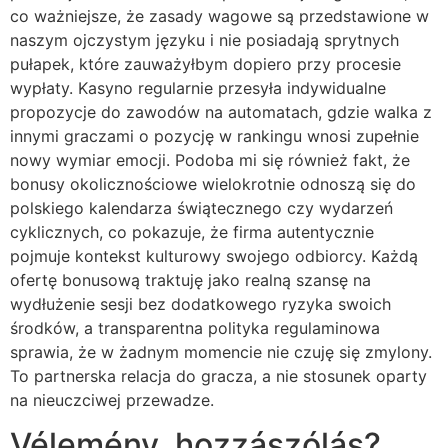
co ważniejsze, że zasady wagowe są przedstawione w
naszym ojczystym języku i nie posiadają sprytnych
pułapek, które zauważyłbym dopiero przy procesie
wypłaty. Kasyno regularnie przesyła indywidualne
propozycje do zawodów na automatach, gdzie walka z
innymi graczami o pozycję w rankingu wnosi zupełnie
nowy wymiar emocji. Podoba mi się również fakt, że
bonusy okolicznościowe wielokrotnie odnoszą się do
polskiego kalendarza świątecznego czy wydarzeń
cyklicznych, co pokazuje, że firma autentycznie
pojmuje kontekst kulturowy swojego odbiorcy. Każdą
ofertę bonusową traktuję jako realną szansę na
wydłużenie sesji bez dodatkowego ryzyka swoich
środków, a transparentna polityka regulaminowa
sprawia, że w żadnym momencie nie czuję się zmylony.
To partnerska relacja do gracza, a nie stosunek oparty
na nieuczciwej przewadze.
Vélemény, hozzászólás?