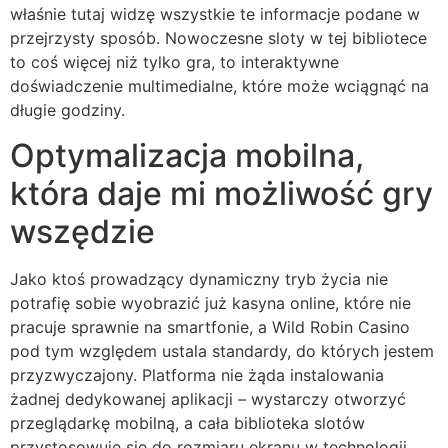
właśnie tutaj widzę wszystkie te informacje podane w
przejrzysty sposób. Nowoczesne sloty w tej bibliotece
to coś więcej niż tylko gra, to interaktywne
doświadczenie multimedialne, które może wciągnąć na
długie godziny.
Optymalizacja mobilna,
która daje mi możliwość gry
wszędzie
Jako ktoś prowadzący dynamiczny tryb życia nie
potrafię sobie wyobrazić już kasyna online, które nie
pracuje sprawnie na smartfonie, a Wild Robin Casino
pod tym względem ustala standardy, do których jestem
przyzwyczajony. Platforma nie żąda instalowania
żadnej dedykowanej aplikacji – wystarczy otworzyć
przeglądarkę mobilną, a cała biblioteka slotów
przystosowuje się do rozmiaru ekranu w technologii