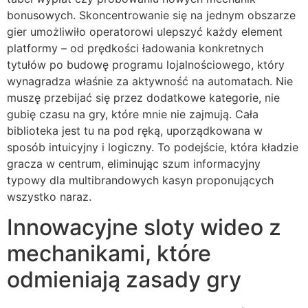
bonusowych. Skoncentrowanie się na jednym obszarze
gier umożliwiło operatorowi ulepszyć każdy element
platformy – od prędkości ładowania konkretnych
tytułów po budowę programu lojalnościowego, który
wynagradza właśnie za aktywność na automatach. Nie
muszę przebijać się przez dodatkowe kategorie, nie
gubię czasu na gry, które mnie nie zajmują. Cała
biblioteka jest tu na pod ręką, uporządkowana w
sposób intuicyjny i logiczny. To podejście, która kładzie
gracza w centrum, eliminując szum informacyjny
typowy dla multibrandowych kasyn proponujących
wszystko naraz.
Innowacyjne sloty wideo z
mechanikami, które
odmieniają zasady gry