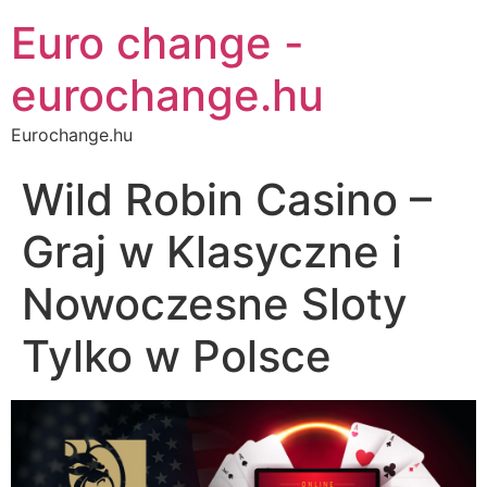
Euro change -
eurochange.hu
Eurochange.hu
Wild Robin Casino –
Graj w Klasyczne i
Nowoczesne Sloty
Tylko w Polsce