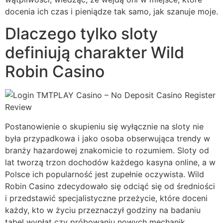
docenia ich czas i pieniądze tak samo, jak szanuje moje.
Dlaczego tylko sloty
definiują charakter Wild
Robin Casino
Postanowienie o skupieniu się wyłącznie na sloty nie
była przypadkowa i jako osoba obserwująca trendy w
branży hazardowej znakomicie to rozumiem. Sloty od
lat tworzą trzon dochodów każdego kasyna online, a w
Polsce ich popularność jest zupełnie oczywista. Wild
Robin Casino zdecydowało się odciąć się od średniości
i przedstawić specjalistyczne przeżycie, które doceni
każdy, kto w życiu przeznaczył godziny na badaniu
tabel wypłat czy próbowaniu nowych mechanik