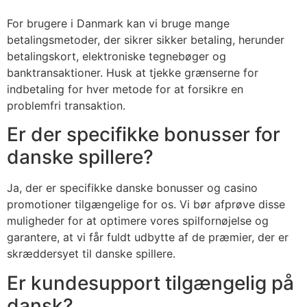
For brugere i Danmark kan vi bruge mange
betalingsmetoder, der sikrer sikker betaling, herunder
betalingskort, elektroniske tegnebøger og
banktransaktioner. Husk at tjekke grænserne for
indbetaling for hver metode for at forsikre en
problemfri transaktion.
Er der specifikke bonusser for
danske spillere?
Ja, der er specifikke danske bonusser og casino
promotioner tilgængelige for os. Vi bør afprøve disse
muligheder for at optimere vores spilfornøjelse og
garantere, at vi får fuldt udbytte af de præmier, der er
skræddersyet til danske spillere.
Er kundesupport tilgængelig på
dansk?