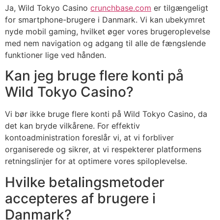
Ja, Wild Tokyo Casino
crunchbase.com
er tilgængeligt
for smartphone-brugere i Danmark. Vi kan ubekymret
nyde mobil gaming, hvilket øger vores brugeroplevelse
med nem navigation og adgang til alle de fængslende
funktioner lige ved hånden.
Kan jeg bruge flere konti på
Wild Tokyo Casino?
Vi bør ikke bruge flere konti på Wild Tokyo Casino, da
det kan bryde vilkårene. For effektiv
kontoadministration foreslår vi, at vi forbliver
organiserede og sikrer, at vi respekterer platformens
retningslinjer for at optimere vores spiloplevelse.
Hvilke betalingsmetoder
accepteres af brugere i
Danmark?