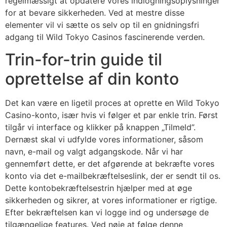
regelmæssigt at opdatere vores indlogningsoplysninger
for at bevare sikkerheden. Ved at mestre disse
elementer vil vi sætte os selv op til en gnidningsfri
adgang til Wild Tokyo Casinos fascinerende verden.
Trin-for-trin guide til
oprettelse af din konto
Det kan være en ligetil proces at oprette en Wild Tokyo
Casino-konto, især hvis vi følger et par enkle trin. Først
tilgår vi interface og klikker på knappen „Tilmeld”.
Dernæst skal vi udfylde vores informationer, såsom
navn, e-mail og valgt adgangskode. Når vi har
gennemført dette, er det afgørende at bekræfte vores
konto via det e-mailbekræftelseslink, der er sendt til os.
Dette kontobekræftelsestrin hjælper med at øge
sikkerheden og sikrer, at vores informationer er rigtige.
Efter bekræftelsen kan vi logge ind og undersøge de
tilgængelige features. Ved nøje at følge denne