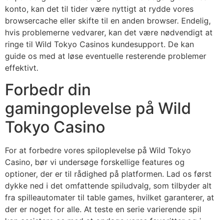
konto, kan det til tider være nyttigt at rydde vores
browsercache eller skifte til en anden browser. Endelig,
hvis problemerne vedvarer, kan det være nødvendigt at
ringe til Wild Tokyo Casinos kundesupport. De kan
guide os med at løse eventuelle resterende problemer
effektivt.
Forbedr din
gamingoplevelse på Wild
Tokyo Casino
For at forbedre vores spiloplevelse på Wild Tokyo
Casino, bør vi undersøge forskellige features og
optioner, der er til rådighed på platformen. Lad os først
dykke ned i det omfattende spiludvalg, som tilbyder alt
fra spilleautomater til table games, hvilket garanterer, at
der er noget for alle. At teste en serie varierende spil