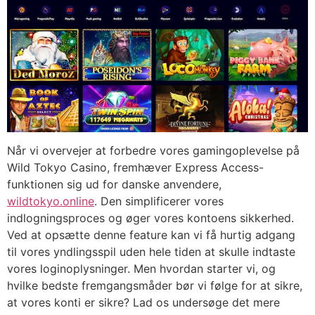
Når vi overvejer at forbedre vores gamingoplevelse på
Wild Tokyo Casino, fremhæver Express Access-
funktionen sig ud for danske anvendere,
wildtokyo.online
. Den simplificerer vores
indlogningsproces og øger vores kontoens sikkerhed.
Ved at opsætte denne feature kan vi få hurtig adgang
til vores yndlingsspil uden hele tiden at skulle indtaste
vores loginoplysninger. Men hvordan starter vi, og
hvilke bedste fremgangsmåder bør vi følge for at sikre,
at vores konti er sikre? Lad os undersøge det mere