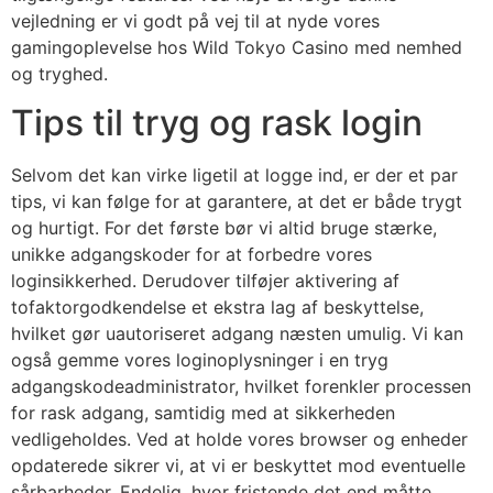
vejledning er vi godt på vej til at nyde vores
gamingoplevelse hos Wild Tokyo Casino med nemhed
og tryghed.
Tips til tryg og rask login
Selvom det kan virke ligetil at logge ind, er der et par
tips, vi kan følge for at garantere, at det er både trygt
og hurtigt. For det første bør vi altid bruge stærke,
unikke adgangskoder for at forbedre vores
loginsikkerhed. Derudover tilføjer aktivering af
tofaktorgodkendelse et ekstra lag af beskyttelse,
hvilket gør uautoriseret adgang næsten umulig. Vi kan
også gemme vores loginoplysninger i en tryg
adgangskodeadministrator, hvilket forenkler processen
for rask adgang, samtidig med at sikkerheden
vedligeholdes. Ved at holde vores browser og enheder
opdaterede sikrer vi, at vi er beskyttet mod eventuelle
sårbarheder. Endelig, hvor fristende det end måtte