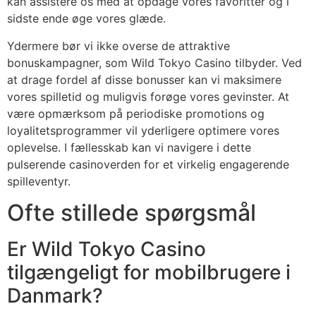
kan assistere os med at opdage vores favoritter og i
sidste ende øge vores glæde.
Ydermere bør vi ikke overse de attraktive
bonuskampagner, som Wild Tokyo Casino tilbyder. Ved
at drage fordel af disse bonusser kan vi maksimere
vores spilletid og muligvis forøge vores gevinster. At
være opmærksom på periodiske promotions og
loyalitetsprogrammer vil yderligere optimere vores
oplevelse. I fællesskab kan vi navigere i dette
pulserende casinoverden for et virkelig engagerende
spilleventyr.
Ofte stillede spørgsmål
Er Wild Tokyo Casino
tilgængeligt for mobilbrugere i
Danmark?