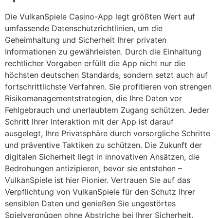
Die VulkanSpiele Casino-App legt größten Wert auf
umfassende Datenschutzrichtlinien, um die
Geheimhaltung und Sicherheit Ihrer privaten
Informationen zu gewährleisten. Durch die Einhaltung
rechtlicher Vorgaben erfüllt die App nicht nur die
höchsten deutschen Standards, sondern setzt auch auf
fortschrittlichste Verfahren. Sie profitieren von strengen
Risikomanagementstrategien, die Ihre Daten vor
Fehlgebrauch und unerlaubtem Zugang schützen. Jeder
Schritt Ihrer Interaktion mit der App ist darauf
ausgelegt, Ihre Privatsphäre durch vorsorgliche Schritte
und präventive Taktiken zu schützen. Die Zukunft der
digitalen Sicherheit liegt in innovativen Ansätzen, die
Bedrohungen antizipieren, bevor sie entstehen –
VulkanSpiele ist hier Pionier. Vertrauen Sie auf das
Verpflichtung von VulkanSpiele für den Schutz Ihrer
sensiblen Daten und genießen Sie ungestörtes
Spielvergnügen ohne Abstriche bei Ihrer Sicherheit.