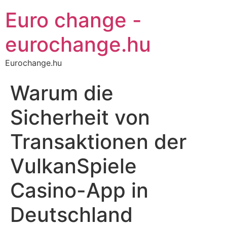
Euro change -
eurochange.hu
Eurochange.hu
Warum die
Sicherheit von
Transaktionen der
VulkanSpiele
Casino-App in
Deutschland