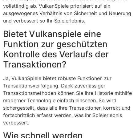
vollständig ab. VulkanSpiele priorisiert auf ein
ausgewogenes Verhältnis von Sicherheit und Neuerung
und verbessert so Ihr Spielerlebnis.
Bietet Vulkanspiele eine
Funktion zur geschützten
Kontrolle des Verlaufs der
Transaktionen?
Ja, VulkanSpiele bietet robuste Funktionen zur
Transaktionsverfolgung. Dank zuverlässiger
Transaktionsmethoden können Sie Ihre Historie mithilfe
moderner Technologie einfach einsehen. So wird
sichergestellt, dass alle Ihre Transaktionen korrekt und
fortschrittlich erfasst werden, was Ihr Spielerlebnis
verbessert.
Wie schnell werden