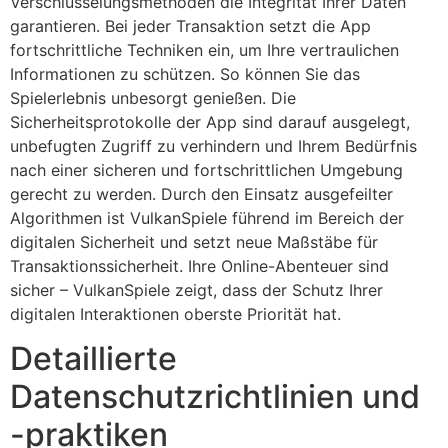
Verschlüsselungsmethoden die Integrität Ihrer Daten
garantieren. Bei jeder Transaktion setzt die App
fortschrittliche Techniken ein, um Ihre vertraulichen
Informationen zu schützen. So können Sie das
Spielerlebnis unbesorgt genießen. Die
Sicherheitsprotokolle der App sind darauf ausgelegt,
unbefugten Zugriff zu verhindern und Ihrem Bedürfnis
nach einer sicheren und fortschrittlichen Umgebung
gerecht zu werden. Durch den Einsatz ausgefeilter
Algorithmen ist VulkanSpiele führend im Bereich der
digitalen Sicherheit und setzt neue Maßstäbe für
Transaktionssicherheit. Ihre Online-Abenteuer sind
sicher – VulkanSpiele zeigt, dass der Schutz Ihrer
digitalen Interaktionen oberste Priorität hat.
Detaillierte
Datenschutzrichtlinien und
-praktiken