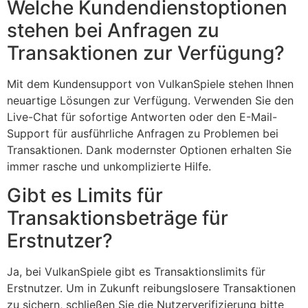
Welche Kundendienstoptionen
stehen bei Anfragen zu
Transaktionen zur Verfügung?
Mit dem Kundensupport von VulkanSpiele stehen Ihnen
neuartige Lösungen zur Verfügung. Verwenden Sie den
Live-Chat für sofortige Antworten oder den E-Mail-
Support für ausführliche Anfragen zu Problemen bei
Transaktionen. Dank modernster Optionen erhalten Sie
immer rasche und unkomplizierte Hilfe.
Gibt es Limits für
Transaktionsbeträge für
Erstnutzer?
Ja, bei VulkanSpiele gibt es Transaktionslimits für
Erstnutzer. Um in Zukunft reibungslosere Transaktionen
zu sichern, schließen Sie die Nutzerverifizierung bitte