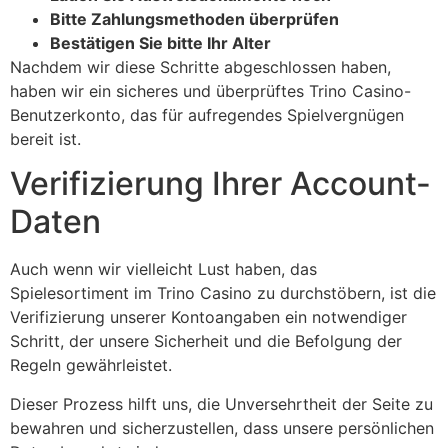
Bitte Zahlungsmethoden überprüfen
Bestätigen Sie bitte Ihr Alter
Nachdem wir diese Schritte abgeschlossen haben,
haben wir ein sicheres und überprüftes Trino Casino-
Benutzerkonto, das für aufregendes Spielvergnügen
bereit ist.
Verifizierung Ihrer Account-
Daten
Auch wenn wir vielleicht Lust haben, das
Spielesortiment im Trino Casino zu durchstöbern, ist die
Verifizierung unserer Kontoangaben ein notwendiger
Schritt, der unsere Sicherheit und die Befolgung der
Regeln gewährleistet.
Dieser Prozess hilft uns, die Unversehrtheit der Seite zu
bewahren und sicherzustellen, dass unsere persönlichen