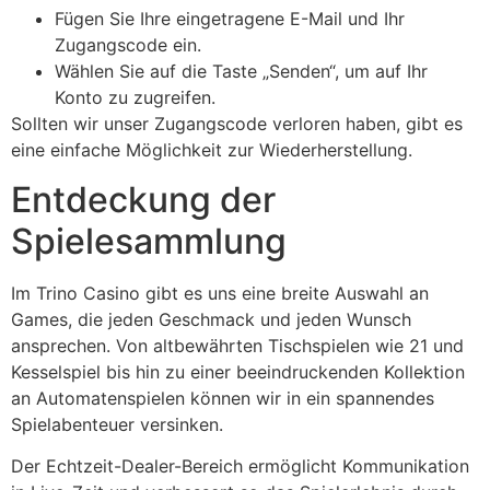
Fügen Sie Ihre eingetragene E-Mail und Ihr
Zugangscode ein.
Wählen Sie auf die Taste „Senden“, um auf Ihr
Konto zu zugreifen.
Sollten wir unser Zugangscode verloren haben, gibt es
eine einfache Möglichkeit zur Wiederherstellung.
Entdeckung der
Spielesammlung
Im Trino Casino gibt es uns eine breite Auswahl an
Games, die jeden Geschmack und jeden Wunsch
ansprechen. Von altbewährten Tischspielen wie 21 und
Kesselspiel bis hin zu einer beeindruckenden Kollektion
an Automatenspielen können wir in ein spannendes
Spielabenteuer versinken.
Der Echtzeit-Dealer-Bereich ermöglicht Kommunikation