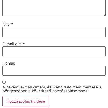
Név
*
E-mail cím
*
Honlap
A nevem, e-mail címem, és weboldalcímem mentése a
böngészőben a következő hozzászólásomhoz.