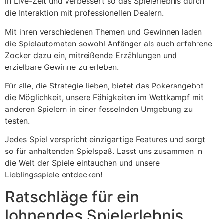
in Live-Zeit und verbessert so das Spielerlebnis durch
die Interaktion mit professionellen Dealern.
Mit ihren verschiedenen Themen und Gewinnen laden
die Spielautomaten sowohl Anfänger als auch erfahrene
Zocker dazu ein, mitreißende Erzählungen und
erzielbare Gewinne zu erleben.
Für alle, die Strategie lieben, bietet das Pokerangebot
die Möglichkeit, unsere Fähigkeiten im Wettkampf mit
anderen Spielern in einer fesselnden Umgebung zu
testen.
Jedes Spiel verspricht einzigartige Features und sorgt
so für anhaltenden Spielspaß. Lasst uns zusammen in
die Welt der Spiele eintauchen und unsere
Lieblingsspiele entdecken!
Ratschläge für ein
lohnendes Spielerlebnis