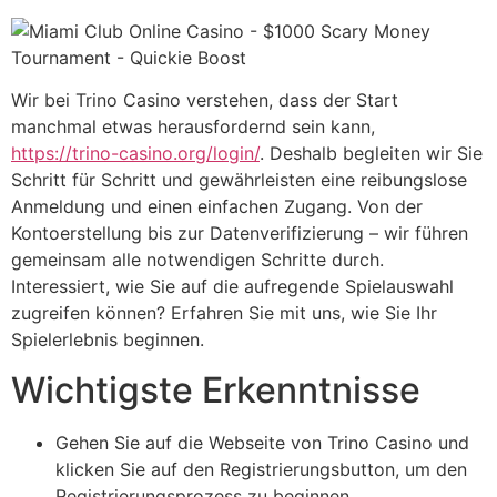
Wir bei Trino Casino verstehen, dass der Start
manchmal etwas herausfordernd sein kann,
https://trino-casino.org/login/
. Deshalb begleiten wir Sie
Schritt für Schritt und gewährleisten eine reibungslose
Anmeldung und einen einfachen Zugang. Von der
Kontoerstellung bis zur Datenverifizierung – wir führen
gemeinsam alle notwendigen Schritte durch.
Interessiert, wie Sie auf die aufregende Spielauswahl
zugreifen können? Erfahren Sie mit uns, wie Sie Ihr
Spielerlebnis beginnen.
Wichtigste Erkenntnisse
Gehen Sie auf die Webseite von Trino Casino und
klicken Sie auf den Registrierungsbutton, um den
Registrierungsprozess zu beginnen.