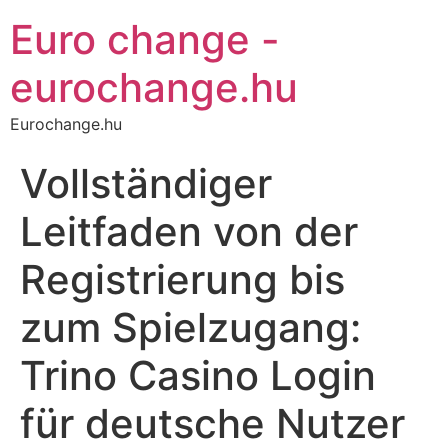
Euro change -
eurochange.hu
Eurochange.hu
Vollständiger
Leitfaden von der
Registrierung bis
zum Spielzugang:
Trino Casino Login
für deutsche Nutzer