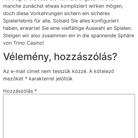
manche zunächst etwas kompliziert wirken mögen,
doch diese Vorkehrungen sichern ein sicheres
Spielerlebnis für alle. Sobald Sie alles konfiguriert
haben, erwartet Sie eine vielfältige Auswahl an Spielen.
Steigen wir also zusammen ein in die spannende Sphäre
von Trino Casino!
Vélemény, hozzászólás?
Az e-mail címet nem tesszük közzé.
A kötelező
mezőket
*
karakterrel jelöltük
Hozzászólás
*