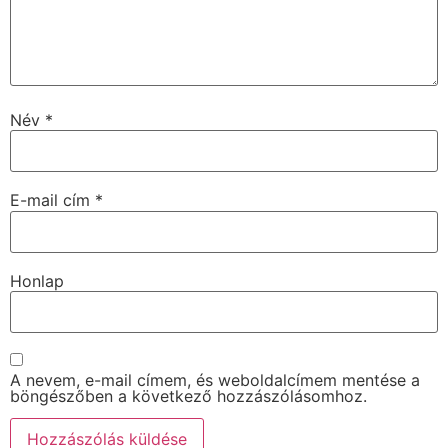
Név
*
E-mail cím
*
Honlap
A nevem, e-mail címem, és weboldalcímem mentése a
böngészőben a következő hozzászólásomhoz.