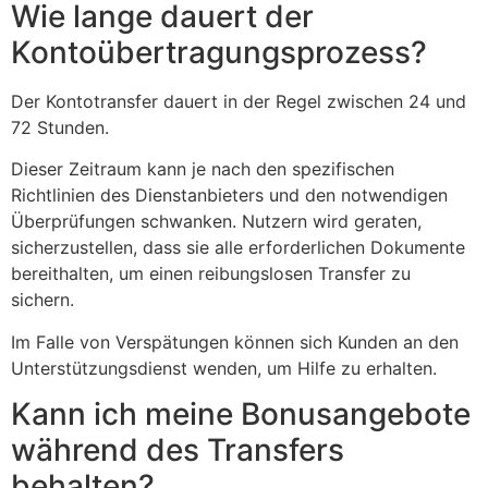
Wie lange dauert der
Kontoübertragungsprozess?
Der Kontotransfer dauert in der Regel zwischen 24 und
72 Stunden.
Dieser Zeitraum kann je nach den spezifischen
Richtlinien des Dienstanbieters und den notwendigen
Überprüfungen schwanken. Nutzern wird geraten,
sicherzustellen, dass sie alle erforderlichen Dokumente
bereithalten, um einen reibungslosen Transfer zu
sichern.
Im Falle von Verspätungen können sich Kunden an den
Unterstützungsdienst wenden, um Hilfe zu erhalten.
Kann ich meine Bonusangebote
während des Transfers
behalten?