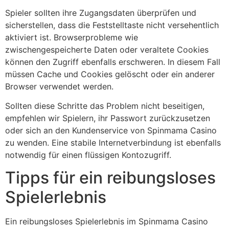
Spieler sollten ihre Zugangsdaten überprüfen und
sicherstellen, dass die Feststelltaste nicht versehentlich
aktiviert ist. Browserprobleme wie
zwischengespeicherte Daten oder veraltete Cookies
können den Zugriff ebenfalls erschweren. In diesem Fall
müssen Cache und Cookies gelöscht oder ein anderer
Browser verwendet werden.
Sollten diese Schritte das Problem nicht beseitigen,
empfehlen wir Spielern, ihr Passwort zurückzusetzen
oder sich an den Kundenservice von Spinmama Casino
zu wenden. Eine stabile Internetverbindung ist ebenfalls
notwendig für einen flüssigen Kontozugriff.
Tipps für ein reibungsloses
Spielerlebnis
Ein reibungsloses Spielerlebnis im Spinmama Casino