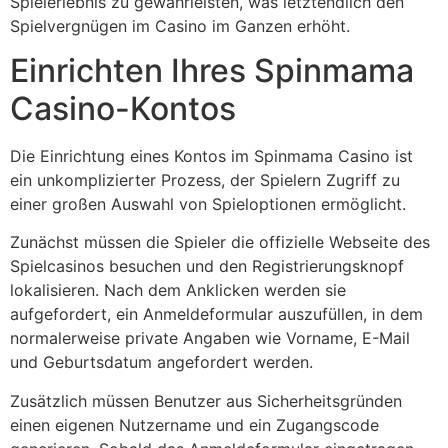
Spielerlebnis zu gewährleisten, was letztendlich den
Spielvergnügen im Casino im Ganzen erhöht.
Einrichten Ihres Spinmama
Casino-Kontos
Die Einrichtung eines Kontos im Spinmama Casino ist
ein unkomplizierter Prozess, der Spielern Zugriff zu
einer großen Auswahl von Spieloptionen ermöglicht.
Zunächst müssen die Spieler die offizielle Webseite des
Spielcasinos besuchen und den Registrierungsknopf
lokalisieren. Nach dem Anklicken werden sie
aufgefordert, ein Anmeldeformular auszufüllen, in dem
normalerweise private Angaben wie Vorname, E-Mail
und Geburtsdatum angefordert werden.
Zusätzlich müssen Benutzer aus Sicherheitsgründen
einen eigenen Nutzername und ein Zugangscode