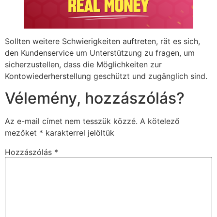
Sollten weitere Schwierigkeiten auftreten, rät es sich,
den Kundenservice um Unterstützung zu fragen, um
sicherzustellen, dass die Möglichkeiten zur
Kontowiederherstellung geschützt und zugänglich sind.
Vélemény, hozzászólás?
Az e-mail címet nem tesszük közzé.
A kötelező
mezőket
*
karakterrel jelöltük
Hozzászólás
*