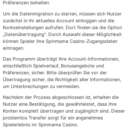
Präferenzen behalten.
Um die Datenmigration zu starten, müssen sich Nutzer
zunächst in ihr aktuelles Account einloggen und die
Kontoeinstellungen aufrufen. Dort finden sie die Option
„Datenübertragung“. Durch Auswahl dieser Möglichkeit
können Spieler ihre Spinmama Casino-Zugangsdaten
eintragen.
Das Programm überträgt Ihre Account-Informationen,
einschließlich Spielverlauf, Bonusangebote und
Präferenzen, sicher. Bitte überprüfen Sie vor der
Übertragung sicher, die Richtigkeit aller Informationen,
um Unterbrechungen zu vermeiden.
Nachdem der Prozess abgeschlossen ist, erhalten die
Nutzer eine Bestätigung, die gewährleistet, dass ihre
Konten komplett übertragen und zugänglich sind. Dieser
problemlos Transfer sorgt für ein angenehmes
Spielerlebnis im Spinmama Casino.