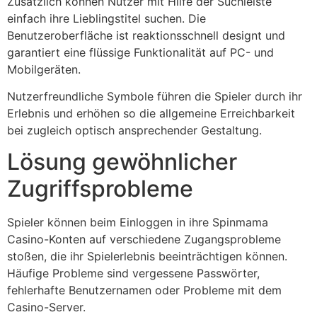
Zusätzlich können Nutzer mit Hilfe der Suchleiste
einfach ihre Lieblingstitel suchen. Die
Benutzeroberfläche ist reaktionsschnell designt und
garantiert eine flüssige Funktionalität auf PC- und
Mobilgeräten.
Nutzerfreundliche Symbole führen die Spieler durch ihr
Erlebnis und erhöhen so die allgemeine Erreichbarkeit
bei zugleich optisch ansprechender Gestaltung.
Lösung gewöhnlicher
Zugriffsprobleme
Spieler können beim Einloggen in ihre Spinmama
Casino-Konten auf verschiedene Zugangsprobleme
stoßen, die ihr Spielerlebnis beeinträchtigen können.
Häufige Probleme sind vergessene Passwörter,
fehlerhafte Benutzernamen oder Probleme mit dem
Casino-Server.