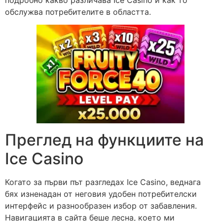
обслужва потребителите в областта.
Преглед на функциите на
Ice Casino
Когато за първи път разгледах Ice Casino, веднага
бях изненадан от неговия удобен потребителски
интерфейс и разнообразен избор от забавления.
Навигацията в сайта беше лесна, което ми