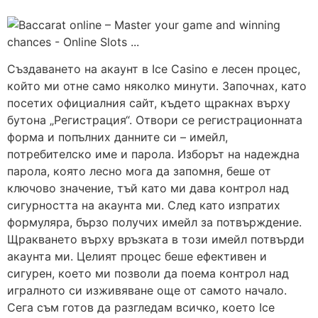
Създаването на акаунт в Ice Casino е лесен процес,
който ми отне само няколко минути. Започнах, като
посетих официалния сайт, където щракнах върху
бутона „Регистрация“. Отвори се регистрационната
форма и попълних данните си – имейл,
потребителско име и парола. Изборът на надеждна
парола, която лесно мога да запомня, беше от
ключово значение, тъй като ми дава контрол над
сигурността на акаунта ми. След като изпратих
формуляра, бързо получих имейл за потвърждение.
Щракването върху връзката в този имейл потвърди
акаунта ми. Целият процес беше ефективен и
сигурен, което ми позволи да поема контрол над
игралното си изживяване още от самото начало.
Сега съм готов да разгледам всичко, което Ice