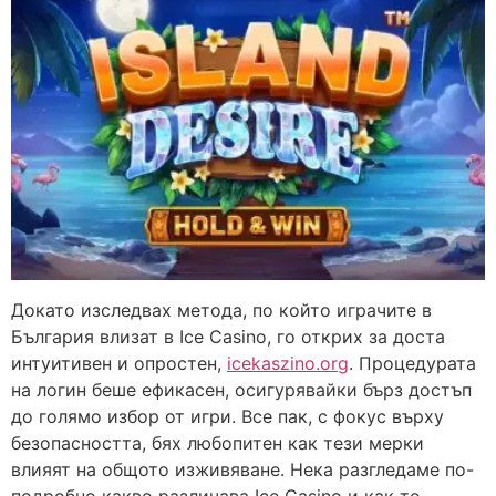
Докато изследвах метода, по който играчите в
България влизат в Ice Casino, го открих за доста
интуитивен и опростен,
icekaszino.org
. Процедурата
на логин беше ефикасен, осигурявайки бърз достъп
до голямо избор от игри. Все пак, с фокус върху
безопасността, бях любопитен как тези мерки
влияят на общото изживяване. Нека разгледаме по-
подробно какво различава Ice Casino и как то