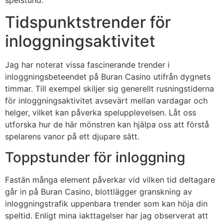
Tidspunktstrender för
inloggningsaktivitet
Jag har noterat vissa fascinerande trender i
inloggningsbeteendet på Buran Casino utifrån dygnets
timmar. Till exempel skiljer sig generellt rusningstiderna
för inloggningsaktivitet avsevärt mellan vardagar och
helger, vilket kan påverka spelupplevelsen. Låt oss
utforska hur de här mönstren kan hjälpa oss att förstå
spelarens vanor på ett djupare sätt.
Toppstunder för inloggning
Fastän många element påverkar vid vilken tid deltagare
går in på Buran Casino, blottlägger granskning av
inloggningstrafik uppenbara trender som kan höja din
speltid. Enligt mina iakttagelser har jag observerat att