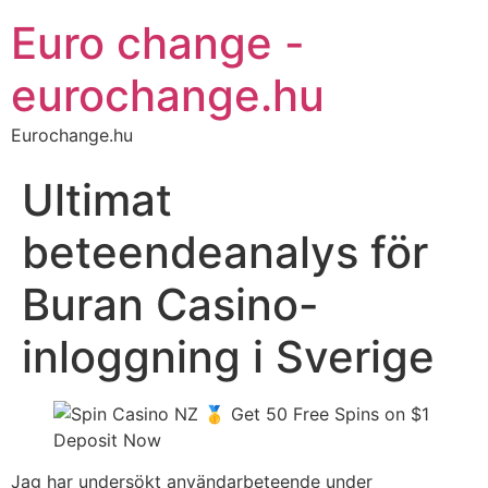
Euro change -
eurochange.hu
Eurochange.hu
Ultimat
beteendeanalys för
Buran Casino-
inloggning i Sverige
Jag har undersökt användarbeteende under