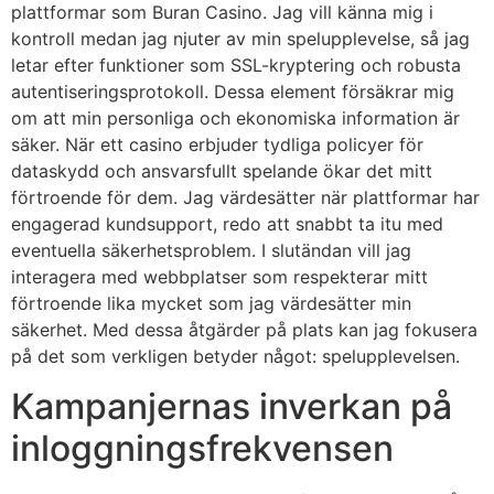
plattformar som Buran Casino. Jag vill känna mig i
kontroll medan jag njuter av min spelupplevelse, så jag
letar efter funktioner som SSL-kryptering och robusta
autentiseringsprotokoll. Dessa element försäkrar mig
om att min personliga och ekonomiska information är
säker. När ett casino erbjuder tydliga policyer för
dataskydd och ansvarsfullt spelande ökar det mitt
förtroende för dem. Jag värdesätter när plattformar har
engagerad kundsupport, redo att snabbt ta itu med
eventuella säkerhetsproblem. I slutändan vill jag
interagera med webbplatser som respekterar mitt
förtroende lika mycket som jag värdesätter min
säkerhet. Med dessa åtgärder på plats kan jag fokusera
på det som verkligen betyder något: spelupplevelsen.
Kampanjernas inverkan på
inloggningsfrekvensen