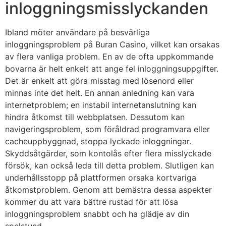
inloggningsmisslyckanden
Ibland möter användare på besvärliga
inloggningsproblem på Buran Casino, vilket kan orsakas
av flera vanliga problem. En av de ofta uppkommande
bovarna är helt enkelt att ange fel inloggningsuppgifter.
Det är enkelt att göra misstag med lösenord eller
minnas inte det helt. En annan anledning kan vara
internetproblem; en instabil internetanslutning kan
hindra åtkomst till webbplatsen. Dessutom kan
navigeringsproblem, som föråldrad programvara eller
cacheuppbyggnad, stoppa lyckade inloggningar.
Skyddsåtgärder, som kontolås efter flera misslyckade
försök, kan också leda till detta problem. Slutligen kan
underhållsstopp på plattformen orsaka kortvariga
åtkomstproblem. Genom att bemästra dessa aspekter
kommer du att vara bättre rustad för att lösa
inloggningsproblem snabbt och ha glädje av din
spelstund.