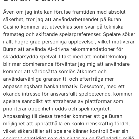
Även om jag inte kan förutse framtiden med absolut
säkerhet, tror jag att användarbeteendet på Buran
Casino kommer att utvecklas som svar på tekniska
framsteg och skiftande spelarpreferenser. Spelare söker
i allt högre grad personliga upplevelser, vilket motiverar
Buran att använda AI-drivna rekommendationer för
skräddarsydda spelval. I takt med att mobilteknologi
blir mer dominerande förväntar jag mig att användare
kommer att värdesätta sömlös åtkomst och
användarvänliga gränssnitt, och efterfråga mer
anpassningsbara bankalternativ. Dessutom, med ett
ökande intresse för ansvarsfullt spelbeteende, kommer
spelare sannolikt att attraheras av plattformar som
prioriterar öppenhet i odds och spelintegritet.
Anpassning till dessa trender kommer att ge Buran
möjlighet att upprätthålla en konkurrenskraftig fördel,
vilket säkerställer att spelare känner kontroll över sin
spelresa samtidigt som de njuter av en föränderlig miljö