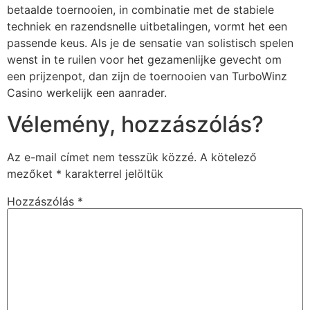
betaalde toernooien, in combinatie met de stabiele
techniek en razendsnelle uitbetalingen, vormt het een
passende keus. Als je de sensatie van solistisch spelen
wenst in te ruilen voor het gezamenlijke gevecht om
een prijzenpot, dan zijn de toernooien van TurboWinz
Casino werkelijk een aanrader.
Vélemény, hozzászólás?
Az e-mail címet nem tesszük közzé.
A kötelező
mezőket
*
karakterrel jelöltük
Hozzászólás
*