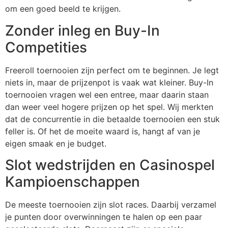
om een goed beeld te krijgen.
Zonder inleg en Buy-In
Competities
Freeroll toernooien zijn perfect om te beginnen. Je legt
niets in, maar de prijzenpot is vaak wat kleiner. Buy-In
toernooien vragen wel een entree, maar daarin staan
dan weer veel hogere prijzen op het spel. Wij merkten
dat de concurrentie in die betaalde toernooien een stuk
feller is. Of het de moeite waard is, hangt af van je
eigen smaak en je budget.
Slot wedstrijden en Casinospel
Kampioenschappen
De meeste toernooien zijn slot races. Daarbij verzamel
je punten door overwinningen te halen op een paar