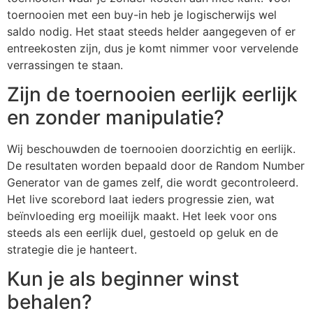
toernooien met een buy-in heb je logischerwijs wel
saldo nodig. Het staat steeds helder aangegeven of er
entreekosten zijn, dus je komt nimmer voor vervelende
verrassingen te staan.
Zijn de toernooien eerlijk eerlijk
en zonder manipulatie?
Wij beschouwden de toernooien doorzichtig en eerlijk.
De resultaten worden bepaald door de Random Number
Generator van de games zelf, die wordt gecontroleerd.
Het live scorebord laat ieders progressie zien, wat
beïnvloeding erg moeilijk maakt. Het leek voor ons
steeds als een eerlijk duel, gestoeld op geluk en de
strategie die je hanteert.
Kun je als beginner winst
behalen?