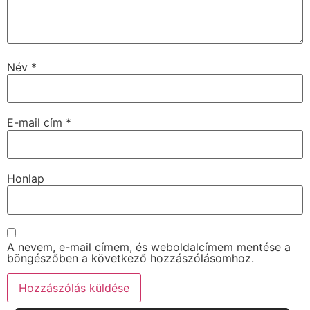
Név
*
E-mail cím
*
Honlap
A nevem, e-mail címem, és weboldalcímem mentése a
böngészőben a következő hozzászólásomhoz.