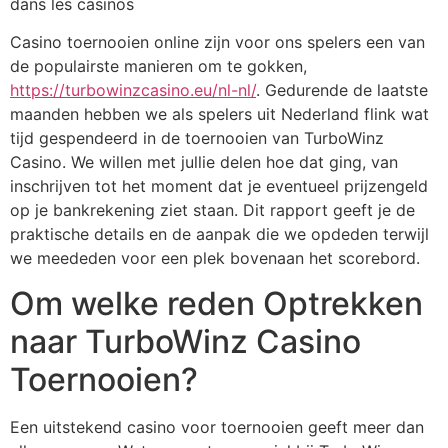
Casino toernooien online zijn voor ons spelers een van
de populairste manieren om te gokken,
https://turbowinzcasino.eu/nl-nl/
. Gedurende de laatste
maanden hebben we als spelers uit Nederland flink wat
tijd gespendeerd in de toernooien van TurboWinz
Casino. We willen met jullie delen hoe dat ging, van
inschrijven tot het moment dat je eventueel prijzengeld
op je bankrekening ziet staan. Dit rapport geeft je de
praktische details en de aanpak die we opdeden terwijl
we meededen voor een plek bovenaan het scorebord.
Om welke reden Optrekken
naar TurboWinz Casino
Toernooien?
Een uitstekend casino voor toernooien geeft meer dan