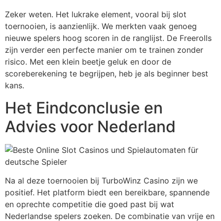
Zeker weten. Het lukrake element, vooral bij slot
toernooien, is aanzienlijk. We merkten vaak genoeg
nieuwe spelers hoog scoren in de ranglijst. De Freerolls
zijn verder een perfecte manier om te trainen zonder
risico. Met een klein beetje geluk en door de
scoreberekening te begrijpen, heb je als beginner best
kans.
Het Eindconclusie en
Advies voor Nederland
Na al deze toernooien bij TurboWinz Casino zijn we
positief. Het platform biedt een bereikbare, spannende
en oprechte competitie die goed past bij wat
Nederlandse spelers zoeken. De combinatie van vrije en