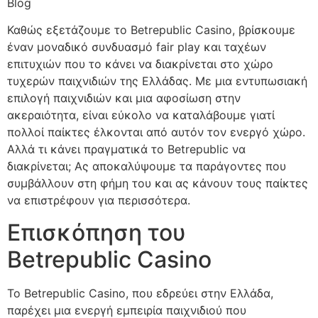
Καθώς εξετάζουμε το Betrepublic Casino, βρίσκουμε
έναν μοναδικό συνδυασμό fair play και ταχέων
επιτυχιών που το κάνει να διακρίνεται στο χώρο
τυχερών παιχνιδιών της Ελλάδας. Με μια εντυπωσιακή
επιλογή παιχνιδιών και μια αφοσίωση στην
ακεραιότητα, είναι εύκολο να καταλάβουμε γιατί
πολλοί παίκτες έλκονται από αυτόν τον ενεργό χώρο.
Αλλά τι κάνει πραγματικά το Betrepublic να
διακρίνεται; Ας αποκαλύψουμε τα παράγοντες που
συμβάλλουν στη φήμη του και ας κάνουν τους παίκτες
να επιστρέφουν για περισσότερα.
Επισκόπηση του
Betrepublic Casino
Το Betrepublic Casino, που εδρεύει στην Ελλάδα,
παρέχει μια ενεργή εμπειρία παιχνιδιού που