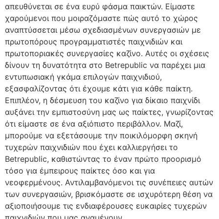
απευθύνεται σε ένα ευρύ φάσμα παικτών. Είμαστε
χαρούμενοι που μοιραζόμαστε πώς αυτό το χώρος
αναπτύσσεται μέσω σχεδιασμένων συνεργασιών με
πρωτοπόρους προγραμματιστές παιχνιδιών και
πρωτοποριακές συνεργασίες καζίνο. Αυτές οι σχέσεις
δίνουν τη δυνατότητα στο Betrepublic να παρέχει μια
εντυπωσιακή γκάμα επιλογών παιχνιδιού,
εξασφαλίζοντας ότι έχουμε κάτι για κάθε παίκτη.
Επιπλέον, η δέσμευση του καζίνο για δίκαιο παιχνίδι
αυξάνει την εμπιστοσύνη μας ως παίκτες, γνωρίζοντας
ότι είμαστε σε ένα αξιόπιστο περιβάλλον. Μαζί,
μπορούμε να εξετάσουμε την ποικιλόμορφη σκηνή
τυχερών παιχνιδιών που έχει καλλιεργήσει το
Betrepublic, καθιστώντας το έναν πρώτο προορισμό
τόσο για έμπειρους παίκτες όσο και για
νεοφερμένους. Αντιλαμβανόμενοι τις συνέπειες αυτών
των συνεργασιών, βρισκόμαστε σε ισχυρότερη θέση να
αξιοποιήσουμε τις ενδιαφέρουσες ευκαιρίες τυχερών
παιχνιδιών που μας αναμένουν.