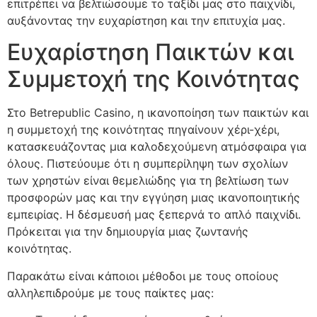
επιτρέπει να βελτιώσουμε το ταξίδι μας στο παιχνίδι,
αυξάνοντας την ευχαρίστηση και την επιτυχία μας.
Ευχαρίστηση Παικτών και
Συμμετοχή της Κοινότητας
Στο Betrepublic Casino, η ικανοποίηση των παικτών και
η συμμετοχή της κοινότητας πηγαίνουν χέρι-χέρι,
κατασκευάζοντας μια καλοδεχούμενη ατμόσφαιρα για
όλους. Πιστεύουμε ότι η συμπερίληψη των σχολίων
των χρηστών είναι θεμελιώδης για τη βελτίωση των
προσφορών μας και την εγγύηση μιας ικανοποιητικής
εμπειρίας. Η δέσμευσή μας ξεπερνά το απλό παιχνίδι.
Πρόκειται για την δημιουργία μιας ζωντανής
κοινότητας.
Παρακάτω είναι κάποιοι μέθοδοι με τους οποίους
αλληλεπιδρούμε με τους παίκτες μας: