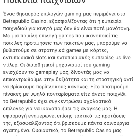
Ένας θησαυρός επιλογών gaming μας περιμένει στο
Betrepublic Casino, εξασφαλίζοντας ότι η εμπειρία
παιχνιδιού για κινητά μας δεν θα είναι ποτέ μονότονη.
Με μια ποικίλη επιλογή games που ικανοποιεί τις
ποικίλες προτιμήσεις των παικτών μας, μπορούμε να
βυθιστούμε σε στρατηγικά games με κάρτες,
εντυπωσιακά slots και εντυπωσιακές εμπειρίες με live
ντίλερ. Οι διαισθητικοί μηχανισμοί του gaming
ενισχύουν το gameplay μας, δίνοντάς μας να
επικεντρωθούμε στην δεξιότητα και τη στρατηγική αντί
να βρίσκουμε περίπλοκους κανόνες. Είτε προτιμούμε
πίνακες με υψηλά πονταρίσματα είτε άνετο παιχνίδι,
το Betrepublic έχει συγκεντρώσει σχολαστικά
επιλογές για να ικανοποιήσει τις ανάγκες μας. Η
εφαρμογή ενημερώνει επίσης τακτικά τις προτάσεις
της, εξασφαλίζοντας ότι βρίσκουμε πάντα καινούργια
αγαπημένα. Ουσιαστικά, το Betrepublic Casino μας