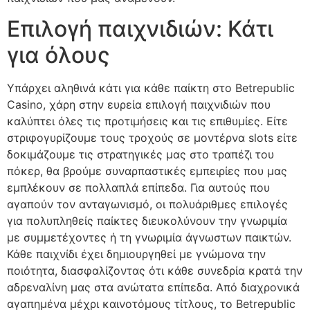
Επιλογή παιχνιδιών: Κάτι
για όλους
Υπάρχει αληθινά κάτι για κάθε παίκτη στο Betrepublic
Casino, χάρη στην ευρεία επιλογή παιχνιδιών που
καλύπτει όλες τις προτιμήσεις και τις επιθυμίες. Είτε
στριφογυρίζουμε τους τροχούς σε μοντέρνα slots είτε
δοκιμάζουμε τις στρατηγικές μας στο τραπέζι του
πόκερ, θα βρούμε συναρπαστικές εμπειρίες που μας
εμπλέκουν σε πολλαπλά επίπεδα. Για αυτούς που
αγαπούν τον ανταγωνισμό, οι πολυάριθμες επιλογές
για πολυπληθείς παίκτες διευκολύνουν την γνωριμία
με συμμετέχοντες ή τη γνωριμία άγνωστων παικτών.
Κάθε παιχνίδι έχει δημιουργηθεί με γνώμονα την
ποιότητα, διασφαλίζοντας ότι κάθε συνεδρία κρατά την
αδρεναλίνη μας στα ανώτατα επίπεδα. Από διαχρονικά
αγαπημένα μέχρι καινοτόμους τίτλους, το Betrepublic