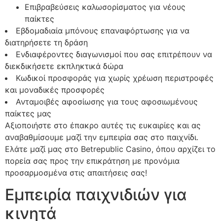
Επιβραβεύσεις καλωσορίσματος για νέους
παίκτες
Εβδομαδιαία μπόνους επαναφόρτωσης για να
διατηρήσετε τη δράση
Ενδιαφέροντες διαγωνισμοί που σας επιτρέπουν να
διεκδικήσετε εκπληκτικά δώρα
Κωδικοί προσφοράς για χωρίς χρέωση περιστροφές
και μοναδικές προσφορές
Ανταμοιβές αφοσίωσης για τους αφοσιωμένους
παίκτες μας
Αξιοποιήστε στο έπακρο αυτές τις ευκαιρίες και ας
αναβαθμίσουμε μαζί την εμπειρία σας στο παιχνίδι.
Ελάτε μαζί μας στο Betrepublic Casino, όπου αρχίζει το
πορεία σας προς την επικράτηση με προνόμια
προσαρμοσμένα στις απαιτήσεις σας!
Εμπειρία παιχνιδιών για
κινητά