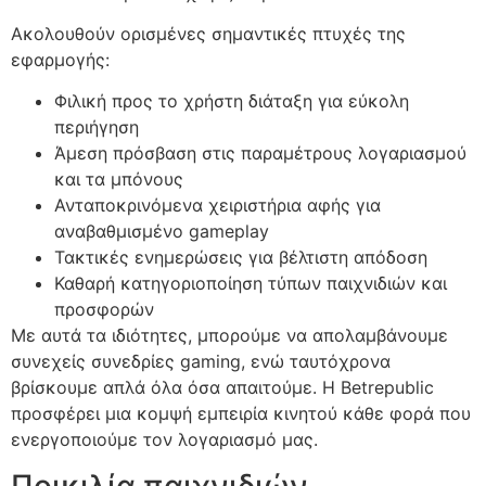
Ακολουθούν ορισμένες σημαντικές πτυχές της
εφαρμογής:
Φιλική προς το χρήστη διάταξη για εύκολη
περιήγηση
Άμεση πρόσβαση στις παραμέτρους λογαριασμού
και τα μπόνους
Ανταποκρινόμενα χειριστήρια αφής για
αναβαθμισμένο gameplay
Τακτικές ενημερώσεις για βέλτιστη απόδοση
Καθαρή κατηγοριοποίηση τύπων παιχνιδιών και
προσφορών
Με αυτά τα ιδιότητες, μπορούμε να απολαμβάνουμε
συνεχείς συνεδρίες gaming, ενώ ταυτόχρονα
βρίσκουμε απλά όλα όσα απαιτούμε. Η Betrepublic
προσφέρει μια κομψή εμπειρία κινητού κάθε φορά που
ενεργοποιούμε τον λογαριασμό μας.
Ποικιλία παιχνιδιών