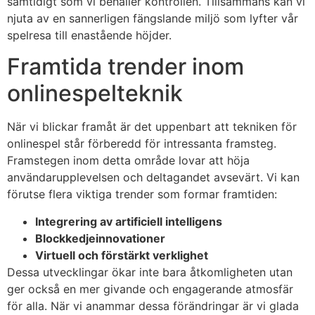
samtidigt som vi behåller kontrollen. Tillsammans kan vi
njuta av en sannerligen fängslande miljö som lyfter vår
spelresa till enastående höjder.
Framtida trender inom
onlinespelteknik
När vi blickar framåt är det uppenbart att tekniken för
onlinespel står förberedd för intressanta framsteg.
Framstegen inom detta område lovar att höja
användarupplevelsen och deltagandet avsevärt. Vi kan
förutse flera viktiga trender som formar framtiden:
Integrering av artificiell intelligens
Blockkedjeinnovationer
Virtuell och förstärkt verklighet
Dessa utvecklingar ökar inte bara åtkomligheten utan
ger också en mer givande och engagerande atmosfär
för alla. När vi anammar dessa förändringar är vi glada