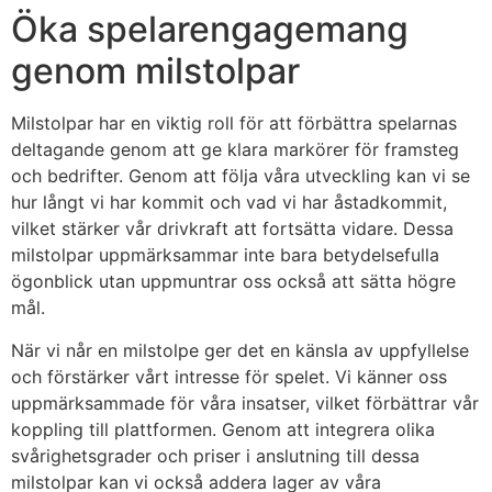
Öka spelarengagemang
genom milstolpar
Milstolpar har en viktig roll för att förbättra spelarnas
deltagande genom att ge klara markörer för framsteg
och bedrifter. Genom att följa våra utveckling kan vi se
hur långt vi har kommit och vad vi har åstadkommit,
vilket stärker vår drivkraft att fortsätta vidare. Dessa
milstolpar uppmärksammar inte bara betydelsefulla
ögonblick utan uppmuntrar oss också att sätta högre
mål.
När vi når en milstolpe ger det en känsla av uppfyllelse
och förstärker vårt intresse för spelet. Vi känner oss
uppmärksammade för våra insatser, vilket förbättrar vår
koppling till plattformen. Genom att integrera olika
svårighetsgrader och priser i anslutning till dessa
milstolpar kan vi också addera lager av våra