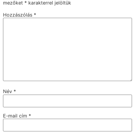
mezőket
*
karakterrel jelöltük
Hozzászólás
*
Név
*
E-mail cím
*