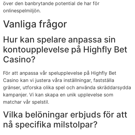
över den banbrytande potential de har för
onlinespelmiljön.
Vanliga frågor
Hur kan spelare anpassa sin
kontoupplevelse på Highfly Bet
Casino?
För att anpassa vår spelupplevelse på Highfly Bet
Casino kan vi justera våra inställningar, fastställa
gränser, utforska olika spel och använda skräddarsydda
kampanjer. Vi kan skapa en unik upplevelse som
matchar vår spelstil.
Vilka belöningar erbjuds för att
nå specifika milstolpar?