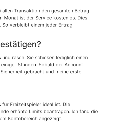
i allen Transaktion den gesamten Betrag
m Monat ist der Service kostenlos. Dies
 So verbleibt einem jeder Ertrag
bestätigen?
 und rasch. Sie schicken lediglich einen
 einiger Stunden. Sobald der Account
s Sicherheit gebracht und meine erste
ür Freizeitspieler ideal ist. Die
de erhöhte Limits beantragen. Ich fand die
hrem Kontobereich angezeigt.