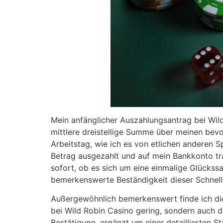
Mein anfänglicher Auszahlungsantrag bei Wild
mittlere dreistellige Summe über meinen bev
Arbeitstag, wie ich es von etlichen anderen 
Betrag ausgezahlt und auf mein Bankkonto tran
sofort, ob es sich um eine einmalige Glückss
bemerkenswerte Beständigkeit dieser Schnelli
Außergewöhnlich bemerkenswert finde ich die
bei Wild Robin Casino gering, sondern auch 
Bestätigung, ergänzt um einer detaillierten 