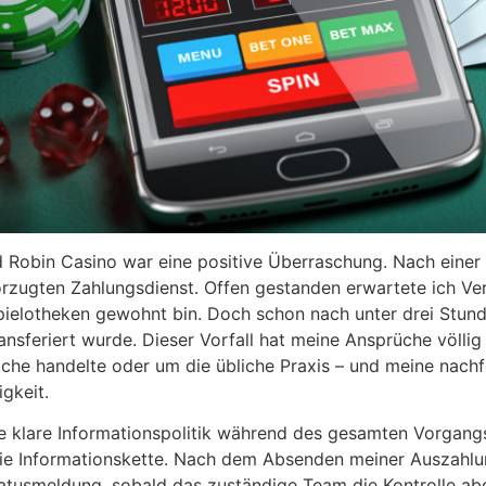
 Robin Casino war eine positive Überraschung. Nach einer s
orzugten Zahlungsdienst. Offen gestanden erwartete ich 
Spielotheken gewohnt bin. Doch schon nach unter drei Stun
sferiert wurde. Dieser Vorfall hat meine Ansprüche völlig a
ache handelte oder um die übliche Praxis – und meine nach
gkeit.
 klare Informationspolitik während des gesamten Vorgangs.
die Informationskette. Nach dem Absenden meiner Auszahlu
Statusmeldung, sobald das zuständige Team die Kontrolle abg