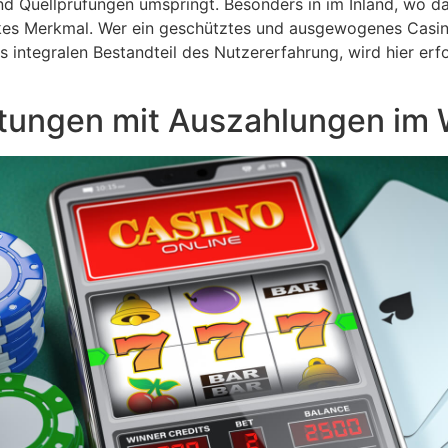
d Quellprüfungen umspringt. Besonders in im Inland, wo da
tarkes Merkmal. Wer ein geschütztes und ausgewogenes Casin
integralen Bestandteil des Nutzererfahrung, wird hier erfol
tungen mit Auszahlungen im W