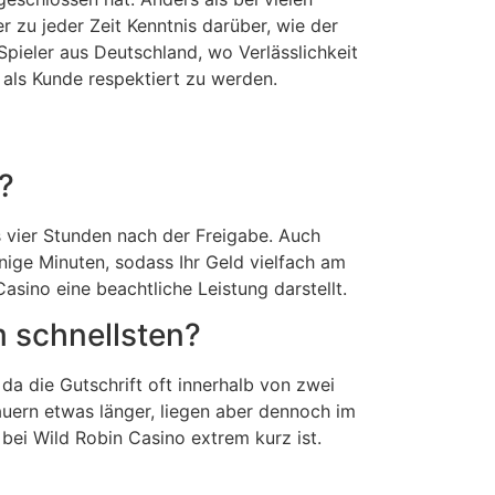
r zu jeder Zeit Kenntnis darüber, wie der
Spieler aus Deutschland, wo Verlässlichkeit
, als Kunde respektiert zu werden.
?
s vier Stunden nach der Freigabe. Auch
nige Minuten, sodass Ihr Geld vielfach am
asino eine beachtliche Leistung darstellt.
m schnellsten?
da die Gutschrift oft innerhalb von zwei
uern etwas länger, liegen aber dennoch im
bei Wild Robin Casino extrem kurz ist.