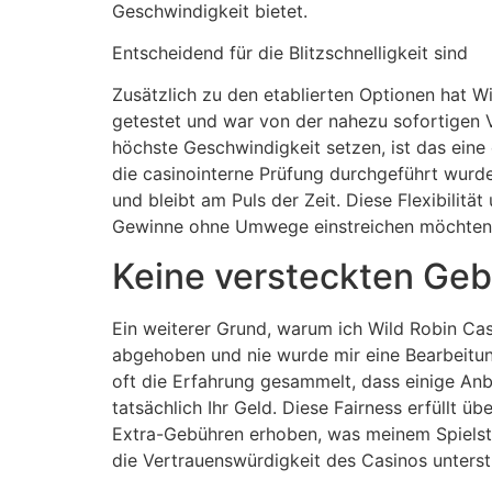
Geschwindigkeit bietet.
Entscheidend für die Blitzschnelligkeit sind
Zusätzlich zu den etablierten Optionen hat W
getestet und war von der nahezu sofortigen V
höchste Geschwindigkeit setzen, ist das eine 
die casinointerne Prüfung durchgeführt wurde
und bleibt am Puls der Zeit. Diese Flexibilit
Gewinne ohne Umwege einstreichen möchten
Keine versteckten Ge
Ein weiterer Grund, warum ich Wild Robin Cas
abgehoben und nie wurde mir eine Bearbeitung
oft die Erfahrung gesammelt, dass einige Anbi
tatsächlich Ihr Geld. Diese Fairness erfüllt
Extra-Gebühren erhoben, was meinem Spielstil s
die Vertrauenswürdigkeit des Casinos unterstr