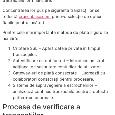
tranzacțiile lor financiare.
Concentrarea lor pus pe siguranța tranzacțiilor se
reflectă
crunchbase.com
printr-o selecție de opțiuni
fiabile pentru jucători.
Printre cele mai importante metode de plată sigure se
numără:
Criptare SSL – Apără datele private în timpul
tranzacțiilor.
Autentificare cu doi factori – Introduce un strat
adițional de securitate conturilor de utilizator.
Gateway-uri de plată consacrate – Lucrează cu
colaboratori consacrați pentru procesare.
Sisteme de supraveghere a escrocheriilor –
analizează continuu tranzacțiile pentru a detecta
pattern-uri anormale.
Procese de verificare a