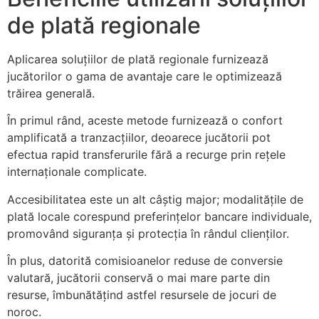
de plată regionale
Aplicarea soluțiilor de plată regionale furnizează
jucătorilor o gama de avantaje care le optimizează
trăirea generală.
În primul rând, aceste metode furnizează o confort
amplificată a tranzacțiilor, deoarece jucătorii pot
efectua rapid transferurile fără a recurge prin rețele
internaționale complicate.
Accesibilitatea este un alt câștig major; modalitățile de
plată locale corespund preferințelor bancare individuale,
promovând siguranța și protecția în rândul clienților.
În plus, datorită comisioanelor reduse de conversie
valutară, jucătorii conservă o mai mare parte din
resurse, îmbunătățind astfel resursele de jocuri de
noroc.