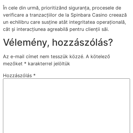
În cele din urmă, prioritizând siguranța, procesele de
verificare a tranzacțiilor de la Spinbara Casino creează
un echilibru care susține atât integritatea operațională,
cât și interacțiunea agreabilă pentru clienții săi.
Vélemény, hozzászólás?
Az e-mail címet nem tesszük közzé.
A kötelező
mezőket
*
karakterrel jelöltük
Hozzászólás
*