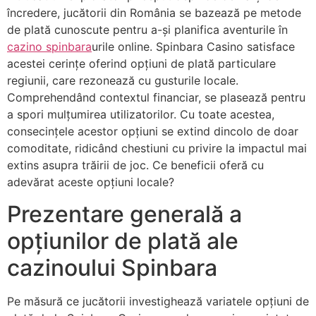
încredere, jucătorii din România se bazează pe metode
de plată cunoscute pentru a-și planifica aventurile în
cazino spinbara
urile online. Spinbara Casino satisface
acestei cerințe oferind opțiuni de plată particulare
regiunii, care rezonează cu gusturile locale.
Comprehendând contextul financiar, se plasează pentru
a spori mulțumirea utilizatorilor. Cu toate acestea,
consecințele acestor opțiuni se extind dincolo de doar
comoditate, ridicând chestiuni cu privire la impactul mai
extins asupra trăirii de joc. Ce beneficii oferă cu
adevărat aceste opțiuni locale?
Prezentare generală a
opțiunilor de plată ale
cazinoului Spinbara
Pe măsură ce jucătorii investighează variatele opțiuni de