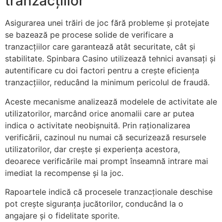
tranzacțiilor
Asigurarea unei trăiri de joc fără probleme și protejate
se bazează pe procese solide de verificare a
tranzacțiilor care garantează atât securitate, cât și
stabilitate. Spinbara Casino utilizează tehnici avansați și
autentificare cu doi factori pentru a crește eficiența
tranzacțiilor, reducând la minimum pericolul de fraudă.
Aceste mecanisme analizează modelele de activitate ale
utilizatorilor, marcând orice anomalii care ar putea
indica o activitate neobișnuită. Prin raționalizarea
verificării, cazinoul nu numai că securizează resursele
utilizatorilor, dar crește și experiența acestora,
deoarece verificările mai prompt înseamnă intrare mai
imediat la recompense și la joc.
Rapoartele indică că procesele tranzacționale deschise
pot crește siguranța jucătorilor, conducând la o
angajare și o fidelitate sporite.