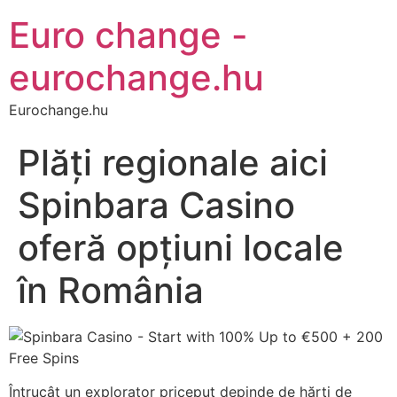
Euro change -
eurochange.hu
Eurochange.hu
Plăți regionale aici
Spinbara Casino
oferă opțiuni locale
în România
Întrucât un explorator priceput depinde de hărți de