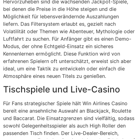
Hervorzuheben sind die wachsenden Jackpot-Spiele,
bei denen die Preise in die Höhe steigen und die
Möglichkeit für lebensverändernde Auszahlungen
liefern. Das Filtersystem erlaubt es, gezielt nach
Volatilität oder Themen wie Abenteuer, Mythologie oder
Luftfahrt zu suchen. Für Anfänger gibt es einen Demo-
Modus, der ohne Echtgeld-Einsatz ein sicheres
Kennenlernen ermöglicht. Diese Funktion wird von
erfahrenen Spielern oft unterschätzt, erweist sich aber
ideal, um eine Taktik zu entwickeln oder einfach die
Atmosphäre eines neuen Titels zu genießen.
Tischspiele und Live-Casino
Für Fans strategischer Spiele hält Win Airlines Casino
bereit eine ansehnliche Auswahl an Blackjack, Roulette
und Baccarat. Die Einsatzgrenzen sind vielfältig, sodass
sowohl Gelegenheitsspieler als auch High Roller den
passenden Tisch finden. Der Live-Dealer-Bereich,