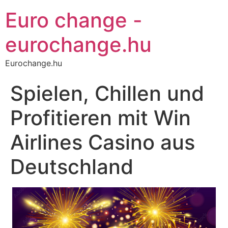
Euro change -
eurochange.hu
Eurochange.hu
Spielen, Chillen und
Profitieren mit Win
Airlines Casino aus
Deutschland