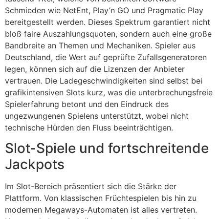
Schmieden wie NetEnt, Play’n GO und Pragmatic Play
bereitgestellt werden. Dieses Spektrum garantiert nicht
bloß faire Auszahlungsquoten, sondern auch eine große
Bandbreite an Themen und Mechaniken. Spieler aus
Deutschland, die Wert auf geprüfte Zufallsgeneratoren
legen, können sich auf die Lizenzen der Anbieter
vertrauen. Die Ladegeschwindigkeiten sind selbst bei
grafikintensiven Slots kurz, was die unterbrechungsfreie
Spielerfahrung betont und den Eindruck des
ungezwungenen Spielens unterstützt, wobei nicht
technische Hürden den Fluss beeinträchtigen.
Slot-Spiele und fortschreitende
Jackpots
Im Slot-Bereich präsentiert sich die Stärke der
Plattform. Von klassischen Früchtespielen bis hin zu
modernen Megaways-Automaten ist alles vertreten.