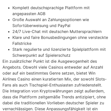
Komplett deutschsprachige Plattform mit
angepassten AGB
Große Auswahl an Zahlungsoptionen wie
Sofortüberweisung und PayPal
24/7 Live-Chat mit deutschen Muttersprachlern
Klare und faire Bonusbedingungen ohne versteckte
Fallstricke
Stark regulierte und lizenzierte Spielplattform mit
Schwerpunkt auf Spielerschutz
Ein zusätzlicher Punkt ist die Ausgewogenheit des
Angebots. Obwohl viele Casinos entweder auf Anzahl
oder auf ein bestimmtes Genre setzen, bietet Win
Airlines Casino einen kuratierten Mix, der sowohl Slots-
Fans als auch Tischspiel-Enthusiasten zufriedenstellt.
Die Integration von Kryptowährungen zeigt außerdem,
dass die Plattform zeitgemäße Trends antizipiert, ohne
dabei die traditionellen Vorlieben deutscher Spieler zu
vernachlässigen. Diese Anpassungsfähigkeit ist ein