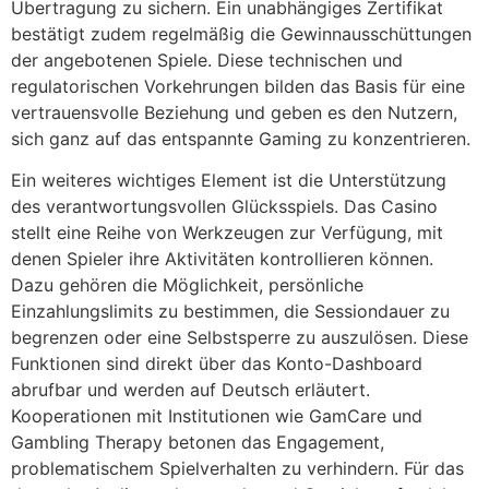
Übertragung zu sichern. Ein unabhängiges Zertifikat
bestätigt zudem regelmäßig die Gewinnausschüttungen
der angebotenen Spiele. Diese technischen und
regulatorischen Vorkehrungen bilden das Basis für eine
vertrauensvolle Beziehung und geben es den Nutzern,
sich ganz auf das entspannte Gaming zu konzentrieren.
Ein weiteres wichtiges Element ist die Unterstützung
des verantwortungsvollen Glücksspiels. Das Casino
stellt eine Reihe von Werkzeugen zur Verfügung, mit
denen Spieler ihre Aktivitäten kontrollieren können.
Dazu gehören die Möglichkeit, persönliche
Einzahlungslimits zu bestimmen, die Sessiondauer zu
begrenzen oder eine Selbstsperre zu auszulösen. Diese
Funktionen sind direkt über das Konto-Dashboard
abrufbar und werden auf Deutsch erläutert.
Kooperationen mit Institutionen wie GamCare und
Gambling Therapy betonen das Engagement,
problematischem Spielverhalten zu verhindern. Für das