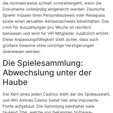
die normalerweise schnell vonstattengeht, wenn die
Dokumente vollständig eingereicht werden. Deutsche
Spieler müssen ihren Personalausweis oder Reisepass
sowie einen aktuellen Adressnachweis bereithalten. Das
Limit für Auszahlungen pro Woche ist reichlich
bemessen und wird für VIP-Mitglieder zusätzlich erhöht.
Diese Anpassungsfähigkeit stellt sicher, dass auch
größere Gewinne ohne unnötige Verzögerungen
überwiesen werden.
Die Spielesammlung:
Abwechslung unter der
Haube
Der Kern eines jeden Casinos stellt dar die Spielauswahl,
und Win Airlines Casino bietet hier eine imposante
Flotte aufgebaut. Die Sammlung beinhaltet viele
tausend Titel, welche von bekannten Software-