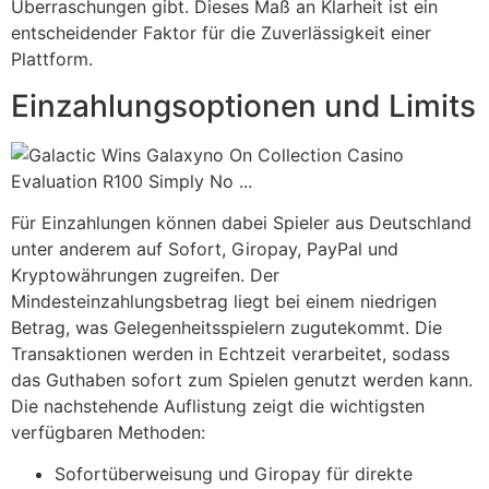
Überraschungen gibt. Dieses Maß an Klarheit ist ein
entscheidender Faktor für die Zuverlässigkeit einer
Plattform.
Einzahlungsoptionen und Limits
Für Einzahlungen können dabei Spieler aus Deutschland
unter anderem auf Sofort, Giropay, PayPal und
Kryptowährungen zugreifen. Der
Mindesteinzahlungsbetrag liegt bei einem niedrigen
Betrag, was Gelegenheitsspielern zugutekommt. Die
Transaktionen werden in Echtzeit verarbeitet, sodass
das Guthaben sofort zum Spielen genutzt werden kann.
Die nachstehende Auflistung zeigt die wichtigsten
verfügbaren Methoden:
Sofortüberweisung und Giropay für direkte