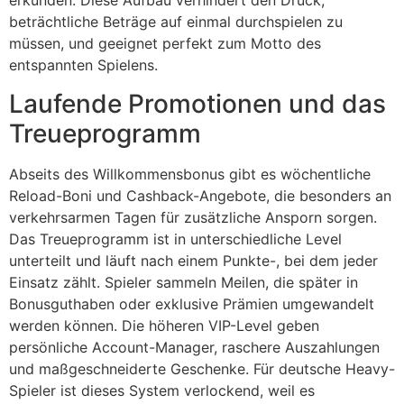
erkunden. Diese Aufbau verhindert den Druck,
beträchtliche Beträge auf einmal durchspielen zu
müssen, und geeignet perfekt zum Motto des
entspannten Spielens.
Laufende Promotionen und das
Treueprogramm
Abseits des Willkommensbonus gibt es wöchentliche
Reload-Boni und Cashback-Angebote, die besonders an
verkehrsarmen Tagen für zusätzliche Ansporn sorgen.
Das Treueprogramm ist in unterschiedliche Level
unterteilt und läuft nach einem Punkte-, bei dem jeder
Einsatz zählt. Spieler sammeln Meilen, die später in
Bonusguthaben oder exklusive Prämien umgewandelt
werden können. Die höheren VIP-Level geben
persönliche Account-Manager, raschere Auszahlungen
und maßgeschneiderte Geschenke. Für deutsche Heavy-
Spieler ist dieses System verlockend, weil es