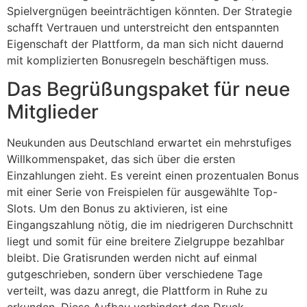
Spielvergnügen beeinträchtigen könnten. Der Strategie
schafft Vertrauen und unterstreicht den entspannten
Eigenschaft der Plattform, da man sich nicht dauernd
mit komplizierten Bonusregeln beschäftigen muss.
Das Begrüßungspaket für neue
Mitglieder
Neukunden aus Deutschland erwartet ein mehrstufiges
Willkommenspaket, das sich über die ersten
Einzahlungen zieht. Es vereint einen prozentualen Bonus
mit einer Serie von Freispielen für ausgewählte Top-
Slots. Um den Bonus zu aktivieren, ist eine
Eingangszahlung nötig, die im niedrigeren Durchschnitt
liegt und somit für eine breitere Zielgruppe bezahlbar
bleibt. Die Gratisrunden werden nicht auf einmal
gutgeschrieben, sondern über verschiedene Tage
verteilt, was dazu anregt, die Plattform in Ruhe zu