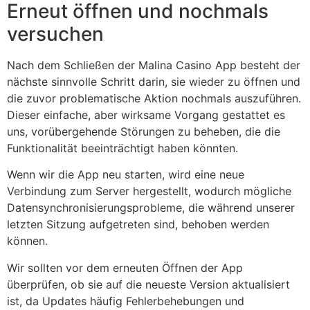
Erneut öffnen und nochmals
versuchen
Nach dem Schließen der Malina Casino App besteht der
nächste sinnvolle Schritt darin, sie wieder zu öffnen und
die zuvor problematische Aktion nochmals auszuführen.
Dieser einfache, aber wirksame Vorgang gestattet es
uns, vorübergehende Störungen zu beheben, die die
Funktionalität beeinträchtigt haben könnten.
Wenn wir die App neu starten, wird eine neue
Verbindung zum Server hergestellt, wodurch mögliche
Datensynchronisierungsprobleme, die während unserer
letzten Sitzung aufgetreten sind, behoben werden
können.
Wir sollten vor dem erneuten Öffnen der App
überprüfen, ob sie auf die neueste Version aktualisiert
ist, da Updates häufig Fehlerbehebungen und