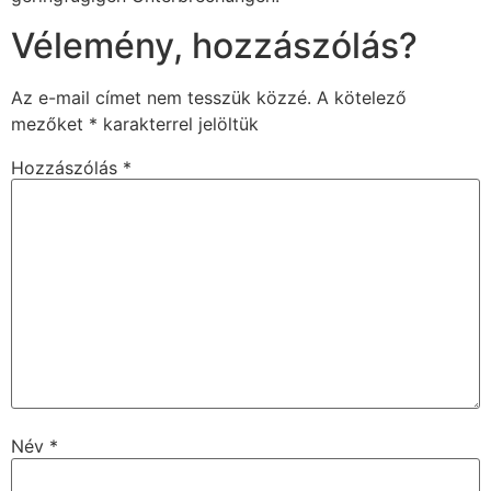
Vélemény, hozzászólás?
Az e-mail címet nem tesszük közzé.
A kötelező
mezőket
*
karakterrel jelöltük
Hozzászólás
*
Név
*