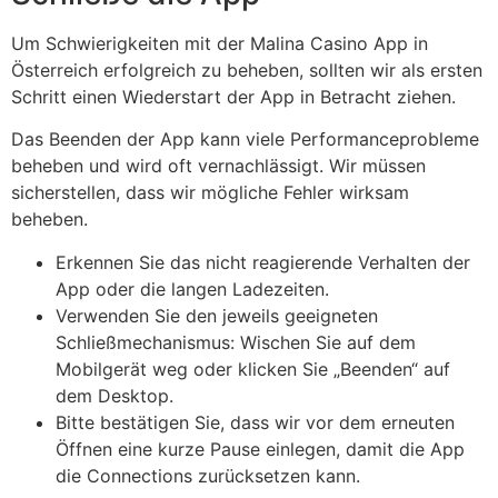
Um Schwierigkeiten mit der Malina Casino App in
Österreich erfolgreich zu beheben, sollten wir als ersten
Schritt einen Wiederstart der App in Betracht ziehen.
Das Beenden der App kann viele Performanceprobleme
beheben und wird oft vernachlässigt. Wir müssen
sicherstellen, dass wir mögliche Fehler wirksam
beheben.
Erkennen Sie das nicht reagierende Verhalten der
App oder die langen Ladezeiten.
Verwenden Sie den jeweils geeigneten
Schließmechanismus: Wischen Sie auf dem
Mobilgerät weg oder klicken Sie „Beenden“ auf
dem Desktop.
Bitte bestätigen Sie, dass wir vor dem erneuten
Öffnen eine kurze Pause einlegen, damit die App
die Connections zurücksetzen kann.