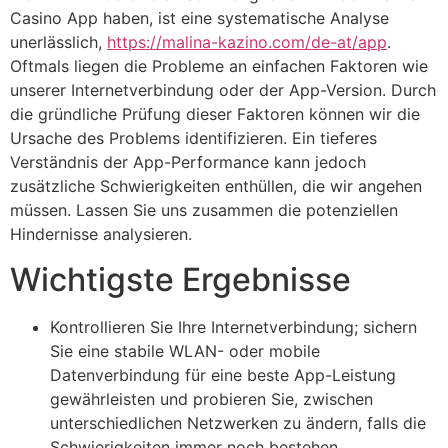
Casino App haben, ist eine systematische Analyse
unerlässlich,
https://malina-kazino.com/de-at/app
.
Oftmals liegen die Probleme an einfachen Faktoren wie
unserer Internetverbindung oder der App-Version. Durch
die gründliche Prüfung dieser Faktoren können wir die
Ursache des Problems identifizieren. Ein tieferes
Verständnis der App-Performance kann jedoch
zusätzliche Schwierigkeiten enthüllen, die wir angehen
müssen. Lassen Sie uns zusammen die potenziellen
Hindernisse analysieren.
Wichtigste Ergebnisse
Kontrollieren Sie Ihre Internetverbindung; sichern
Sie eine stabile WLAN- oder mobile
Datenverbindung für eine beste App-Leistung
gewährleisten und probieren Sie, zwischen
unterschiedlichen Netzwerken zu ändern, falls die
Schwierigkeiten immer noch bestehen.