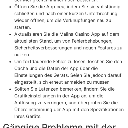
Öffnen Sie die App neu, indem Sie sie vollständig
schließen und nach einer kurzen Unterbrechung
wieder öffnen, um die Verknüpfungen neu zu
starten.
Aktualisieren Sie die Malina Casino App auf dem
aktuellsten Stand, um von Fehlerbehebungen,
Sicherheitsverbesserungen und neuen Features zu
nutzen.
Um fortdauernde Fehler zu lösen, löschen Sie den
Cache und die Daten der App über die
Einstellungen des Geräts. Seien Sie jedoch darauf
eingestellt, sich erneut anmelden zu müssen.
Sollten Sie Latenzen bemerken, ändern Sie die
Grafikeinstellungen in der App an, um die
Auflösung zu verringern, und überprüfen Sie die
Übereinstimmung der App mit den Spezifikationen
Ihres Geräts.
Gängige Probleme mit der