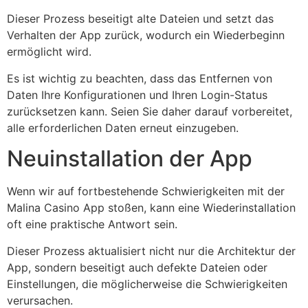
Dieser Prozess beseitigt alte Dateien und setzt das
Verhalten der App zurück, wodurch ein Wiederbeginn
ermöglicht wird.
Es ist wichtig zu beachten, dass das Entfernen von
Daten Ihre Konfigurationen und Ihren Login-Status
zurücksetzen kann. Seien Sie daher darauf vorbereitet,
alle erforderlichen Daten erneut einzugeben.
Neuinstallation der App
Wenn wir auf fortbestehende Schwierigkeiten mit der
Malina Casino App stoßen, kann eine Wiederinstallation
oft eine praktische Antwort sein.
Dieser Prozess aktualisiert nicht nur die Architektur der
App, sondern beseitigt auch defekte Dateien oder
Einstellungen, die möglicherweise die Schwierigkeiten
verursachen.