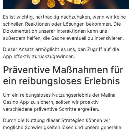
Es ist wichtig, hartnäckig nachzuhaken, wenn wir keine
schnellen Reaktionen oder Lösungen bekommen. Die
Dokumentation unserer Interaktionen kann uns
außerdem helfen, die Sache eventuell zu intensivieren.
Dieser Ansatz ermöglicht es uns, den Zugriff auf die
App effektiv zurückzugewinnen.
Präventive Maßnahmen für
ein reibungsloses Erlebnis
Um ein reibungsloses Nutzungserlebnis der Malina
Casino App zu sichern, sollten wir proaktiv
verschiedene präventive Schritte ergreifen.
Durch die Nutzung dieser Strategien können wir
mögliche Schwierigkeiten lösen und unsere generelle