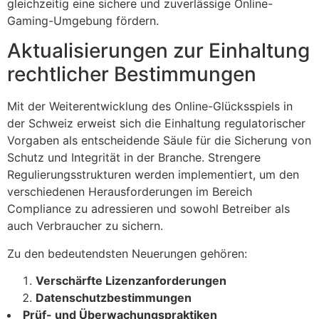
gleichzeitig eine sichere und zuverlässige Online-
Gaming-Umgebung fördern.
Aktualisierungen zur Einhaltung
rechtlicher Bestimmungen
Mit der Weiterentwicklung des Online-Glücksspiels in
der Schweiz erweist sich die Einhaltung regulatorischer
Vorgaben als entscheidende Säule für die Sicherung von
Schutz und Integrität in der Branche. Strengere
Regulierungsstrukturen werden implementiert, um den
verschiedenen Herausforderungen im Bereich
Compliance zu adressieren und sowohl Betreiber als
auch Verbraucher zu sichern.
Zu den bedeutendsten Neuerungen gehören:
Verschärfte Lizenzanforderungen
Datenschutzbestimmungen
Prüf- und Überwachungspraktiken