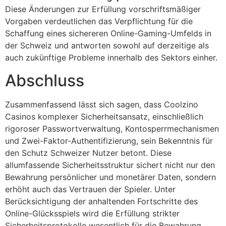
Diese Änderungen zur Erfüllung vorschriftsmäßiger
Vorgaben verdeutlichen das Verpflichtung für die
Schaffung eines sichereren Online-Gaming-Umfelds in
der Schweiz und antworten sowohl auf derzeitige als
auch zukünftige Probleme innerhalb des Sektors einher.
Abschluss
Zusammenfassend lässt sich sagen, dass Coolzino
Casinos komplexer Sicherheitsansatz, einschließlich
rigoroser Passwortverwaltung, Kontosperrmechanismen
und Zwei-Faktor-Authentifizierung, sein Bekenntnis für
den Schutz Schweizer Nutzer betont. Diese
allumfassende Sicherheitsstruktur sichert nicht nur den
Bewahrung persönlicher und monetärer Daten, sondern
erhöht auch das Vertrauen der Spieler. Unter
Berücksichtigung der anhaltenden Fortschritte des
Online-Glücksspiels wird die Erfüllung strikter
Sicherheitsprotokolle wesentlich für die Bewahrung