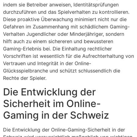
indem sie Betreiber anweisen, Identitätsprüfungen
durchzuführen und das Spielverhalten zu kontrollieren.
Diese proaktive Überwachung minimiert nicht nur die
Gefahren im Zusammenhang mit schädlichem Gaming-
Verhalten Jugendlicher oder Minderjähriger, sondern
hilft auch zu einem sichereren und bewussteren
Gaming-Erlebnis bei. Die Einhaltung rechtlicher
Vorschriften ist wesentlich für die Aufrechterhaltung von
Vertrauen und Integrität in der Online-
Glücksspielbranche und schützt schlussendlich die
Rechte der Spieler.
Die Entwicklung der
Sicherheit im Online-
Gaming in der Schweiz
Die Entwicklung der Online-Gaming-Sicherheit in der
Schweiz wird voraussichtlich maßgeblich von wichtigen