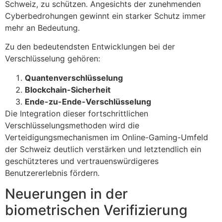
Schweiz, zu schützen. Angesichts der zunehmenden
Cyberbedrohungen gewinnt ein starker Schutz immer
mehr an Bedeutung.
Zu den bedeutendsten Entwicklungen bei der
Verschlüsselung gehören:
Quantenverschlüsselung
Blockchain-Sicherheit
Ende-zu-Ende-Verschlüsselung
Die Integration dieser fortschrittlichen
Verschlüsselungsmethoden wird die
Verteidigungsmechanismen im Online-Gaming-Umfeld
der Schweiz deutlich verstärken und letztendlich ein
geschützteres und vertrauenswürdigeres
Benutzererlebnis fördern.
Neuerungen in der
biometrischen Verifizierung