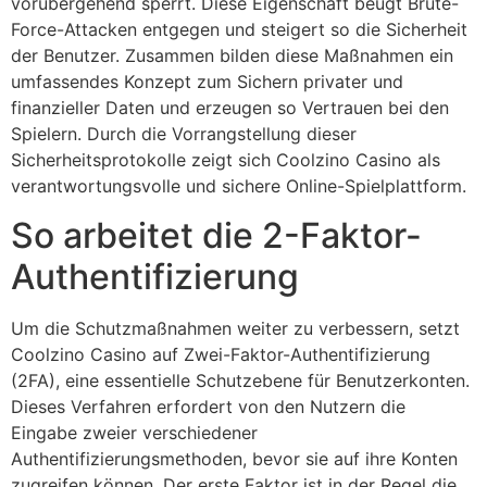
vorübergehend sperrt. Diese Eigenschaft beugt Brute-
Force-Attacken entgegen und steigert so die Sicherheit
der Benutzer. Zusammen bilden diese Maßnahmen ein
umfassendes Konzept zum Sichern privater und
finanzieller Daten und erzeugen so Vertrauen bei den
Spielern. Durch die Vorrangstellung dieser
Sicherheitsprotokolle zeigt sich Coolzino Casino als
verantwortungsvolle und sichere Online-Spielplattform.
So arbeitet die 2-Faktor-
Authentifizierung
Um die Schutzmaßnahmen weiter zu verbessern, setzt
Coolzino Casino auf Zwei-Faktor-Authentifizierung
(2FA), eine essentielle Schutzebene für Benutzerkonten.
Dieses Verfahren erfordert von den Nutzern die
Eingabe zweier verschiedener
Authentifizierungsmethoden, bevor sie auf ihre Konten
zugreifen können. Der erste Faktor ist in der Regel die