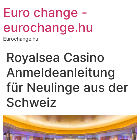
Euro change -
eurochange.hu
Eurochange.hu
Royalsea Casino
Anmeldeanleitung
für Neulinge aus der
Schweiz