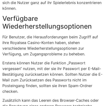
sich die Nutzer ganz auf ihr Spielerlebnis konzentrieren
können.
Verfügbare
Wiederherstellungsoptionen
Für Benutzer, die Herausforderungen beim Zugriff auf
ihre Royalsea Casino-Konten haben, stehen
verschiedene Wiederherstellungsoptionen zur
Verfügung, um Zugangsprobleme zu beheben.
Erstens können Nutzer die Funktion „Passwort
vergessen“ nutzen, mit der sie ihr Passwort per E-Mail-
Bestätigung zurücksetzen können. Sollten Nutzer die E-
Mail zum Zurücksetzen des Passworts nicht im
Posteingang finden, sollten sie ihren Spam-Ordner
checken.
Zusätzlich kann das Leeren des Browser-Caches oder