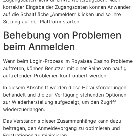
korrekter Eingabe der Zugangsdaten können Anwender
auf die Schaltfläche „Anmelden“ klicken und so ihre
Sitzung auf der Plattform starten.
Behebung von Problemen
beim Anmelden
Wenn beim Login-Prozess im Royalsea Casino Probleme
auftreten, können Benutzer mit einer Reihe von häufig
auftretenden Problemen konfrontiert werden.
In diesem Abschnitt werden diese Herausforderungen
behandelt und die zur Verfügung stehenden Optionen
zur Wiederherstellung aufgezeigt, um den Zugriff
wiederzuerlangen.
Das Verständnis dieser Zusammenhänge kann dazu
beitragen, den Anmeldevorgang zu optimieren und
Frustrationen zu minimieren.