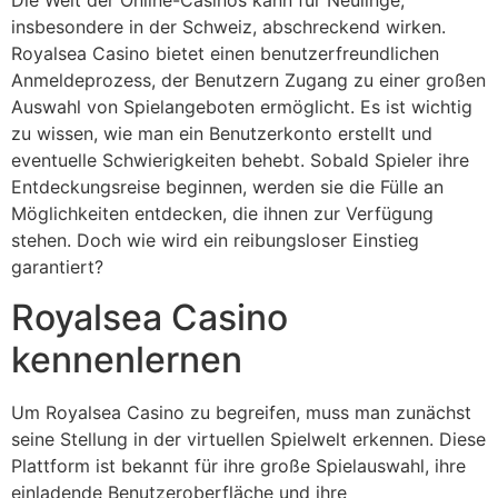
Die Welt der Online-Casinos kann für Neulinge,
insbesondere in der Schweiz, abschreckend wirken.
Royalsea Casino bietet einen benutzerfreundlichen
Anmeldeprozess, der Benutzern Zugang zu einer großen
Auswahl von Spielangeboten ermöglicht. Es ist wichtig
zu wissen, wie man ein Benutzerkonto erstellt und
eventuelle Schwierigkeiten behebt. Sobald Spieler ihre
Entdeckungsreise beginnen, werden sie die Fülle an
Möglichkeiten entdecken, die ihnen zur Verfügung
stehen. Doch wie wird ein reibungsloser Einstieg
garantiert?
Royalsea Casino
kennenlernen
Um Royalsea Casino zu begreifen, muss man zunächst
seine Stellung in der virtuellen Spielwelt erkennen. Diese
Plattform ist bekannt für ihre große Spielauswahl, ihre
einladende Benutzeroberfläche und ihre