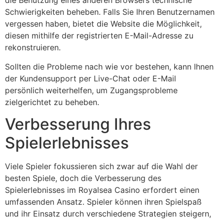
die Benutzung eines anderen Browsers technische
Schwierigkeiten beheben. Falls Sie Ihren Benutzernamen
vergessen haben, bietet die Website die Möglichkeit,
diesen mithilfe der registrierten E-Mail-Adresse zu
rekonstruieren.
Sollten die Probleme nach wie vor bestehen, kann Ihnen
der Kundensupport per Live-Chat oder E-Mail
persönlich weiterhelfen, um Zugangsprobleme
zielgerichtet zu beheben.
Verbesserung Ihres
Spielerlebnisses
Viele Spieler fokussieren sich zwar auf die Wahl der
besten Spiele, doch die Verbesserung des
Spielerlebnisses im Royalsea Casino erfordert einen
umfassenden Ansatz. Spieler können ihren Spielspaß
und ihr Einsatz durch verschiedene Strategien steigern,