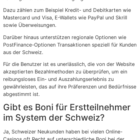
Dazu zählen zum Beispiel Kredit- und Debitkarten wie
Mastercard und Visa, E-Wallets wie PayPal und Skrill
sowie Überweisungen.
Darüber hinaus unterstützen regionale Optionen wie
PostFinance-Optionen Transaktionen speziell für Kunden
aus der Schweiz.
Für die Benutzer ist es unerlässlich, die von der Website
akzeptierten Bezahlmethoden zu überprüfen, um ein
reibungsloses Ein- und Auszahlungserlebnis zu
gewährleisten, das auf ihre Präferenzen und Bedürfnisse
abgestimmt ist.
Gibt es Boni für Erstteilnehmer
im System der Schweiz?
Ja, Schweizer Neukunden haben bei vielen Online-
Casinos oft Recht auf unterschiedliche Boni bei der