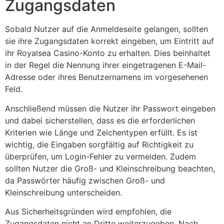
Zugangsdaten
Sobald Nutzer auf die Anmeldeseite gelangen, sollten
sie ihre Zugangsdaten korrekt eingeben, um Eintritt auf
ihr Royalsea Casino-Konto zu erhalten. Dies beinhaltet
in der Regel die Nennung ihrer eingetragenen E-Mail-
Adresse oder ihres Benutzernamens im vorgesehenen
Feld.
Anschließend müssen die Nutzer ihr Passwort eingeben
und dabei sicherstellen, dass es die erforderlichen
Kriterien wie Länge und Zeichentypen erfüllt. Es ist
wichtig, die Eingaben sorgfältig auf Richtigkeit zu
überprüfen, um Login-Fehler zu vermeiden. Zudem
sollten Nutzer die Groß- und Kleinschreibung beachten,
da Passwörter häufig zwischen Groß- und
Kleinschreibung unterscheiden.
Aus Sicherheitsgründen wird empfohlen, die
Zugangsdaten nicht an Dritte weiterzugeben. Nach