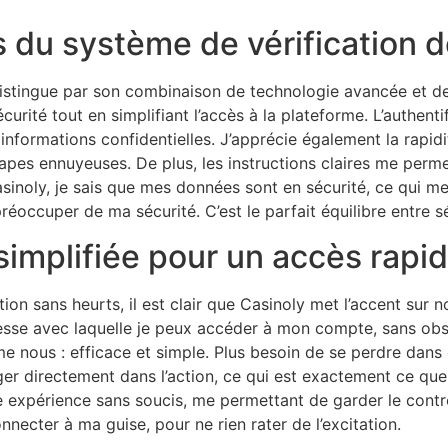
es du système de vérification 
istingue par son combinaison de technologie avancée et de f
 sécurité tout en simplifiant l’accès à la plateforme. L’authen
 informations confidentielles. J’apprécie également la rapid
 étapes ennuyeuses. De plus, les instructions claires me pe
 Casinoly, je sais que mes données sont en sécurité, ce qui
éoccuper de ma sécurité. C’est le parfait équilibre entre séc
 simplifiée pour un accès rapi
tion sans heurts, il est clair que Casinoly met l’accent sur 
vitesse avec laquelle je peux accéder à mon compte, sans ob
e nous : efficace et simple. Plus besoin de se perdre dan
r directement dans l’action, ce qui est exactement ce que j
 une expérience sans soucis, me permettant de garder le cont
ecter à ma guise, pour ne rien rater de l’excitation.