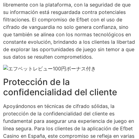
libremente con la plataforma, con la seguridad de que
su información está resguardada contra potenciales
filtraciones. El compromiso de Efbet con el uso de
cifrado de vanguardia no solo genera confianza, sino
que también se alinea con los normas tecnológicos en
constante evolución, brindando a los clientes la libertad
de explorar las oportunidades de juego sin temor a que
sus datos se resulten comprometidos.
Protección de la
confidencialidad del cliente
Apoyándonos en técnicas de cifrado sólidas, la
protección de la confidencialidad del cliente es
fundamental para asegurar una experiencia de juego en
línea segura. Para los clientes de la aplicación de Efbet
Casino en España, este compromiso se refleja en varias