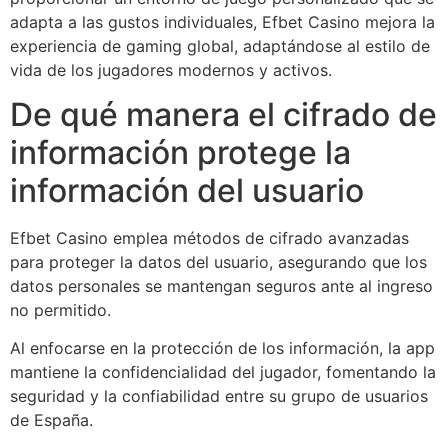
adapta a las gustos individuales, Efbet Casino mejora la
experiencia de gaming global, adaptándose al estilo de
vida de los jugadores modernos y activos.
De qué manera el cifrado de
información protege la
información del usuario
Efbet Casino emplea métodos de cifrado avanzadas
para proteger la datos del usuario, asegurando que los
datos personales se mantengan seguros ante al ingreso
no permitido.
Al enfocarse en la protección de los información, la app
mantiene la confidencialidad del jugador, fomentando la
seguridad y la confiabilidad entre su grupo de usuarios
de España.