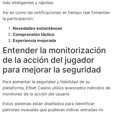
más inteligentes y rápidas.
Así es como las notificaciones en tiempo real fomentan
la participación:
Novedades instantáneas
Comprensión táctica
Experiencia mejorada
Entender la monitorización
de la acción del jugador
para mejorar la seguridad
Para aumentar la seguridad y fiabilidad de su
plataforma, Efbet Casino utiliza avanzados métodos de
monitoreo de la acción del usuario.
Estos sistemas están diseñados para identificar
patrones inusuales que pudieran indicar entradas no