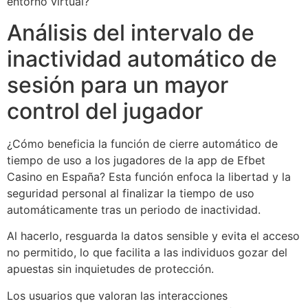
entorno virtual?
Análisis del intervalo de
inactividad automático de
sesión para un mayor
control del jugador
¿Cómo beneficia la función de cierre automático de
tiempo de uso a los jugadores de la app de Efbet
Casino en España? Esta función enfoca la libertad y la
seguridad personal al finalizar la tiempo de uso
automáticamente tras un periodo de inactividad.
Al hacerlo, resguarda la datos sensible y evita el acceso
no permitido, lo que facilita a las individuos gozar del
apuestas sin inquietudes de protección.
Los usuarios que valoran las interacciones