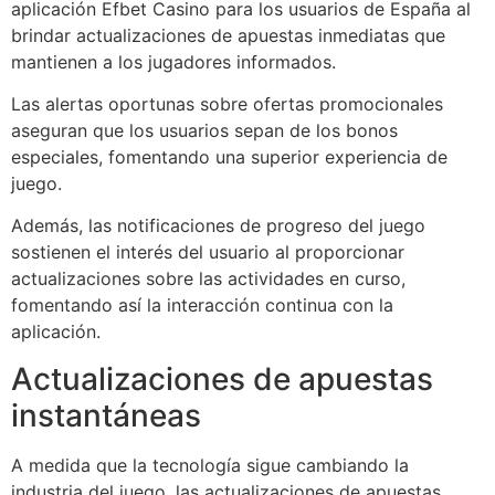
aplicación Efbet Casino para los usuarios de España al
brindar actualizaciones de apuestas inmediatas que
mantienen a los jugadores informados.
Las alertas oportunas sobre ofertas promocionales
aseguran que los usuarios sepan de los bonos
especiales, fomentando una superior experiencia de
juego.
Además, las notificaciones de progreso del juego
sostienen el interés del usuario al proporcionar
actualizaciones sobre las actividades en curso,
fomentando así la interacción continua con la
aplicación.
Actualizaciones de apuestas
instantáneas
A medida que la tecnología sigue cambiando la
industria del juego, las actualizaciones de apuestas