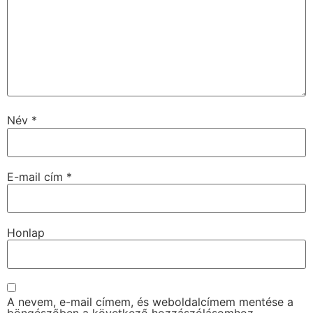
Név
*
E-mail cím
*
Honlap
A nevem, e-mail címem, és weboldalcímem mentése a
böngészőben a következő hozzászólásomhoz.