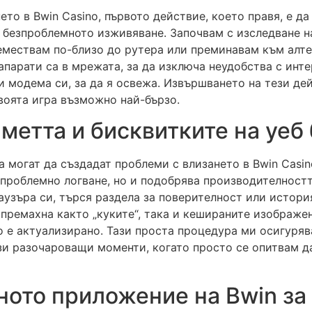
ето в Bwin Casino, първото действие, което правя, е д
а безпроблемното изживяване. Започвам с изследване н
премествам по-близо до рутера или преминавам към алт
парати са в мрежата, за да изключа неудобства с инте
и модема си, за да я освежа. Извършването на тези де
воята игра възможно най-бързо.
метта и бисквитките на уеб
а могат да създадат проблеми с влизането в Bwin Casino
проблемно логване, но и подобрява производителностт
аузъра си, търся раздела за поверителност или истори
 премахна както „куките“, така и кешираните изображе
чко е актуализирано. Тази проста процедура ми осигуряв
и разочароващи моменти, когато просто се опитвам да
ното приложение на Bwin за