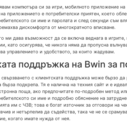
явам компютъра си за игри, мобилното приложение на 
 на приложението е потребителски приятен, което обле
ебителското си име и паролата и след секунди съм вля
премахва дискомфорта от многократното вписване.
о ми дава възможност да се включа веднага в игрите, 
, като осигурява, че никога няма да пропусна вълнува
ва управлението и удобството, за които жадувам.
ката поддръжка на Bwin за 
n, свързването с клиентската поддръжка може бързо да
а бърза подкрепа. Тя е налична на техния сайт и е идеа
тронна поща, ако предпочитате по-подробен метод или
ребителското си име и подробно обяснение на затрудне
ията им с ЧЗВ; това е богат източник за отговори на ч
ивчив и нетърпелив да съдейства, така че не се сраму
ие, когато имате нужда от нея.