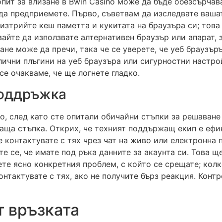
пит за влизане в Bwin Casino може да бъде обезсърча
да предприемете. Първо, съветвам да изследвате вашат
 изтрийте кеш паметта и кукитата на браузъра си; тов
вайте да използвате алтернативен браузър или апарат, 
не може да пречи, така че се уверете, че уеб браузъръ
лични плъгини на уеб браузъра или сигурностни настр
се очакваме, че ще логнете гладко.
поддръжка
о, след като сте опитали обичайни стъпки за решаване
аща стъпка. Открих, че техният поддържащ екип е ефик
 контактувате с тях чрез чат на живо или електронна 
ете се, че имате под ръка данните за акаунта си. Това 
ете ясно конкретния проблем, с който се срещате; колк
онтактувате с тях, ако не получите бърз реакция. Конт
т връзката