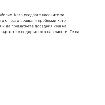
оболие. Като следвате насоките за
ите с често срещани проблеми като
и и да премахнете досадния кеш на
 свържете с поддръжката на клиенти. Те са