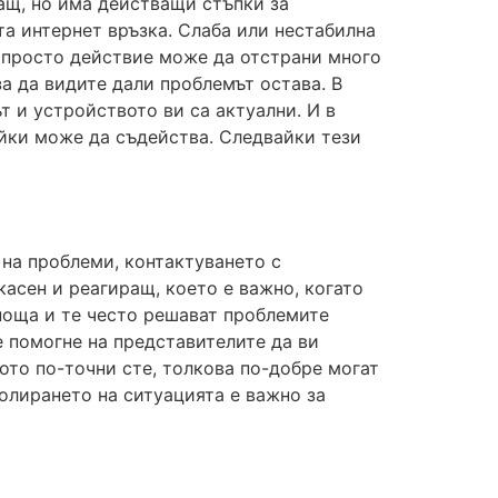
ващ, но има действащи стъпки за
а интернет връзка. Слаба или нестабилна
а просто действие може да отстрани много
за да видите дали проблемът остава. В
т и устройството ви са актуални. И в
ойки може да съдейства. Следвайки тези
 на проблеми, контактуването с
асен и реагиращ, което е важно, когато
поща и те често решават проблемите
ще помогне на представителите да ви
ото по-точни сте, толкова по-добре могат
ролирането на ситуацията е важно за