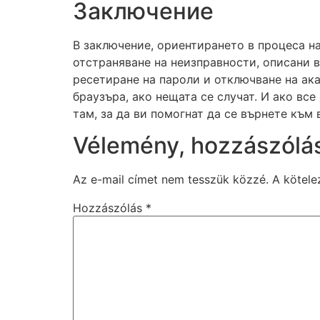
Заключение
В заключение, ориентирането в процеса на
отстраняване на неизправности, описани 
ресетиране на пароли и отключване на ака
браузъра, ако нещата се случат. И ако все
там, за да ви помогнат да се върнете към
Vélemény, hozzászólá
Az e-mail címet nem tesszük közzé.
A kötel
Hozzászólás
*