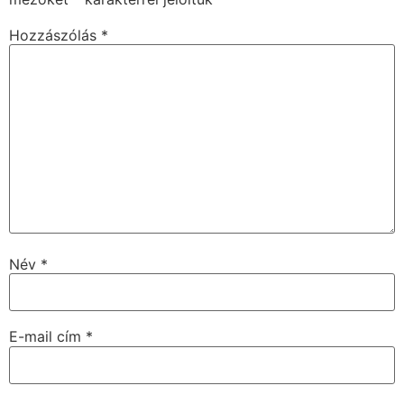
Hozzászólás
*
Név
*
E-mail cím
*