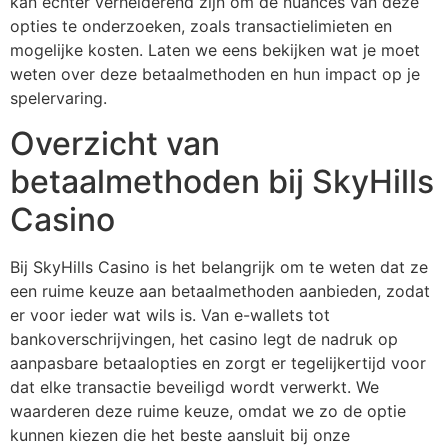
kan echter verhelderend zijn om de nuances van deze
opties te onderzoeken, zoals transactielimieten en
mogelijke kosten. Laten we eens bekijken wat je moet
weten over deze betaalmethoden en hun impact op je
spelervaring.
Overzicht van
betaalmethoden bij SkyHills
Casino
Bij SkyHills Casino is het belangrijk om te weten dat ze
een ruime keuze aan betaalmethoden aanbieden, zodat
er voor ieder wat wils is. Van e-wallets tot
bankoverschrijvingen, het casino legt de nadruk op
aanpasbare betaalopties en zorgt er tegelijkertijd voor
dat elke transactie beveiligd wordt verwerkt. We
waarderen deze ruime keuze, omdat we zo de optie
kunnen kiezen die het beste aansluit bij onze