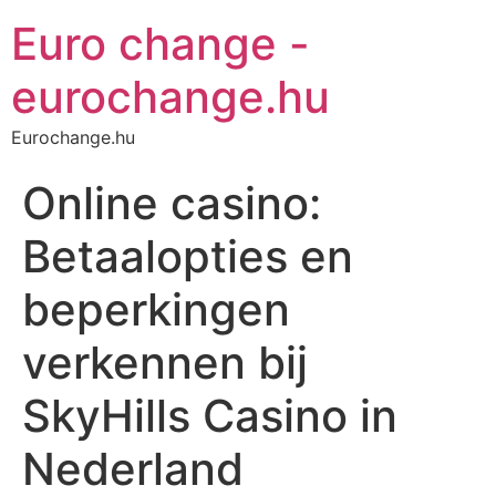
Euro change -
eurochange.hu
Eurochange.hu
Online casino:
Betaalopties en
beperkingen
verkennen bij
SkyHills Casino in
Nederland