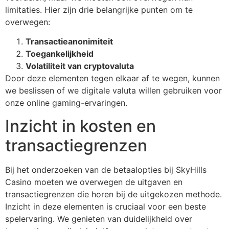
limitaties. Hier zijn drie belangrijke punten om te
overwegen:
Transactieanonimiteit
Toegankelijkheid
Volatiliteit van cryptovaluta
Door deze elementen tegen elkaar af te wegen, kunnen
we beslissen of we digitale valuta willen gebruiken voor
onze online gaming-ervaringen.
Inzicht in kosten en
transactiegrenzen
Bij het onderzoeken van de betaalopties bij SkyHills
Casino moeten we overwegen de uitgaven en
transactiegrenzen die horen bij de uitgekozen methode.
Inzicht in deze elementen is cruciaal voor een beste
spelervaring. We genieten van duidelijkheid over