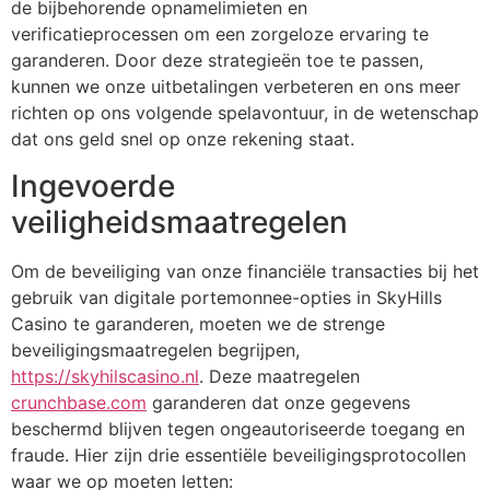
de bijbehorende opnamelimieten en
verificatieprocessen om een zorgeloze ervaring te
garanderen. Door deze strategieën toe te passen,
kunnen we onze uitbetalingen verbeteren en ons meer
richten op ons volgende spelavontuur, in de wetenschap
dat ons geld snel op onze rekening staat.
Ingevoerde
veiligheidsmaatregelen
Om de beveiliging van onze financiële transacties bij het
gebruik van digitale portemonnee-opties in SkyHills
Casino te garanderen, moeten we de strenge
beveiligingsmaatregelen begrijpen,
https://skyhilscasino.nl
. Deze maatregelen
crunchbase.com
garanderen dat onze gegevens
beschermd blijven tegen ongeautoriseerde toegang en
fraude. Hier zijn drie essentiële beveiligingsprotocollen
waar we op moeten letten: