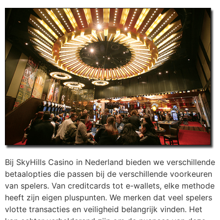
Bij SkyHills Casino in Nederland bieden we verschillende
betaalopties die passen bij de verschillende voorkeuren
van spelers. Van creditcards tot e-wallets, elke methode
heeft zijn eigen pluspunten. We merken dat veel spelers
vlotte transacties en veiligheid belangrijk vinden. Het