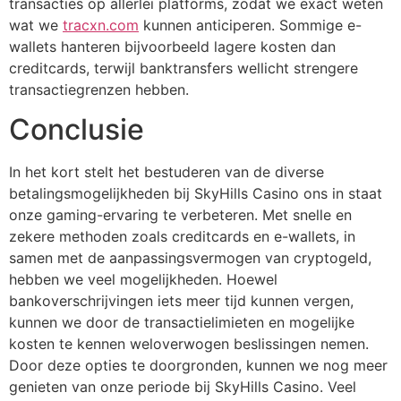
transacties op allerlei platforms, zodat we exact weten
wat we
tracxn.com
kunnen anticiperen. Sommige e-
wallets hanteren bijvoorbeeld lagere kosten dan
creditcards, terwijl banktransfers wellicht strengere
transactiegrenzen hebben.
Conclusie
In het kort stelt het bestuderen van de diverse
betalingsmogelijkheden bij SkyHills Casino ons in staat
onze gaming-ervaring te verbeteren. Met snelle en
zekere methoden zoals creditcards en e-wallets, in
samen met de aanpassingsvermogen van cryptogeld,
hebben we veel mogelijkheden. Hoewel
bankoverschrijvingen iets meer tijd kunnen vergen,
kunnen we door de transactielimieten en mogelijke
kosten te kennen weloverwogen beslissingen nemen.
Door deze opties te doorgronden, kunnen we nog meer
genieten van onze periode bij SkyHills Casino. Veel