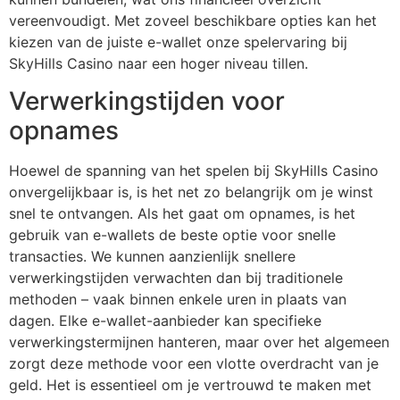
vereenvoudigt. Met zoveel beschikbare opties kan het
kiezen van de juiste e-wallet onze spelervaring bij
SkyHills Casino naar een hoger niveau tillen.
Verwerkingstijden voor
opnames
Hoewel de spanning van het spelen bij SkyHills Casino
onvergelijkbaar is, is het net zo belangrijk om je winst
snel te ontvangen. Als het gaat om opnames, is het
gebruik van e-wallets de beste optie voor snelle
transacties. We kunnen aanzienlijk snellere
verwerkingstijden verwachten dan bij traditionele
methoden – vaak binnen enkele uren in plaats van
dagen. Elke e-wallet-aanbieder kan specifieke
verwerkingstermijnen hanteren, maar over het algemeen
zorgt deze methode voor een vlotte overdracht van je
geld. Het is essentieel om je vertrouwd te maken met