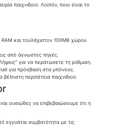
ία παιχνιδιού. Λοιπόν, ποιο είναι το
GB RAM και τουλάχιστον 100MB χώρου
εις από άγνωστες πηγές.
ήψεις” για να περατώσετε τη ρύθμιση.
ail για πρόσβαση στα μπόνους.
 βέλτιστη περιπέτεια παιχνιδιού.
or
ναι ουσιώδες να επιβεβαιώσουμε ότι η
τό εγγυάται συμβατότητα με τις