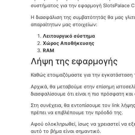
συστήματος για την εφαρμογή SlotsPalace C
Η διασφάλιση της συμβατότητάς θα μας γλιτώ
απαραίτητων μας στοιχείων:
Λειτουργικό σύστημα
Χώρος Αποθήκευσης
RAM
Λήψη της εφαρμογής
Καθώς ετοιμαζόμαστε για την εγκατάσταση τη
Αρχικά, θα μεταβούμε στην επίσημη ιστοσελί
διασφαλίσουμε ότι είναι η πιο πρόσφατη και
Στη συνέχεια, θα εντοπίσουμε τον link λήψη
πρέπει να επιβλέπουμε την πρόοδό της.
Αφού ολοκληρωθεί, ίσως να χρειαστεί να ε
αυτό το βήμα είναι σημαντικό.