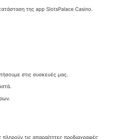
ατάσταση της app SlotsPalace Casino.
ετήσουμε στις συσκευές μας.
ωστά.
ρων.
ας πληρούν τις απαραίτητες προδιαγραφές