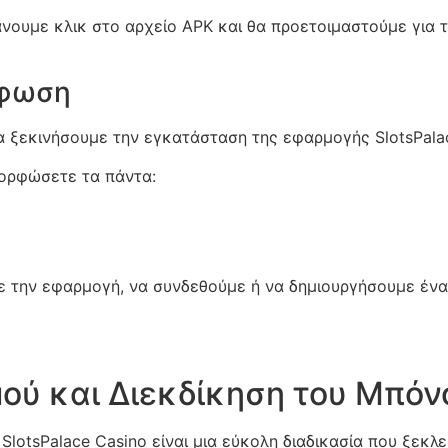
κάνουμε κλικ στο αρχείο APK και θα προετοιμαστούμε για
ρφωση
α ξεκινήσουμε την εγκατάσταση της εφαρμογής SlotsPala
μορφώσετε τα πάντα:
ε την εφαρμογή, να συνδεθούμε ή να δημιουργήσουμε ένα
ού και Διεκδίκηση του Μπόν
SlotsPalace Casino είναι μια εύκολη διαδικασία που ξεκλ