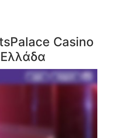
tsPalace Casino
 Ελλάδα