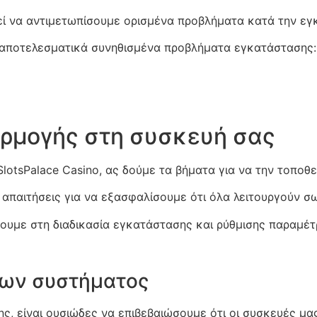
εί να αντιμετωπίσουμε ορισμένα προβλήματα κατά την εγκ
ε αποτελεσματικά συνηθισμένα προβλήματα εγκατάστασης:
ρμογής στη συσκευή σας
otsPalace Casino, ας δούμε τα βήματα για να την τοποθ
απαιτήσεις για να εξασφαλίσουμε ότι όλα λειτουργούν σ
ουμε στη διαδικασία εγκατάστασης και ρύθμισης παραμέτ
ων συστήματος
ης, είναι ουσιώδες να επιβεβαιώσουμε ότι οι συσκευές μ