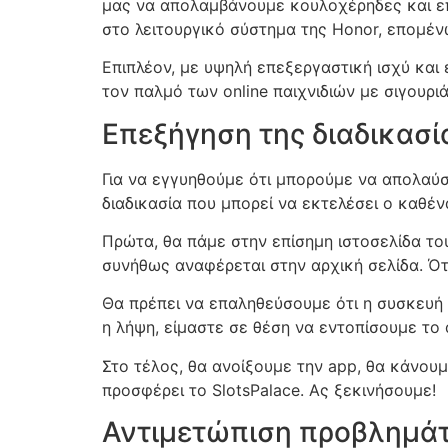
μας να απολαμβάνουμε κουλοχέρηδες και επ
στο λειτουργικό σύστημα της Honor, επομένω
Επιπλέον, με υψηλή επεξεργαστική ισχύ και 
τον παλμό των online παιχνιδιών με σιγουρι
Επεξήγηση της διαδικασί
Για να εγγυηθούμε ότι μπορούμε να απολαύσ
διαδικασία που μπορεί να εκτελέσει ο καθέν
Πρώτα, θα πάμε στην επίσημη ιστοσελίδα του
συνήθως αναφέρεται στην αρχική σελίδα. Ότ
Θα πρέπει να επαληθεύσουμε ότι η συσκευή
η λήψη, είμαστε σε θέση να εντοπίσουμε το
Στο τέλος, θα ανοίξουμε την app, θα κάνο
προσφέρει το SlotsPalace. Ας ξεκινήσουμε!
Αντιμετώπιση προβλημά