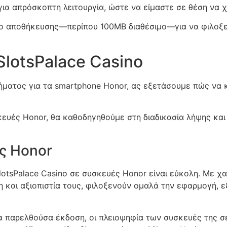
ια απρόσκοπτη λειτουργία, ώστε να είμαστε σε θέση να 
ρο αποθήκευσης—περίπου 100MB διαθέσιμο—για να φιλοξε
lotsPalace Casino
ήματος για τα smartphone Honor, ας εξετάσουμε πώς να 
ευές Honor, θα καθοδηγηθούμε στη διαδικασία λήψης κα
ς Honor
otsPalace Casino σε συσκευές Honor είναι εύκολη. Με χ
 και αξιοπιστία τους, φιλοξενούν ομαλά την εφαρμογή, 
ια παρελθούσα έκδοση, οι πλειοψηφία των συσκευές της σ