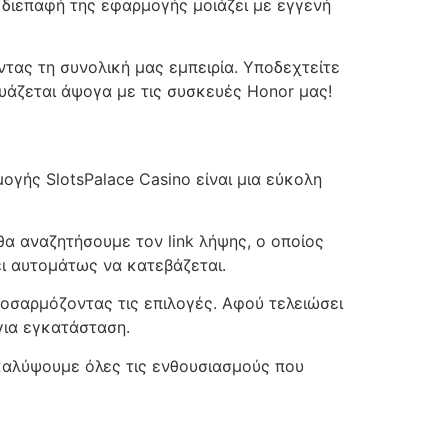
 διεπαφή της εφαρμογής μοιάζει με εγγενή
ντας τη συνολική μας εμπειρία. Υποδεχτείτε
δυάζεται άψογα με τις συσκευές Honor μας!
γής SlotsPalace Casino είναι μια εύκολη
θα αναζητήσουμε τον link λήψης, ο οποίος
ει αυτομάτως να κατεβάζεται.
οσαρμόζοντας τις επιλογές. Αφού τελειώσει
για εγκατάσταση.
καλύψουμε όλες τις ενθουσιασμούς που