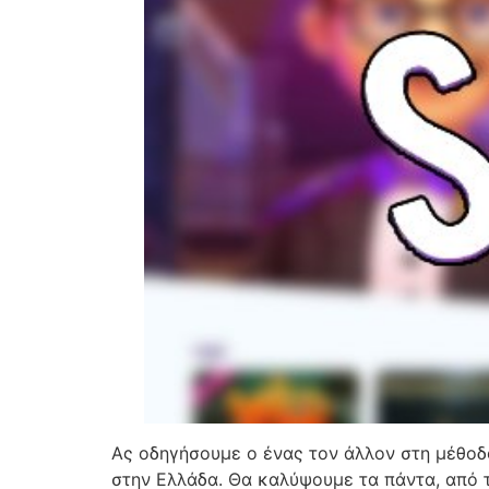
Ας οδηγήσουμε ο ένας τον άλλον στη μέθοδ
στην Ελλάδα. Θα καλύψουμε τα πάντα, από