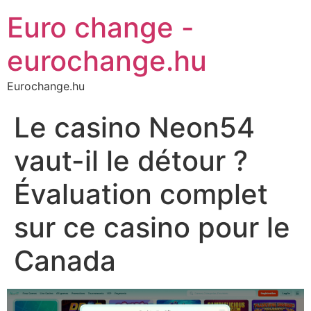
Euro change -
eurochange.hu
Eurochange.hu
Le casino Neon54
vaut-il le détour ?
Évaluation complet
sur ce casino pour le
Canada