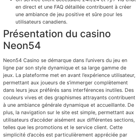
en direct et une FAQ détaillée contribuent à créer
une ambiance de jeu positive et sûre pour les
utilisateurs canadiens.
Présentation du casino
Neon54
Neon54 Casino se démarque dans l’univers du jeu en
ligne par son style dynamique et sa large gamme de
jeux. La plateforme met en avant l’expérience utilisateur,
permettant aux joueurs de s’immerger complètement
dans leurs jeux préférés sans interférences inutiles. Des
couleurs vives et des graphismes attrayants contribuent
à une ambiance générale dynamique et accueillante. De
plus, la navigation sur le site est simple, permettant aux
utilisateurs d’accéder aisément aux différentes sections,
telles que les promotions et le service client. Cette
simplicité d’accès est particulièrement appréciée par