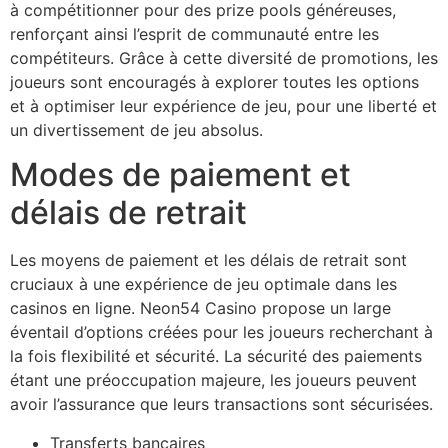
à compétitionner pour des prize pools généreuses,
renforçant ainsi l’esprit de communauté entre les
compétiteurs. Grâce à cette diversité de promotions, les
joueurs sont encouragés à explorer toutes les options
et à optimiser leur expérience de jeu, pour une liberté et
un divertissement de jeu absolus.
Modes de paiement et
délais de retrait
Les moyens de paiement et les délais de retrait sont
cruciaux à une expérience de jeu optimale dans les
casinos en ligne. Neon54 Casino propose un large
éventail d’options créées pour les joueurs recherchant à
la fois flexibilité et sécurité. La sécurité des paiements
étant une préoccupation majeure, les joueurs peuvent
avoir l’assurance que leurs transactions sont sécurisées.
Transferts bancaires