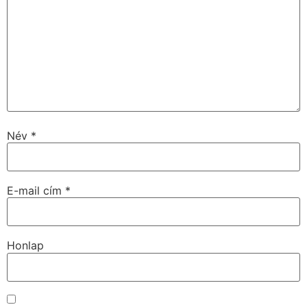
Név
*
E-mail cím
*
Honlap