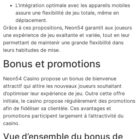
L’intégration optimale avec les appareils mobiles
assure une flexibilité de jeu totale, même en
déplacement.
Grâce à ces propositions, Neon54 garantit aux joueurs
une expérience de jeu exaltante et variée, tout en leur
permettant de maintenir une grande flexibilité dans
leurs habitudes de mise.
Bonus et promotions
Neon54 Casino propose un bonus de bienvenue
attractif qui attire les nouveaux joueurs souhaitant
d’optimiser leur expérience de jeu. Outre cette offre
initiale, le casino propose régulièrement des promotions
afin de fidéliser sa clientèle. Ces avantages et
promotions participent largement à l’attractivité du
casino.
Vue d’ensemble du bonus de