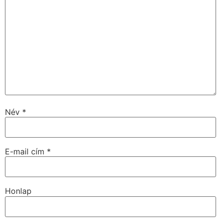
Név
*
E-mail cím
*
Honlap