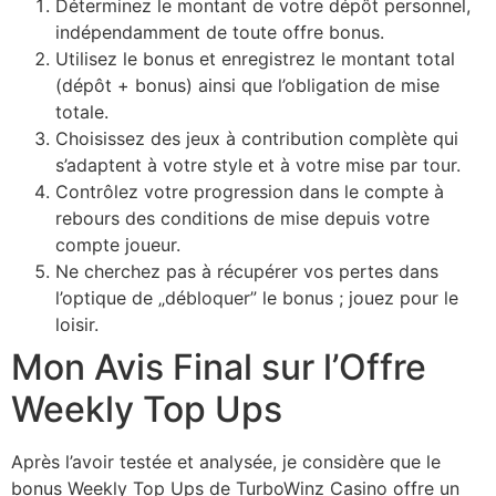
Déterminez le montant de votre dépôt personnel,
indépendamment de toute offre bonus.
Utilisez le bonus et enregistrez le montant total
(dépôt + bonus) ainsi que l’obligation de mise
totale.
Choisissez des jeux à contribution complète qui
s’adaptent à votre style et à votre mise par tour.
Contrôlez votre progression dans le compte à
rebours des conditions de mise depuis votre
compte joueur.
Ne cherchez pas à récupérer vos pertes dans
l’optique de „débloquer” le bonus ; jouez pour le
loisir.
Mon Avis Final sur l’Offre
Weekly Top Ups
Après l’avoir testée et analysée, je considère que le
bonus Weekly Top Ups de TurboWinz Casino offre un