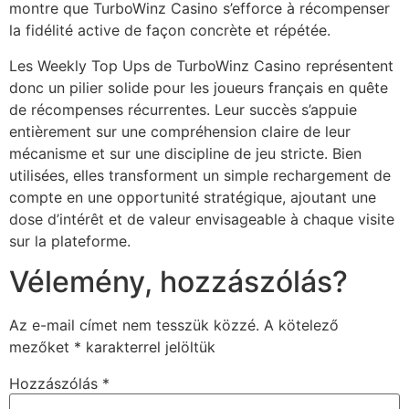
montre que TurboWinz Casino s’efforce à récompenser
la fidélité active de façon concrète et répétée.
Les Weekly Top Ups de TurboWinz Casino représentent
donc un pilier solide pour les joueurs français en quête
de récompenses récurrentes. Leur succès s’appuie
entièrement sur une compréhension claire de leur
mécanisme et sur une discipline de jeu stricte. Bien
utilisées, elles transforment un simple rechargement de
compte en une opportunité stratégique, ajoutant une
dose d’intérêt et de valeur envisageable à chaque visite
sur la plateforme.
Vélemény, hozzászólás?
Az e-mail címet nem tesszük közzé.
A kötelező
mezőket
*
karakterrel jelöltük
Hozzászólás
*