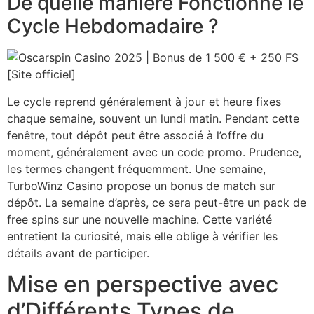
De quelle manière Fonctionne le
Cycle Hebdomadaire ?
Le cycle reprend généralement à jour et heure fixes
chaque semaine, souvent un lundi matin. Pendant cette
fenêtre, tout dépôt peut être associé à l’offre du
moment, généralement avec un code promo. Prudence,
les termes changent fréquemment. Une semaine,
TurboWinz Casino propose un bonus de match sur
dépôt. La semaine d’après, ce sera peut-être un pack de
free spins sur une nouvelle machine. Cette variété
entretient la curiosité, mais elle oblige à vérifier les
détails avant de participer.
Mise en perspective avec
d’Différents Types de