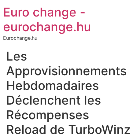
Euro change -
eurochange.hu
Eurochange.hu
Les
Approvisionnements
Hebdomadaires
Déclenchent les
Récompenses
Reload de TurboWinz