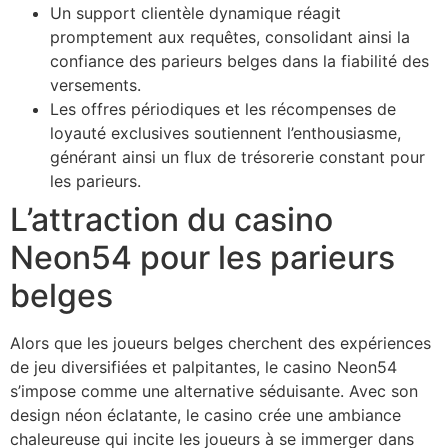
Un support clientèle dynamique réagit
promptement aux requêtes, consolidant ainsi la
confiance des parieurs belges dans la fiabilité des
versements.
Les offres périodiques et les récompenses de
loyauté exclusives soutiennent l’enthousiasme,
générant ainsi un flux de trésorerie constant pour
les parieurs.
L’attraction du casino
Neon54 pour les parieurs
belges
Alors que les joueurs belges cherchent des expériences
de jeu diversifiées et palpitantes, le casino Neon54
s’impose comme une alternative séduisante. Avec son
design néon éclatante, le casino crée une ambiance
chaleureuse qui incite les joueurs à se immerger dans