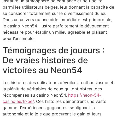
instaure un atmosphère de confiance et de fidélité
parmi les utilisateurs belges, leur donnant la capacité de
se consacrer totalement sur le divertissement du jeu.
Dans un univers où une aide immédiate est primordiale,
le casino Neon54 illustre parfaitement le dévouement
nécessaire pour établir un milieu agréable et plaisant
pour l’ensemble.
Témoignages de joueurs :
De vraies histoires de
victoires au Neon54
Les histoires des utilisateurs dévoilent l’enthousiasme et
la plénitude véritables de ceux qui ont obtenu des
récompenses au casino Neon54,
https://neon-54-
casino.eu/fr-be/
. Ces histoires démontrent une vaste
gamme d’expériences gagnantes, soulignant la
autonomie et la joie que procurent le gain et leurs