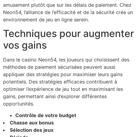
amusement plutôt que sur les délais de paiement. Chez
Neon54, l’alliance de l’efficacité et de la sécurité crée un
environnement de jeu en ligne serein.
Techniques pour augmenter
vos gains
Dans le casino Neon54, les joueurs qui choisissent des
méthodes de paiement sécurisées peuvent aussi
appliquer des stratégies pour maximiser leurs gains
potentiels. Des stratégies efficaces contribuent à
optimiser l’expérience de jeu tout en maximisant les
gains, permettant ainsi d’explorer différentes
opportunités.
Contrôle de votre budget
Chasse aux bonus
Sélection des jeux