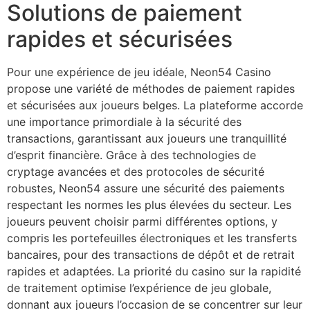
Solutions de paiement
rapides et sécurisées
Pour une expérience de jeu idéale, Neon54 Casino
propose une variété de méthodes de paiement rapides
et sécurisées aux joueurs belges. La plateforme accorde
une importance primordiale à la sécurité des
transactions, garantissant aux joueurs une tranquillité
d’esprit financière. Grâce à des technologies de
cryptage avancées et des protocoles de sécurité
robustes, Neon54 assure une sécurité des paiements
respectant les normes les plus élevées du secteur. Les
joueurs peuvent choisir parmi différentes options, y
compris les portefeuilles électroniques et les transferts
bancaires, pour des transactions de dépôt et de retrait
rapides et adaptées. La priorité du casino sur la rapidité
de traitement optimise l’expérience de jeu globale,
donnant aux joueurs l’occasion de se concentrer sur leur