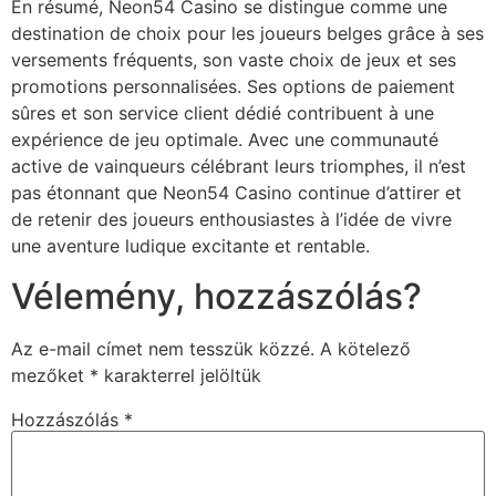
En résumé, Neon54 Casino se distingue comme une
destination de choix pour les joueurs belges grâce à ses
versements fréquents, son vaste choix de jeux et ses
promotions personnalisées. Ses options de paiement
sûres et son service client dédié contribuent à une
expérience de jeu optimale. Avec une communauté
active de vainqueurs célébrant leurs triomphes, il n’est
pas étonnant que Neon54 Casino continue d’attirer et
de retenir des joueurs enthousiastes à l’idée de vivre
une aventure ludique excitante et rentable.
Vélemény, hozzászólás?
Az e-mail címet nem tesszük közzé.
A kötelező
mezőket
*
karakterrel jelöltük
Hozzászólás
*