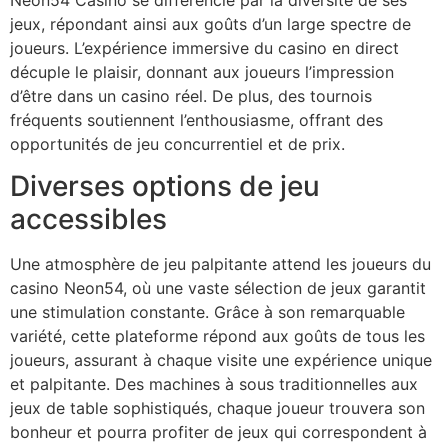
jeux, répondant ainsi aux goûts d’un large spectre de
joueurs. L’expérience immersive du casino en direct
décuple le plaisir, donnant aux joueurs l’impression
d’être dans un casino réel. De plus, des tournois
fréquents soutiennent l’enthousiasme, offrant des
opportunités de jeu concurrentiel et de prix.
Diverses options de jeu
accessibles
Une atmosphère de jeu palpitante attend les joueurs du
casino Neon54, où une vaste sélection de jeux garantit
une stimulation constante. Grâce à son remarquable
variété, cette plateforme répond aux goûts de tous les
joueurs, assurant à chaque visite une expérience unique
et palpitante. Des machines à sous traditionnelles aux
jeux de table sophistiqués, chaque joueur trouvera son
bonheur et pourra profiter de jeux qui correspondent à