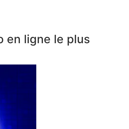
 en ligne le plus