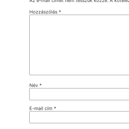
Az e-mail címet nem tesszük közzé.
A kötel
Hozzászólás
*
Név
*
E-mail cím
*