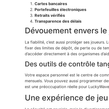
Cartes bancaires
Portefeuilles électroniques
Retraits vérifiés
Transparence des délais
Dévouement envers le 
La fiabilité, c’est aussi protéger ses joueur
fixer des limites de dépôt, de perte ou de t
d’accéder directement à des organismes d’ai
Des outils de contrôle tan
Votre espace personnel est le centre de comm
mensuels. Vous pouvez aussi programmer des a
est une préoccupation réelle pour LuckyWave
Une expérience de jeu