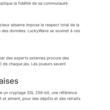
xplique la fidélité de sa communauté.
cieux sésame impose le respect total de la
tion des données. LuckyWave se soumet à ces
par des experts externes procure des
) de chaque jeu. Les joueurs savent
aises
ise un cryptage SSL 256-bit, une référence
t et aiment, pour des dépôts et des retraits