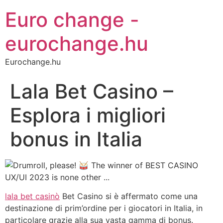
Euro change -
eurochange.hu
Eurochange.hu
Lala Bet Casino –
Esplora i migliori
bonus in Italia
lala bet casinò
Bet Casino si è affermato come una
destinazione di prim’ordine per i giocatori in Italia, in
particolare grazie alla sua vasta gamma di bonus.