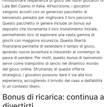
rivoluzionare l’esperienza di gioco dei nuovi giocatori di
Lala Bet Casino in Italia. All’iscrizione, i giocatori
vengono accolti con un generoso pacchetto di
benvenuto pensato per migliorare il loro percorso.
Questo pacchetto in genere include un bonus sul
deposito che incrementa il loro investimento iniziale,
permettendo loro di esplorare una vasta gamma di
giochi con maggiore sicurezza. Questa libertà
finanziaria permette di estendere il tempo di gioco,
aprendo nuove avventure e riducendo al contempo la
paura di perdere. Per molti, questo bonus di benvenuto
serve come trampolino di lancio nel dinamico mondo
del gioco online. Sfruttando di questa offerta
strategica, i giocatori possono dare il via alla loro
esperienza, accogliendo il brivido del caso e dell’abilità
in un contesto libero.
Bonus di ricarica: continua a
divertirti