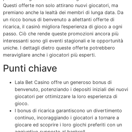
Questi offerte non solo attirano nuovi giocatori, ma
premiano anche la lealtà dei membri di lunga data. Da
un ricco bonus di benvenuto a allettanti offerte di
ricarica, il casinò migliora l’esperienza di gioco a ogni
passo. Ciò che rende queste promozioni ancora più
interessanti sono gli eventi stagionali e le opportunità
uniche. I dettagli dietro queste offerte potrebbero
meravigliare anche i giocatori più esperti.
Punti chiave
Lala Bet Casino offre un generoso bonus di
benvenuto, potenziando i depositi iniziali dei nuovi
giocatori per ottimizzare la loro esperienza di
gioco.
I bonus di ricarica garantiscono un divertimento
continuo, incoraggiando i giocatori a tornare a
giocare ed scoprire i loro giochi preferiti con un
aggiuntivo supporto al bankroll.