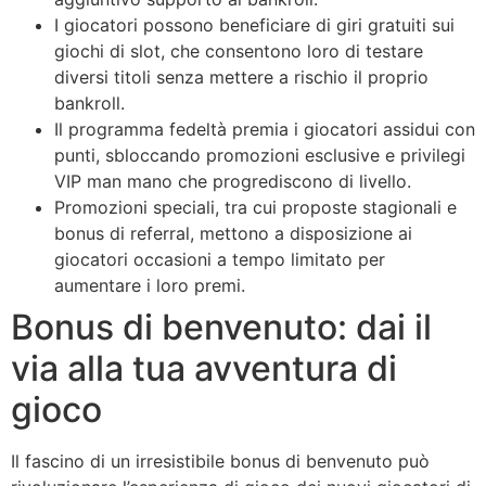
I giocatori possono beneficiare di giri gratuiti sui
giochi di slot, che consentono loro di testare
diversi titoli senza mettere a rischio il proprio
bankroll.
Il programma fedeltà premia i giocatori assidui con
punti, sbloccando promozioni esclusive e privilegi
VIP man mano che progrediscono di livello.
Promozioni speciali, tra cui proposte stagionali e
bonus di referral, mettono a disposizione ai
giocatori occasioni a tempo limitato per
aumentare i loro premi.
Bonus di benvenuto: dai il
via alla tua avventura di
gioco
Il fascino di un irresistibile bonus di benvenuto può