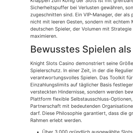
Knappen zum König der Slots ist mit greifbar
Sicherheitspuffer bei Verlusten gewähren, so
zugeschnitten sind. Ein VIP-Manager, der als p
nicht mit leeren Gesten, sondern mit echtem 
deutschen Spieler, der Volumen mit Strategie
maximieren.
Bewusstes Spielen als
Knight Slots Casino demonstriert seine Größ
Spielerschutz. In einer Zeit, in der die Reguli
verantwortungsvolles Spielen. Das Toolkit für
Einzahlungslimits auf täglicher Basis festle
versteckten Hindernisse, sondern werden bew
Plattform flexible Selbstausschluss-Optionen,
Partnerschaft mit bedeutenden Organisatione
darf. Diese Philosophie garantiert, dass die 
Rahmen erlebt werden.
Über 3.000 gründlich ausgewählte Slots