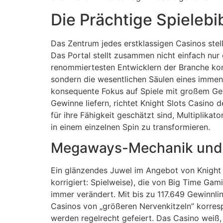
Die Prächtige Spielebi
Das Zentrum jedes erstklassigen Casinos stellt
Das Portal stellt zusammen nicht einfach nur
renommiertesten Entwicklern der Branche komm
sondern die wesentlichen Säulen eines immen
konsequente Fokus auf Spiele mit großem Gewin
Gewinne liefern, richtet Knight Slots Casino 
für ihre Fähigkeit geschätzt sind, Multiplik
in einem einzelnen Spin zu transformieren.
Megaways-Mechanik und 
Ein glänzendes Juwel im Angebot von Knight S
korrigiert: Spielweise), die von Big Time Gam
immer verändert. Mit bis zu 117.649 Gewinnlin
Casinos von „größeren Nervenkitzeln” korresp
werden regelrecht gefeiert. Das Casino weiß,