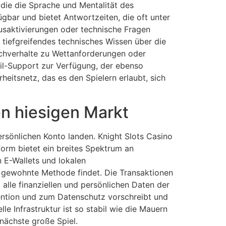
 die die Sprache und Mentalität des
ügbar und bietet Antwortzeiten, die oft unter
nusaktivierungen oder technische Fragen
n tiefgreifendes technisches Wissen über die
achverhalte zu Wettanforderungen oder
ail-Support zur Verfügung, der ebenso
heitsnetz, das es den Spielern erlaubt, sich
n hiesigen Markt
rsönlichen Konto landen. Knight Slots Casino
form bietet ein breites Spektrum an
E-Wallets und lokalen
e, gewohnte Methode findet. Die Transaktionen
lle finanziellen und persönlichen Daten der
vention und zum Datenschutz vorschreibt und
e Infrastruktur ist so stabil wie die Mauern
 nächste große Spiel.