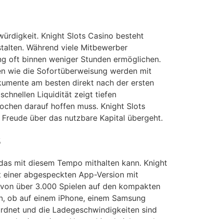
würdigkeit. Knight Slots Casino besteht
talten. Während viele Mitbewerber
ung oft binnen weniger Stunden ermöglichen.
oden wie die Sofortüberweisung werden mit
okumente am besten direkt nach der ersten
nellen Liquidität zeigt tiefen
ochen darauf hoffen muss. Knight Slots
e Freude über das nutzbare Kapital übergeht.
s
 das mit diesem Tempo mithalten kann. Knight
tt einer abgespeckten App-Version mit
m von über 3.000 Spielen auf den kompakten
von, ob auf einem iPhone, einem Samsung
ordnet und die Ladegeschwindigkeiten sind