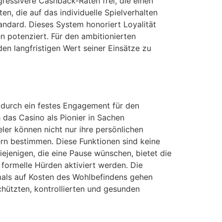
gressivere Cashback-Raten frei, die einen
, die auf das individuelle Spielverhalten
Standard. Dieses System honoriert Loyalität
n potenziert. Für den ambitionierten
en langfristigen Wert seiner Einsätze zu
 durch ein festes Engagement für den
ch das Casino als Pionier in Sachen
eler können nicht nur ihre persönlichen
ern bestimmen. Diese Funktionen sind keine
jenigen, die eine Pause wünschen, bietet die
 formelle Hürden aktiviert werden. Die
mals auf Kosten des Wohlbefindens gehen
chützten, kontrollierten und gesunden