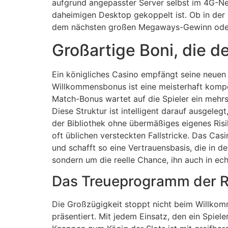
aufgrund angepasster Server selbst im 4G-Net
daheimigen Desktop gekoppelt ist. Ob in der
dem nächsten großen Megaways-Gewinn oder d
Großartige Boni, die d
Ein königliches Casino empfängt seine neuen U
Willkommensbonus ist eine meisterhaft kompon
Match-Bonus wartet auf die Spieler ein mehrst
Diese Struktur ist intelligent darauf ausgele
der Bibliothek ohne übermäßiges eigenes Risi
oft üblichen versteckten Fallstricke. Das Cas
und schafft so eine Vertrauensbasis, die in 
sondern um die reelle Chance, ihn auch in e
Das Treueprogramm der Ri
Die Großzügigkeit stoppt nicht beim Willkom
präsentiert. Mit jedem Einsatz, den ein Spiel