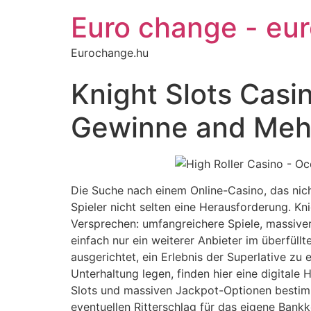
Euro change - eu
Eurochange.hu
Knight Slots Casi
Gewinne and Meh
Die Suche nach einem Online-Casino, das nicht
Spieler nicht selten eine Herausforderung. Kni
Versprechen: umfangreichere Spiele, massive
einfach nur ein weiterer Anbieter im überfüll
ausgerichtet, ein Erlebnis der Superlative zu 
Unterhaltung legen, finden hier eine digitale 
Slots und massiven Jackpot-Optionen bestimm
eventuellen Ritterschlag für das eigene Bankk