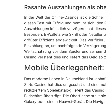
Rasante Auszahlungen als ober
In der Welt der Online-Casinos ist die Schnel
diesen Test mit Erfolg und bemüht sich, den
Auszahlungen künstlich verzögern, hat dieses
Besonders E-Wallets wie Skrill oder Neteller
größter Effizienz abgewickelt. Das Verifizi
Einzahlung an, um nachfolgende Verzögerunge
Wertschätzung vor dem Spieler und seinem Ge
Casino versteht dies und liefert das Geld so 
Mobile Überlegenheit: 
Das moderne Leben in Deutschland ist lebhaft
Slots Casino hat dies umgesetzt und eine mob
reduziertem Spielekatalog liefert das Casin
Bildschirm überträgt. Die Oberfläche stellt 
Galaxy oder einem Huawei-Gerät. Die Navigat