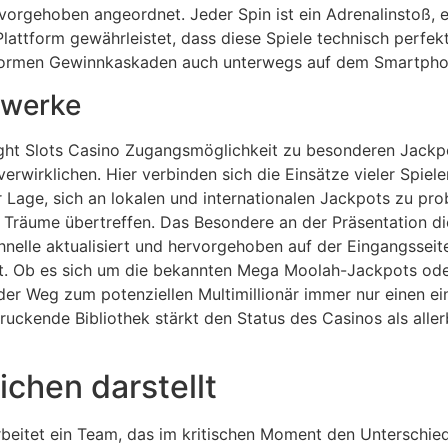
vorgehoben angeordnet. Jeder Spin ist ein Adrenalinstoß,
attform gewährleistet, dass diese Spiele technisch perfekt
 enormen Gewinnkaskaden auch unterwegs auf dem Smartphon
zwerke
night Slots Casino Zugangsmöglichkeit zu besonderen Jack
erwirklichen. Hier verbinden sich die Einsätze vieler Spiel
er Lage, sich an lokalen und internationalen Jackpots zu p
Träume übertreffen. Das Besondere an der Präsentation die
e aktualisiert und hervorgehoben auf der Eingangsseite pr
sst. Ob es sich um die bekannten Mega Moolah-Jackpots o
der Weg zum potenziellen Multimillionär immer nur einen ein
uckende Bibliothek stärkt den Status des Casinos als allerbe
ichen darstellt
rbeitet ein Team, das im kritischen Moment den Unterschi