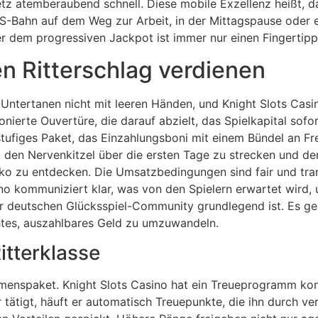
z atemberaubend schnell. Diese mobile Exzellenz heißt, da
 S-Bahn auf dem Weg zur Arbeit, in der Mittagspause oder 
em progressiven Jackpot ist immer nur einen Fingertipp
en Ritterschlag verdienen
ntertanen nicht mit leeren Händen, und Knight Slots Casino
ierte Ouvertüre, die darauf abzielt, das Spielkapital sofo
ufiges Paket, das Einzahlungsboni mit einem Bündel an Frei
gt, den Nervenkitzel über die ersten Tage zu strecken und de
ko zu entdecken. Die Umsatzbedingungen sind fair und tran
ino kommuniziert klar, was von den Spielern erwartet wird,
der deutschen Glücksspiel-Community grundlegend ist. Es ge
chtes, auszahlbares Geld zu umzuwandeln.
tterklasse
menspaket. Knight Slots Casino hat ein Treueprogramm konz
er tätigt, häuft er automatisch Treuepunkte, die ihn durch 