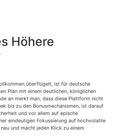
es Höhere
y
ollkommen überflügelt, ist für deutsche
 den Plan mit einem deutlichen, königlichen
de an merkt man, dass diese Plattform nicht
othek bis zu den Bonusmechanismen, ist darauf
icherheit und vor allem auf epische
einer eindeutigen Fokussierung auf hochvolatile
 neu und macht jeden Klick zu einem