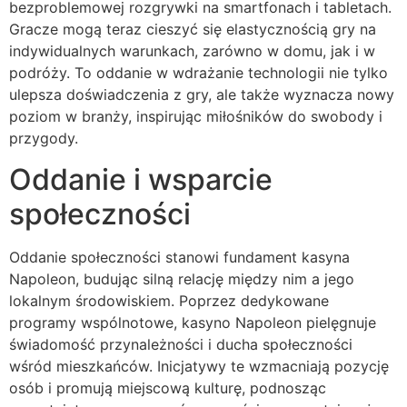
bezproblemowej rozgrywki na smartfonach i tabletach.
Gracze mogą teraz cieszyć się elastycznością gry na
indywidualnych warunkach, zarówno w domu, jak i w
podróży. To oddanie w wdrażanie technologii nie tylko
ulepsza doświadczenia z gry, ale także wyznacza nowy
poziom w branży, inspirując miłośników do swobody i
przygody.
Oddanie i wsparcie
społeczności
Oddanie społeczności stanowi fundament kasyna
Napoleon, budując silną relację między nim a jego
lokalnym środowiskiem. Poprzez dedykowane
programy wspólnotowe, kasyno Napoleon pielęgnuje
świadomość przynależności i ducha społeczności
wśród mieszkańców. Inicjatywy te wzmacniają pozycję
osób i promują miejscową kulturę, podnosząc