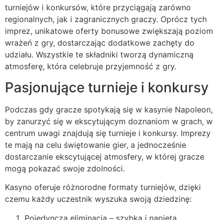
turniejów i konkursów, które przyciągają zarówno
regionalnych, jak i zagranicznych graczy. Oprócz tych
imprez, unikatowe oferty bonusowe zwiększają poziom
wrażeń z gry, dostarczając dodatkowe zachęty do
udziału. Wszystkie te składniki tworzą dynamiczną
atmosferę, która celebruje przyjemność z gry.
Pasjonujące turnieje i konkursy
Podczas gdy gracze spotykają się w kasynie Napoleon,
by zanurzyć się w ekscytującym doznaniom w grach, w
centrum uwagi znajdują się turnieje i konkursy. Imprezy
te mają na celu świętowanie gier, a jednocześnie
dostarczanie ekscytującej atmosfery, w której gracze
mogą pokazać swoje zdolności.
Kasyno oferuje różnorodne formaty turniejów, dzięki
czemu każdy uczestnik wyszuka swoją dziedzinę:
Pojedyncza eliminacja – szybka i napięta