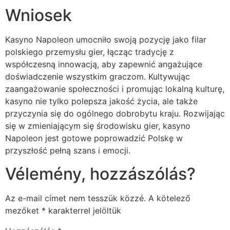
Wniosek
Kasyno Napoleon umocniło swoją pozycję jako filar
polskiego przemysłu gier, łącząc tradycję z
współczesną innowacją, aby zapewnić angażujące
doświadczenie wszystkim graczom. Kultywując
zaangażowanie społeczności i promując lokalną kulturę,
kasyno nie tylko polepsza jakość życia, ale także
przyczynia się do ogólnego dobrobytu kraju. Rozwijając
się w zmieniającym się środowisku gier, kasyno
Napoleon jest gotowe poprowadzić Polskę w
przyszłość pełną szans i emocji.
Vélemény, hozzászólás?
Az e-mail címet nem tesszük közzé.
A kötelező
mezőket
*
karakterrel jelöltük