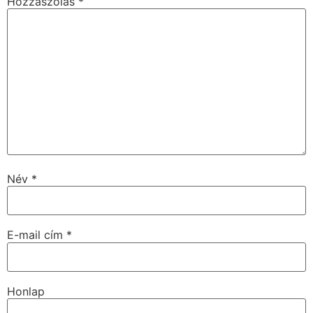
Hozzászólás
*
Név
*
E-mail cím
*
Honlap