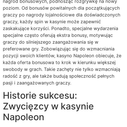
nagród bonusowych, podnosząc rozgrywkę na nowy
poziom. Od bonusów powitalnych dla początkujących
graczy po nagrody lojalnościowe dla doświadczonych
graczy, każdy spin w kasynie może zapewnić
zaskakujące korzyści. Ponadto, specjalne wydarzenia
specjalne często oferują ekstra bonusy, motywując
graczy do silniejszego zaangażowania się w
preferowane gry. Zobowiązując się do wzmacniania
pozycji swoich klientów, kasyno Napoleon obiecuje, że
każda oferta bonusowa to krok w kierunku większej
swobody w grach. Takie zachęty nie tylko wzmacniają
radość z gry, ale także budują społeczność pełnych
pasji i zaangażowanych graczy.
Historie sukcesu:
Zwycięzcy w kasynie
Napoleon