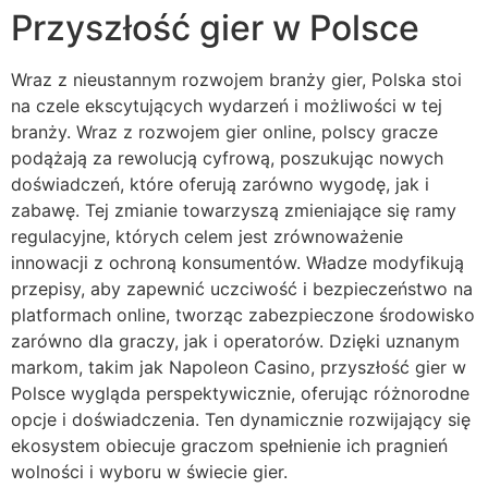
Przyszłość gier w Polsce
Wraz z nieustannym rozwojem branży gier, Polska stoi
na czele ekscytujących wydarzeń i możliwości w tej
branży. Wraz z rozwojem gier online, polscy gracze
podążają za rewolucją cyfrową, poszukując nowych
doświadczeń, które oferują zarówno wygodę, jak i
zabawę. Tej zmianie towarzyszą zmieniające się ramy
regulacyjne, których celem jest zrównoważenie
innowacji z ochroną konsumentów. Władze modyfikują
przepisy, aby zapewnić uczciwość i bezpieczeństwo na
platformach online, tworząc zabezpieczone środowisko
zarówno dla graczy, jak i operatorów. Dzięki uznanym
markom, takim jak Napoleon Casino, przyszłość gier w
Polsce wygląda perspektywicznie, oferując różnorodne
opcje i doświadczenia. Ten dynamicznie rozwijający się
ekosystem obiecuje graczom spełnienie ich pragnień
wolności i wyboru w świecie gier.