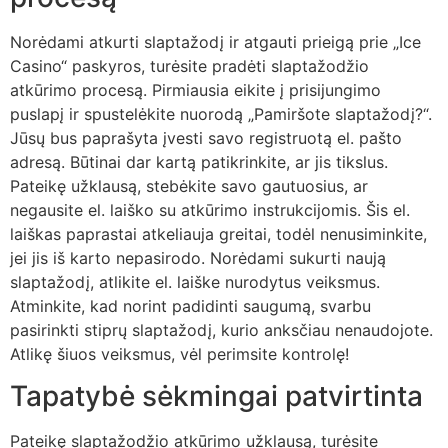
Norėdami atkurti slaptažodį ir atgauti prieigą prie „Ice
Casino“ paskyros, turėsite pradėti slaptažodžio
atkūrimo procesą. Pirmiausia eikite į prisijungimo
puslapį ir spustelėkite nuorodą „Pamiršote slaptažodį?“.
Jūsų bus paprašyta įvesti savo registruotą el. pašto
adresą. Būtinai dar kartą patikrinkite, ar jis tikslus.
Pateikę užklausą, stebėkite savo gautuosius, ar
negausite el. laiško su atkūrimo instrukcijomis. Šis el.
laiškas paprastai atkeliauja greitai, todėl nenusiminkite,
jei jis iš karto nepasirodo. Norėdami sukurti naują
slaptažodį, atlikite el. laiške nurodytus veiksmus.
Atminkite, kad norint padidinti saugumą, svarbu
pasirinkti stiprų slaptažodį, kurio anksčiau nenaudojote.
Atlikę šiuos veiksmus, vėl perimsite kontrolę!
Tapatybė sėkmingai patvirtinta
Pateikę slaptažodžio atkūrimo užklausą, turėsite