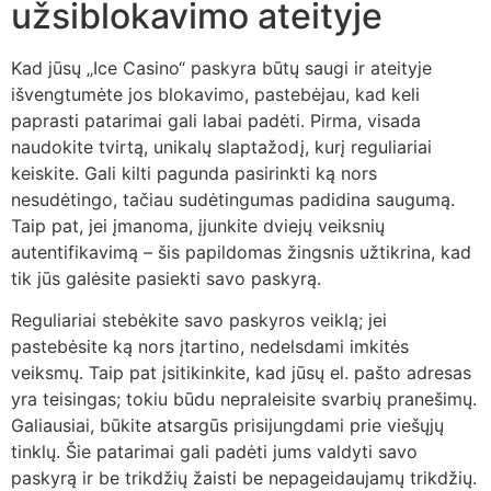
užsiblokavimo ateityje
Kad jūsų „Ice Casino“ paskyra būtų saugi ir ateityje
išvengtumėte jos blokavimo, pastebėjau, kad keli
paprasti patarimai gali labai padėti. Pirma, visada
naudokite tvirtą, unikalų slaptažodį, kurį reguliariai
keiskite. Gali kilti pagunda pasirinkti ką nors
nesudėtingo, tačiau sudėtingumas padidina saugumą.
Taip pat, jei įmanoma, įjunkite dviejų veiksnių
autentifikavimą – šis papildomas žingsnis užtikrina, kad
tik jūs galėsite pasiekti savo paskyrą.
Reguliariai stebėkite savo paskyros veiklą; jei
pastebėsite ką nors įtartino, nedelsdami imkitės
veiksmų. Taip pat įsitikinkite, kad jūsų el. pašto adresas
yra teisingas; tokiu būdu nepraleisite svarbių pranešimų.
Galiausiai, būkite atsargūs prisijungdami prie viešųjų
tinklų. Šie patarimai gali padėti jums valdyti savo
paskyrą ir be trikdžių žaisti be nepageidaujamų trikdžių.