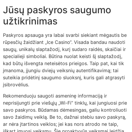
Jūsų paskyros saugumo
užtikrinimas
Paskyros apsauga yra labai svarbi siekiant mėgautis be
rūpesčių žaidžiant „Ice Casino“. Visada bandau naudoti
saugų, unikalų slaptažodį, kurį sudaro raidės, skaičiai ir
specialieji simboliai. Būtina nuolat keisti šį slaptažodį,
kad būtų išvengta neteisėtos prieigos. Taip pat, kai tik
įmanoma, įjungiu dviejų veiksnių autentifikavimą; tai
suteikia pridėtinį saugumo sluoksnį, kuris gali atgrasyti
įsibrovėlius.
Rekomenduoju saugoti asmeninę informaciją ir
neprisijungti prie viešųjų „Wi-Fi“ tinklų, kai jungiuosi prie
savo paskyros. Būdamas dėmesingas, galiu kontroliuoti
savo žaidimų veiklą. Be to, dažnai stebiu savo paskyrą,
ar nėra įtartinos veiklos; jei kas nors atrodo ne taip,
iškart imuosi veiksmų. Šie proaktyvūs veiksmai leidžia