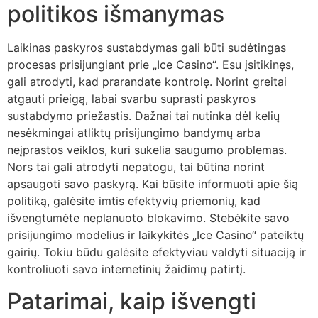
politikos išmanymas
Laikinas paskyros sustabdymas gali būti sudėtingas
procesas prisijungiant prie „Ice Casino“. Esu įsitikinęs,
gali atrodyti, kad prarandate kontrolę. Norint greitai
atgauti prieigą, labai svarbu suprasti paskyros
sustabdymo priežastis. Dažnai tai nutinka dėl kelių
nesėkmingai atliktų prisijungimo bandymų arba
neįprastos veiklos, kuri sukelia saugumo problemas.
Nors tai gali atrodyti nepatogu, tai būtina norint
apsaugoti savo paskyrą. Kai būsite informuoti apie šią
politiką, galėsite imtis efektyvių priemonių, kad
išvengtumėte neplanuoto blokavimo. Stebėkite savo
prisijungimo modelius ir laikykitės „Ice Casino“ pateiktų
gairių. Tokiu būdu galėsite efektyviau valdyti situaciją ir
kontroliuoti savo internetinių žaidimų patirtį.
Patarimai, kaip išvengti