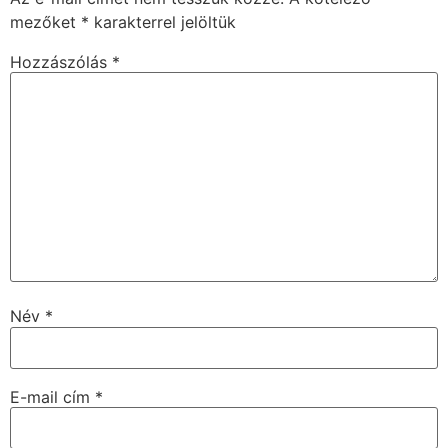
mezőket
*
karakterrel jelöltük
Hozzászólás
*
Név
*
E-mail cím
*