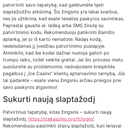
patvirtinti savo tapatybę, kad galėtumėte tęsti
slaptažodžio atkūrimą. Šis žingsnis yra labai svarbus,
nes jis užtikrina, kad esate teisėtas paskyros savininkas.
Paprastai gausite el. laišką arba SMS žinutę su
patvirtinimo kodu. Rekomenduoju patikrinti šlamšto
aplanką, jei jo iš karto nematote. Radęs kodą,
nedelsdamas jį įvedžiau patvirtinimo puslapyje.
Atminkite, kad šie kodai dažnai nustoja galioti po
trumpo laiko, todėl veikite greitai. Jei šio proceso metu
susidursite su problemomis, nedvejodami kreipkitės
pagalbos į „Ice Casino“ klientų aptarnavimo tarnybą. Jūs
tai padarėte – esate vienu žingsniu arčiau prieigos prie
savo paskyros atgavimo!
Sukurti naują slaptažodį
Patvirtinus tapatybę, kitas žingsnis – sukurti naują
slaptažodį,
https://icekaszino.org/lt/login/
.
Rekomenduoju pasirinkti stiprų slaptažodį, kurį lengvai