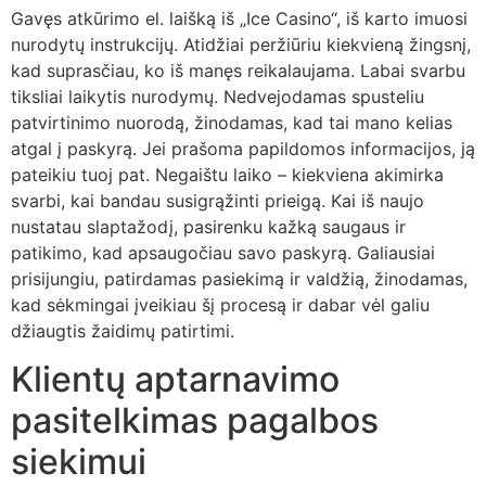
Gavęs atkūrimo el. laišką iš „Ice Casino“, iš karto imuosi
nurodytų instrukcijų. Atidžiai peržiūriu kiekvieną žingsnį,
kad suprasčiau, ko iš manęs reikalaujama. Labai svarbu
tiksliai laikytis nurodymų. Nedvejodamas spusteliu
patvirtinimo nuorodą, žinodamas, kad tai mano kelias
atgal į paskyrą. Jei prašoma papildomos informacijos, ją
pateikiu tuoj pat. Negaištu laiko – kiekviena akimirka
svarbi, kai bandau susigrąžinti prieigą. Kai iš naujo
nustatau slaptažodį, pasirenku kažką saugaus ir
patikimo, kad apsaugočiau savo paskyrą. Galiausiai
prisijungiu, patirdamas pasiekimą ir valdžią, žinodamas,
kad sėkmingai įveikiau šį procesą ir dabar vėl galiu
džiaugtis žaidimų patirtimi.
Klientų aptarnavimo
pasitelkimas pagalbos
siekimui