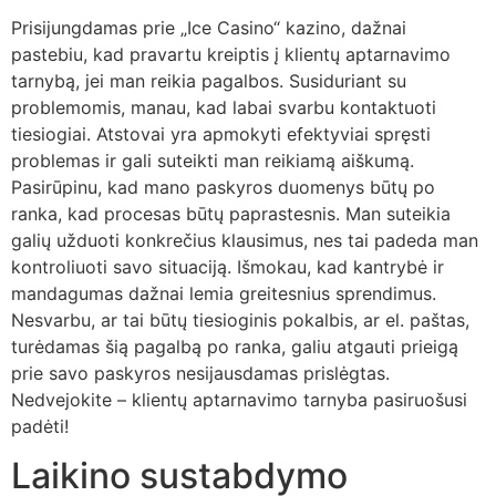
Prisijungdamas prie „Ice Casino“ kazino, dažnai
pastebiu, kad pravartu kreiptis į klientų aptarnavimo
tarnybą, jei man reikia pagalbos. Susiduriant su
problemomis, manau, kad labai svarbu kontaktuoti
tiesiogiai. Atstovai yra apmokyti efektyviai spręsti
problemas ir gali suteikti man reikiamą aiškumą.
Pasirūpinu, kad mano paskyros duomenys būtų po
ranka, kad procesas būtų paprastesnis. Man suteikia
galių užduoti konkrečius klausimus, nes tai padeda man
kontroliuoti savo situaciją. Išmokau, kad kantrybė ir
mandagumas dažnai lemia greitesnius sprendimus.
Nesvarbu, ar tai būtų tiesioginis pokalbis, ar el. paštas,
turėdamas šią pagalbą po ranka, galiu atgauti prieigą
prie savo paskyros nesijausdamas prislėgtas.
Nedvejokite – klientų aptarnavimo tarnyba pasiruošusi
padėti!
Laikino sustabdymo