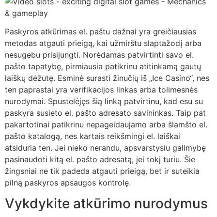
Paskyros atkūrimas el. paštu dažnai yra greičiausias
metodas atgauti prieigą, kai užmirštu slaptažodį arba
nesugebu prisijungti. Norėdamas patvirtinti savo el.
pašto tapatybę, pirmiausia patikrinu atitinkamą gautų
laiškų dėžutę. Esminė surasti žinučių iš „Ice Casino“, nes
ten paprastai yra verifikacijos linkas arba tolimesnės
nurodymai. Spustelėjęs šią linką patvirtinu, kad esu su
paskyra susieto el. pašto adresato savininkas. Taip pat
pakartotinai patikrinu nepageidaujamo arba šlamšto el.
pašto katalogą, nes kartais reikšmingi el. laiškai
atsiduria ten. Jei nieko nerandu, apsvarstysiu galimybę
pasinaudoti kitą el. pašto adresatą, jei tokį turiu. Šie
žingsniai ne tik padeda atgauti prieigą, bet ir suteikia
pilną paskyros apsaugos kontrolę.
Vykdykite atkūrimo nurodymus