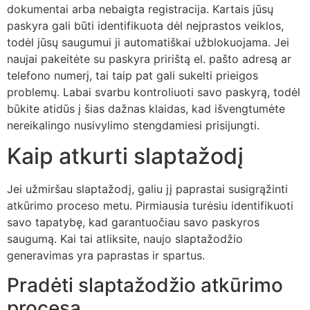
dokumentai arba nebaigta registracija. Kartais jūsų
paskyra gali būti identifikuota dėl neįprastos veiklos,
todėl jūsų saugumui ji automatiškai užblokuojama. Jei
naujai pakeitėte su paskyra pririštą el. pašto adresą ar
telefono numerį, tai taip pat gali sukelti prieigos
problemų. Labai svarbu kontroliuoti savo paskyrą, todėl
būkite atidūs į šias dažnas klaidas, kad išvengtumėte
nereikalingo nusivylimo stengdamiesi prisijungti.
Kaip atkurti slaptažodį
Jei užmiršau slaptažodį, galiu jį paprastai susigrąžinti
atkūrimo proceso metu. Pirmiausia turėsiu identifikuoti
savo tapatybę, kad garantuočiau savo paskyros
saugumą. Kai tai atliksite, naujo slaptažodžio
generavimas yra paprastas ir spartus.
Pradėti slaptažodžio atkūrimo
procesą