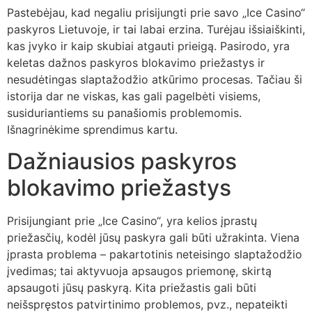
Pastebėjau, kad negaliu prisijungti prie savo „Ice Casino“
paskyros Lietuvoje, ir tai labai erzina. Turėjau išsiaiškinti,
kas įvyko ir kaip skubiai atgauti prieigą. Pasirodo, yra
keletas dažnos paskyros blokavimo priežastys ir
nesudėtingas slaptažodžio atkūrimo procesas. Tačiau ši
istorija dar ne viskas, kas gali pagelbėti visiems,
susiduriantiems su panašiomis problemomis.
Išnagrinėkime sprendimus kartu.
Dažniausios paskyros
blokavimo priežastys
Prisijungiant prie „Ice Casino“, yra kelios įprastų
priežasčių, kodėl jūsų paskyra gali būti užrakinta. Viena
įprasta problema – pakartotinis neteisingo slaptažodžio
įvedimas; tai aktyvuoja apsaugos priemonę, skirtą
apsaugoti jūsų paskyrą. Kita priežastis gali būti
neišspręstos patvirtinimo problemos, pvz., nepateikti