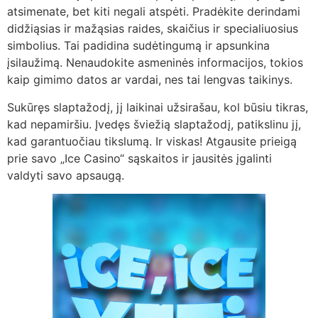
atsimenate, bet kiti negali atspėti. Pradėkite derindami
didžiąsias ir mažąsias raides, skaičius ir specialiuosius
simbolius. Tai padidina sudėtingumą ir apsunkina
įsilaužimą. Nenaudokite asmeninės informacijos, tokios
kaip gimimo datos ar vardai, nes tai lengvas taikinys.
Sukūręs slaptažodį, jį laikinai užsirašau, kol būsiu tikras,
kad nepamiršiu. Įvedęs šviežią slaptažodį, patikslinu jį,
kad garantuočiau tikslumą. Ir viskas! Atgausite prieigą
prie savo „Ice Casino“ sąskaitos ir jausitės įgalinti
valdyti savo apsaugą.