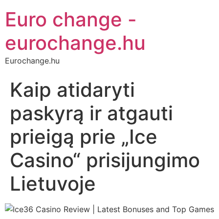
Euro change -
eurochange.hu
Eurochange.hu
Kaip atidaryti
paskyrą ir atgauti
prieigą prie „Ice
Casino“ prisijungimo
Lietuvoje