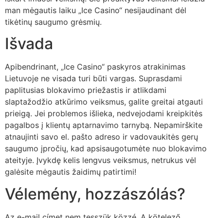
man mėgautis laiku „Ice Casino“ nesijaudinant dėl
tikėtinų saugumo grėsmių.
Išvada
Apibendrinant, „Ice Casino“ paskyros atrakinimas
Lietuvoje ne visada turi būti vargas. Suprasdami
paplitusias blokavimo priežastis ir atlikdami
slaptažodžio atkūrimo veiksmus, galite greitai atgauti
prieigą. Jei problemos išlieka, nedvejodami kreipkitės
pagalbos į klientų aptarnavimo tarnybą. Nepamirškite
atnaujinti savo el. pašto adreso ir vadovaukitės gerų
saugumo įpročių, kad apsisaugotumėte nuo blokavimo
ateityje. Įvykdę kelis lengvus veiksmus, netrukus vėl
galėsite mėgautis žaidimų patirtimi!
Vélemény, hozzászólás?
Az e-mail címet nem tesszük közzé.
A kötelező