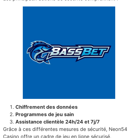
Chiffrement des données
Programmes de jeu sain
Assistance clientèle 24h/24 et 7j/7
Grâce à ces différentes mesures de sécurité, Neon54
Casino offre un cadre de jeu en ligne sécurisé,