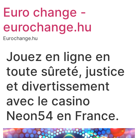
Euro change -
eurochange.hu
Eurochange.hu
Jouez en ligne en
toute sûreté, justice
et divertissement
avec le casino
Neon54 en France.