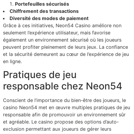
Portefeuilles sécurisés
Chiffrement des transactions
Diversité des modes de paiement
Grâce à ces initiatives, Neon54 Casino améliore non
seulement l’expérience utilisateur, mais favorise
également un environnement sécurisé où les joueurs
peuvent profiter pleinement de leurs jeux. La confiance
et la sécurité demeurent au cœur de l’expérience de jeu
en ligne.
Pratiques de jeu
responsable chez Neon54
Conscient de l’importance du bien-être des joueurs, le
casino Neon54 met en œuvre multiples pratiques de jeu
responsable afin de promouvoir un environnement sûr
et agréable. Le casino propose des options d’auto-
exclusion permettant aux joueurs de gérer leurs