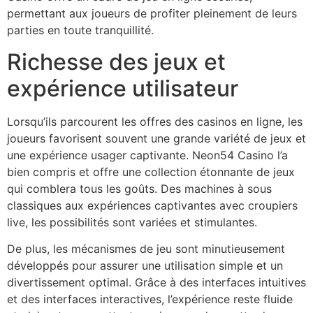
permettant aux joueurs de profiter pleinement de leurs
parties en toute tranquillité.
Richesse des jeux et
expérience utilisateur
Lorsqu’ils parcourent les offres des casinos en ligne, les
joueurs favorisent souvent une grande variété de jeux et
une expérience usager captivante. Neon54 Casino l’a
bien compris et offre une collection étonnante de jeux
qui comblera tous les goûts. Des machines à sous
classiques aux expériences captivantes avec croupiers
live, les possibilités sont variées et stimulantes.
De plus, les mécanismes de jeu sont minutieusement
développés pour assurer une utilisation simple et un
divertissement optimal. Grâce à des interfaces intuitives
et des interfaces interactives, l’expérience reste fluide