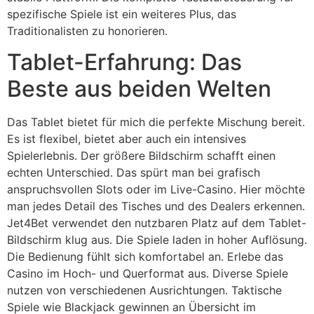
spezifische Spiele ist ein weiteres Plus, das
Traditionalisten zu honorieren.
Tablet-Erfahrung: Das
Beste aus beiden Welten
Das Tablet bietet für mich die perfekte Mischung bereit.
Es ist flexibel, bietet aber auch ein intensives
Spielerlebnis. Der größere Bildschirm schafft einen
echten Unterschied. Das spürt man bei grafisch
anspruchsvollen Slots oder im Live-Casino. Hier möchte
man jedes Detail des Tisches und des Dealers erkennen.
Jet4Bet verwendet den nutzbaren Platz auf dem Tablet-
Bildschirm klug aus. Die Spiele laden in hoher Auflösung.
Die Bedienung fühlt sich komfortabel an. Erlebe das
Casino im Hoch- und Querformat aus. Diverse Spiele
nutzen von verschiedenen Ausrichtungen. Taktische
Spiele wie Blackjack gewinnen an Übersicht im