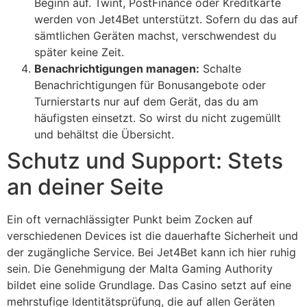
Beginn auf. Twint, PostFinance oder Kreditkarte
werden von Jet4Bet unterstützt. Sofern du das auf
sämtlichen Geräten machst, verschwendest du
später keine Zeit.
Benachrichtigungen managen:
Schalte
Benachrichtigungen für Bonusangebote oder
Turnierstarts nur auf dem Gerät, das du am
häufigsten einsetzt. So wirst du nicht zugemüllt
und behältst die Übersicht.
Schutz und Support: Stets
an deiner Seite
Ein oft vernachlässigter Punkt beim Zocken auf
verschiedenen Devices ist die dauerhafte Sicherheit und
der zugängliche Service. Bei Jet4Bet kann ich hier ruhig
sein. Die Genehmigung der Malta Gaming Authority
bildet eine solide Grundlage. Das Casino setzt auf eine
mehrstufige Identitätsprüfung, die auf allen Geräten