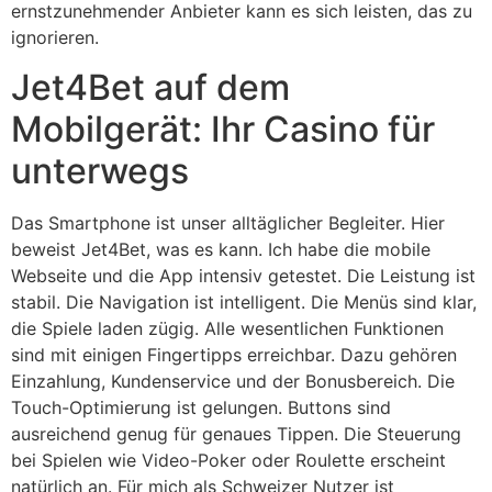
ernstzunehmender Anbieter kann es sich leisten, das zu
ignorieren.
Jet4Bet auf dem
Mobilgerät: Ihr Casino für
unterwegs
Das Smartphone ist unser alltäglicher Begleiter. Hier
beweist Jet4Bet, was es kann. Ich habe die mobile
Webseite und die App intensiv getestet. Die Leistung ist
stabil. Die Navigation ist intelligent. Die Menüs sind klar,
die Spiele laden zügig. Alle wesentlichen Funktionen
sind mit einigen Fingertipps erreichbar. Dazu gehören
Einzahlung, Kundenservice und der Bonusbereich. Die
Touch-Optimierung ist gelungen. Buttons sind
ausreichend genug für genaues Tippen. Die Steuerung
bei Spielen wie Video-Poker oder Roulette erscheint
natürlich an. Für mich als Schweizer Nutzer ist