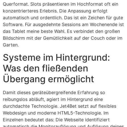
Querformat. Slots präsentieren im Hochformat oft ein
konzentrierteres Erlebnis. Die Anpassung erfolgt
automatisch und ordentlich. Das ist ein Zeichen für gute
Software. Für ausgedehnte Sessions am Wochenende ist
das Tablet meine beste Wahl. Es verbindet den großen
Bildschirm mit der Gemütlichkeit auf der Couch oder im
Garten.
Systeme im Hintergrund:
Was den fließenden
Übergang ermöglicht
Damit dieses geräteübergreifende Erfahrung so
reibungslos abläuft, agiert im Hintergrund eine
durchdachte Technologie. Jet4Bet setzt auf flexibles
Webdesign und moderne HTML5-Technologie. Im
Einzelnen bedeutet das: Die Webseite identifiziert
automatisch die Monitorauflösung und Auflösung deines