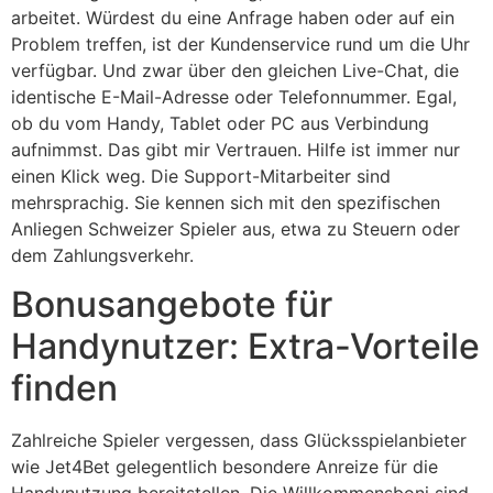
arbeitet. Würdest du eine Anfrage haben oder auf ein
Problem treffen, ist der Kundenservice rund um die Uhr
verfügbar. Und zwar über den gleichen Live-Chat, die
identische E-Mail-Adresse oder Telefonnummer. Egal,
ob du vom Handy, Tablet oder PC aus Verbindung
aufnimmst. Das gibt mir Vertrauen. Hilfe ist immer nur
einen Klick weg. Die Support-Mitarbeiter sind
mehrsprachig. Sie kennen sich mit den spezifischen
Anliegen Schweizer Spieler aus, etwa zu Steuern oder
dem Zahlungsverkehr.
Bonusangebote für
Handynutzer: Extra-Vorteile
finden
Zahlreiche Spieler vergessen, dass Glücksspielanbieter
wie Jet4Bet gelegentlich besondere Anreize für die
Handynutzung bereitstellen. Die Willkommensboni sind