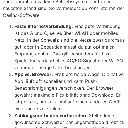
auch darauf, dass deine Betriebssysteme auf dem
neuesten Stand sind. So vermeidest du Konflikte mit der
Casino-Software.
Feste Internetverbindung:
Eine gute Verbindung
ist das A und O, sei es über WLAN oder mobiles
Netz. In der Schweiz sind die Netze zwar durchaus
gut, aber in Gebäuden musst du auf optimalen
Empfang achten. Das gilt besonders für Live-
Spiele. Ein verlässliches 4G/5G-Signal oder WLAN
vermeidet lästige Unterbrechungen.
App vs. Browser:
Probiere beide Wege. Die native
App läuft oft schneller und kann Push-
Benachrichtigungen verschicken. Der Browser
gewährt maximale Flexibilität ohne Download. Er
ist perfekt, um kurz mal auf einem anderen Gerät
eine Runde zu zocken.
Zahlungsmethoden vorbereiten:
Stelle deine
gewünschte Schweizer Zahlungsmethode direkt zu