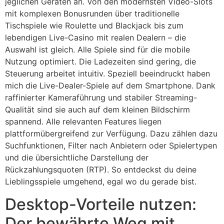
jeglichen Geräten an. Von den modernsten Video-Slots
mit komplexen Bonusrunden über traditionelle
Tischspiele wie Roulette und Blackjack bis zum
lebendigen Live-Casino mit realen Dealern – die
Auswahl ist gleich. Alle Spiele sind für die mobile
Nutzung optimiert. Die Ladezeiten sind gering, die
Steuerung arbeitet intuitiv. Speziell beeindruckt haben
mich die Live-Dealer-Spiele auf dem Smartphone. Dank
raffinierter Kameraführung und stabiler Streaming-
Qualität sind sie auch auf dem kleinen Bildschirm
spannend. Alle relevanten Features liegen
plattformübergreifend zur Verfügung. Dazu zählen dazu
Suchfunktionen, Filter nach Anbietern oder Spielertypen
und die übersichtliche Darstellung der
Rückzahlungsquoten (RTP). So entdeckst du deine
Lieblingsspiele umgehend, egal wo du gerade bist.
Desktop-Vorteile nutzen:
Der bewährte Weg mit