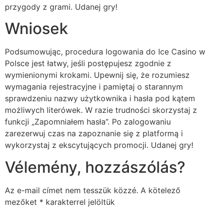
przygody z grami. Udanej gry!
Wniosek
Podsumowując, procedura logowania do Ice Casino w
Polsce jest łatwy, jeśli postępujesz zgodnie z
wymienionymi krokami. Upewnij się, że rozumiesz
wymagania rejestracyjne i pamiętaj o starannym
sprawdzeniu nazwy użytkownika i hasła pod kątem
możliwych literówek. W razie trudności skorzystaj z
funkcji „Zapomniałem hasła”. Po zalogowaniu
zarezerwuj czas na zapoznanie się z platformą i
wykorzystaj z ekscytujących promocji. Udanej gry!
Vélemény, hozzászólás?
Az e-mail címet nem tesszük közzé.
A kötelező
mezőket
*
karakterrel jelöltük