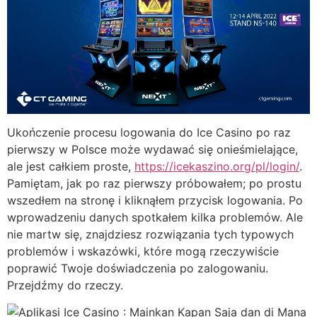
Ukończenie procesu logowania do Ice Casino po raz
pierwszy w Polsce może wydawać się onieśmielające,
ale jest całkiem proste,
https://icekaszino.org/pl/login/
.
Pamiętam, jak po raz pierwszy próbowałem; po prostu
wszedłem na stronę i kliknąłem przycisk logowania. Po
wprowadzeniu danych spotkałem kilka problemów. Ale
nie martw się, znajdziesz rozwiązania tych typowych
problemów i wskazówki, które mogą rzeczywiście
poprawić Twoje doświadczenia po zalogowaniu.
Przejdźmy do rzeczy.