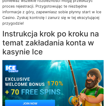
ponieważ wszelkie rozbieżności mogą przedłużyć
proces rejestracji. Przygotowując te niezbędne
informacje z góry, zapewniasz sobie płynny start w Ice
Casino. Zyskaj kontrolę i zanurz się w tej ekscytującej
przygodzie!
Instrukcja krok po kroku na
temat zakładania konta w
kasynie Ice