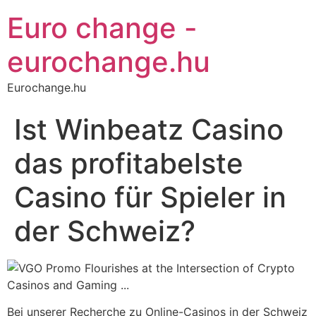
Euro change -
eurochange.hu
Eurochange.hu
Ist Winbeatz Casino
das profitabelste
Casino für Spieler in
der Schweiz?
Bei unserer Recherche zu Online-Casinos in der Schweiz