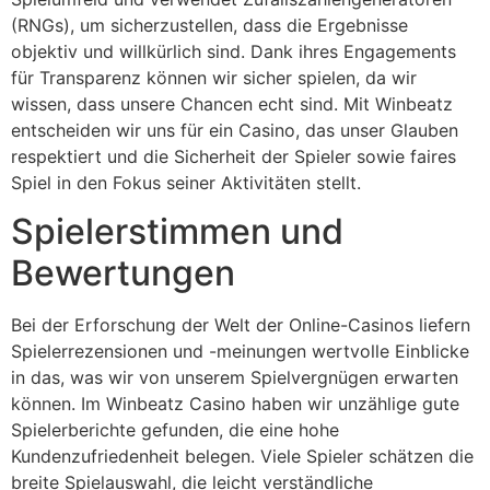
(RNGs), um sicherzustellen, dass die Ergebnisse
objektiv und willkürlich sind. Dank ihres Engagements
für Transparenz können wir sicher spielen, da wir
wissen, dass unsere Chancen echt sind. Mit Winbeatz
entscheiden wir uns für ein Casino, das unser Glauben
respektiert und die Sicherheit der Spieler sowie faires
Spiel in den Fokus seiner Aktivitäten stellt.
Spielerstimmen und
Bewertungen
Bei der Erforschung der Welt der Online-Casinos liefern
Spielerrezensionen und -meinungen wertvolle Einblicke
in das, was wir von unserem Spielvergnügen erwarten
können. Im Winbeatz Casino haben wir unzählige gute
Spielerberichte gefunden, die eine hohe
Kundenzufriedenheit belegen. Viele Spieler schätzen die
breite Spielauswahl, die leicht verständliche