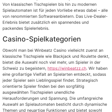
Von klassischen Tischspielen bis hin zu modernen
Spielautomaten ist für jeden Vorliebe etwas dabei – alle
von renommierten Softwareanbietern. Das Live-Dealer-
Erlebnis bietet zusätzlich ein spannendes und
packendes Spielerlebnis.
Casino-Spielkategorien
Obwohl man bei Winbeatz Casino vielleicht zuerst an
klassische Tischspiele wie Blackjack und Roulette denkt,
bietet die Auswahl noch viel mehr, um Spieler in der
Schweiz zu begeistern,
https://winbeatzz.ch
. Wir haben
eine großartige Vielfalt an Spielarten entdeckt, sodass
jeder Spieler sein Lieblingsspiel findet. Strategisch
orientierte Spieler finden bei den sorgfältig
ausgewählten Tischspielen unendliche
Herausforderungen und Spannung. Die umfangreiche
Auswahl an Spielautomaten besticht durch dynamische
Themen und neuartige Funktionen und bietet sowohl