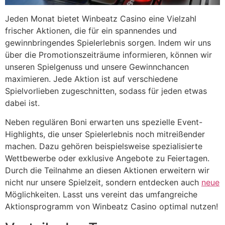
Jeden Monat bietet Winbeatz Casino eine Vielzahl
frischer Aktionen, die für ein spannendes und
gewinnbringendes Spielerlebnis sorgen. Indem wir uns
über die Promotionszeiträume informieren, können wir
unseren Spielgenuss und unsere Gewinnchancen
maximieren. Jede Aktion ist auf verschiedene
Spielvorlieben zugeschnitten, sodass für jeden etwas
dabei ist.
Neben regulären Boni erwarten uns spezielle Event-
Highlights, die unser Spielerlebnis noch mitreißender
machen. Dazu gehören beispielsweise spezialisierte
Wettbewerbe oder exklusive Angebote zu Feiertagen.
Durch die Teilnahme an diesen Aktionen erweitern wir
nicht nur unsere Spielzeit, sondern entdecken auch
neue
Möglichkeiten. Lasst uns vereint das umfangreiche
Aktionsprogramm von Winbeatz Casino optimal nutzen!