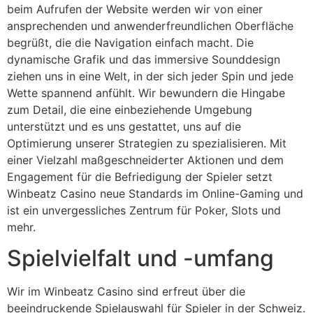
beim Aufrufen der Website werden wir von einer
ansprechenden und anwenderfreundlichen Oberfläche
begrüßt, die die Navigation einfach macht. Die
dynamische Grafik und das immersive Sounddesign
ziehen uns in eine Welt, in der sich jeder Spin und jede
Wette spannend anfühlt. Wir bewundern die Hingabe
zum Detail, die eine einbeziehende Umgebung
unterstützt und es uns gestattet, uns auf die
Optimierung unserer Strategien zu spezialisieren. Mit
einer Vielzahl maßgeschneiderter Aktionen und dem
Engagement für die Befriedigung der Spieler setzt
Winbeatz Casino neue Standards im Online-Gaming und
ist ein unvergessliches Zentrum für Poker, Slots und
mehr.
Spielvielfalt und -umfang
Wir im Winbeatz Casino sind erfreut über die
beeindruckende Spielauswahl für Spieler in der Schweiz.