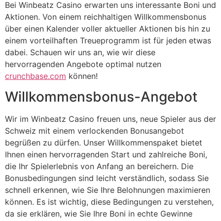
Bei Winbeatz Casino erwarten uns interessante Boni und
Aktionen. Von einem reichhaltigen Willkommensbonus
über einen Kalender voller aktueller Aktionen bis hin zu
einem vorteilhaften Treueprogramm ist für jeden etwas
dabei. Schauen wir uns an, wie wir diese
hervorragenden Angebote optimal nutzen
crunchbase.com
können!
Willkommensbonus-Angebot
Wir im Winbeatz Casino freuen uns, neue Spieler aus der
Schweiz mit einem verlockenden Bonusangebot
begrüßen zu dürfen. Unser Willkommenspaket bietet
Ihnen einen hervorragenden Start und zahlreiche Boni,
die Ihr Spielerlebnis von Anfang an bereichern. Die
Bonusbedingungen sind leicht verständlich, sodass Sie
schnell erkennen, wie Sie Ihre Belohnungen maximieren
können. Es ist wichtig, diese Bedingungen zu verstehen,
da sie erklären, wie Sie Ihre Boni in echte Gewinne