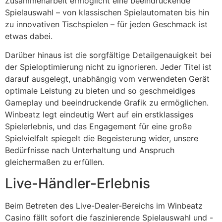
Zusammenarbeit ermöglicht eine beeindruckende
Spielauswahl – von klassischen Spielautomaten bis hin
zu innovativen Tischspielen – für jeden Geschmack ist
etwas dabei.
Darüber hinaus ist die sorgfältige Detailgenauigkeit bei
der Spieloptimierung nicht zu ignorieren. Jeder Titel ist
darauf ausgelegt, unabhängig vom verwendeten Gerät
optimale Leistung zu bieten und so geschmeidiges
Gameplay und beeindruckende Grafik zu ermöglichen.
Winbeatz legt eindeutig Wert auf ein erstklassiges
Spielerlebnis, und das Engagement für eine große
Spielvielfalt spiegelt die Begeisterung wider, unsere
Bedürfnisse nach Unterhaltung und Anspruch
gleichermaßen zu erfüllen.
Live-Händler-Erlebnis
Beim Betreten des Live-Dealer-Bereichs im Winbeatz
Casino fällt sofort die faszinierende Spielauswahl und -