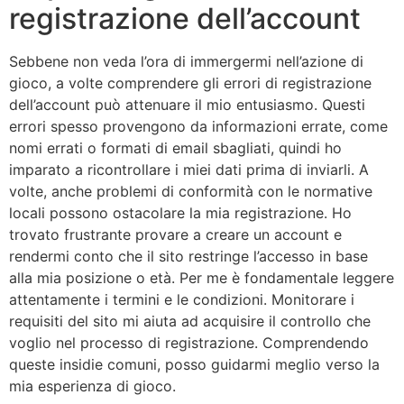
registrazione dell’account
Sebbene non veda l’ora di immergermi nell’azione di
gioco, a volte comprendere gli errori di registrazione
dell’account può attenuare il mio entusiasmo. Questi
errori spesso provengono da informazioni errate, come
nomi errati o formati di email sbagliati, quindi ho
imparato a ricontrollare i miei dati prima di inviarli. A
volte, anche problemi di conformità con le normative
locali possono ostacolare la mia registrazione. Ho
trovato frustrante provare a creare un account e
rendermi conto che il sito restringe l’accesso in base
alla mia posizione o età. Per me è fondamentale leggere
attentamente i termini e le condizioni. Monitorare i
requisiti del sito mi aiuta ad acquisire il controllo che
voglio nel processo di registrazione. Comprendendo
queste insidie comuni, posso guidarmi meglio verso la
mia esperienza di gioco.