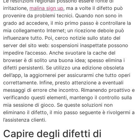
Le restrizioni regionali possono essere fonte di
irritazione,
malina sign up
, ma a volte il difetto può
provenire da problemi tecnici. Quando non sono in
grado ad accedere, il mio primo passo è controllare la
mia collegamento Internet; un ricezione debole può
influenzare tutto. Poi, cerco notizie sullo stato del
server del sito web: sospensioni inaspettate possono
impedire l’accesso. Anche svuotare la cache del
browser è di solito una buona idea; spesso elimina i
difetti persistenti. Se utilizzo una edizione obsoleta
dell’app, la aggiornerei per assicurarmi che tutto operi
correttamente. Infine, presto attenzione a eventuali
messaggi di errore che incontro. Rimanendo proattivo e
verificando questi elementi, mantengo il controllo sulla
mia sessione di gioco. Se queste soluzioni non
eliminano il difetto, il mio passo seguente è rivolgermi a
l’assistenza clienti.
Capire degli difetti di