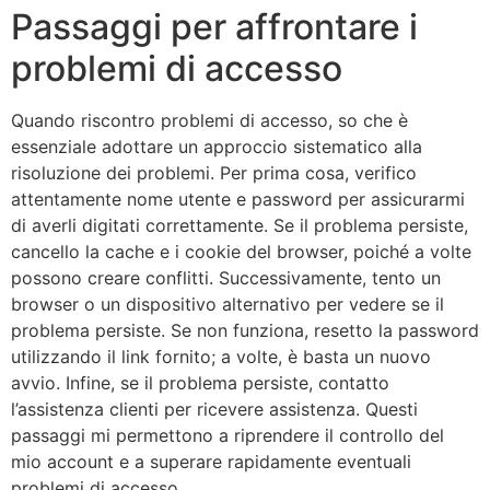
Passaggi per affrontare i
problemi di accesso
Quando riscontro problemi di accesso, so che è
essenziale adottare un approccio sistematico alla
risoluzione dei problemi. Per prima cosa, verifico
attentamente nome utente e password per assicurarmi
di averli digitati correttamente. Se il problema persiste,
cancello la cache e i cookie del browser, poiché a volte
possono creare conflitti. Successivamente, tento un
browser o un dispositivo alternativo per vedere se il
problema persiste. Se non funziona, resetto la password
utilizzando il link fornito; a volte, è basta un nuovo
avvio. Infine, se il problema persiste, contatto
l’assistenza clienti per ricevere assistenza. Questi
passaggi mi permettono a riprendere il controllo del
mio account e a superare rapidamente eventuali
problemi di accesso.