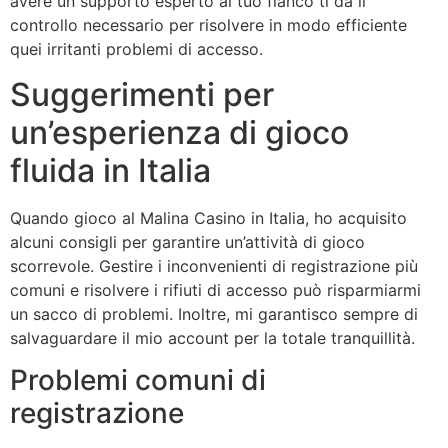
avere un supporto esperto al tuo fianco ti dà il
controllo necessario per risolvere in modo efficiente
quei irritanti problemi di accesso.
Suggerimenti per
un’esperienza di gioco
fluida in Italia
Quando gioco al Malina Casino in Italia, ho acquisito
alcuni consigli per garantire un’attività di gioco
scorrevole. Gestire i inconvenienti di registrazione più
comuni e risolvere i rifiuti di accesso può risparmiarmi
un sacco di problemi. Inoltre, mi garantisco sempre di
salvaguardare il mio account per la totale tranquillità.
Problemi comuni di
registrazione