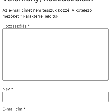
Az e-mail címet nem tesszük közzé.
A kötelező
mezőket
*
karakterrel jelöltük
Hozzászólás
*
Név
*
E-mail cím
*