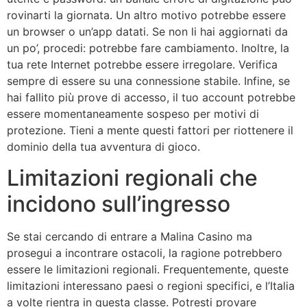
rovinarti la giornata. Un altro motivo potrebbe essere
un browser o un’app datati. Se non li hai aggiornati da
un po’, procedi: potrebbe fare cambiamento. Inoltre, la
tua rete Internet potrebbe essere irregolare. Verifica
sempre di essere su una connessione stabile. Infine, se
hai fallito più prove di accesso, il tuo account potrebbe
essere momentaneamente sospeso per motivi di
protezione. Tieni a mente questi fattori per riottenere il
dominio della tua avventura di gioco.
Limitazioni regionali che
incidono sull’ingresso
Se stai cercando di entrare a Malina Casino ma
prosegui a incontrare ostacoli, la ragione potrebbero
essere le limitazioni regionali. Frequentemente, queste
limitazioni interessano paesi o regioni specifici, e l’Italia
a volte rientra in questa classe. Potresti provare