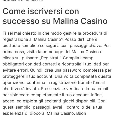
Come iscriversi con
successo su Malina Casino
Ti sei mai chiesto in che modo gestire la procedura di
registrazione al Malina Casino? Posso dirti che è
piuttosto semplice se segui alcuni passaggi chiave. Per
prima cosa, visita la homepage del Malina Casino e
clicca sul pulsante „Registrati”. Compila i campi
obbligatori con dati corretti e ricontrolla i tuoi dati per
evitare errori. Quindi, crea una password complessa per
proteggere il tuo account. Una volta completata questa
operazione, conferma la registrazione tramite l’email
che ti verrà inviata. È essenziale verificare la tua email
per sbloccare completamente il tuo account. Infine,
accedi ed esplora gli eccitanti giochi disponibili. Con
questi semplici passaggi, avrai il controllo della tua
esperienza di gioco al Malina Casino. Buon