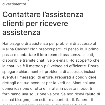
divertimento!
Contattare l’assistenza
clienti per ricevere
assistenza
Hai bisogno di assistenza per problemi di accesso al
Malina Casino? Non preoccuparti, ci penso io. Il primo
passo è contattare il loro team di assistenza clienti,
disponibile tramite chat live o e-mail. Ho scoperto che
la chat live è il metodo più veloce ed efficiente. Dovrai
spiegare chiaramente il problema di accesso, inclusi
eventuali messaggi di errore. Preparati a condividere i
dettagli del tuo account per la verifica. Mantieni una
comunicazione diretta e mirata: in questo modo, ti
forniranno una soluzione veloce. Se non ricevi l’aiuto di
cui hai bisogno, non esitare a contattarli. Sapere di