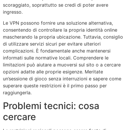
scoraggiato, soprattutto se credi di poter avere
ingresso.
Le VPN possono fornire una soluzione alternativa,
consentendo di controllare la propria identità online
mascherando la propria ubicazione. Tuttavia, consiglio
di utilizzare servizi sicuri per evitare ulteriori
complicazioni. È fondamentale anche mantenersi
informati sulle normative locali. Comprendere le
limitazioni può aiutare a muoversi sul sito o a cercare
opzioni adatte alle proprie esigenze. Meritate
un’sessione di gioco senza interruzioni e sapere come
superare queste restrizioni è il primo passo per
raggiungerla.
Problemi tecnici: cosa
cercare