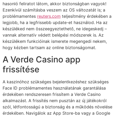
hasonló feliratot látom, akkor biztonságban vagyok!
Ezenkívül számításba veszem az OS változatát is; a
problémamentes
reuters.com
teljesítmény érdekében a
legjobb, ha a legfrissebb update-et használod. Ha az
készüléked nem összeegyeztethető, ne idegeskedj –
vannak alternatív védett belépési módszerek is. Az
készülékem funkcióinak ismerete megengedi nekem,
hogy kézben tartsam az online biztonságomat.
A Verde Casino app
frissítése
A kaszinóhoz szükséges bejelentkezéshez szükséges
Face ID problémamentes használatának garantálása
érdekében rendszeresen frissítem a Verde Casino
alkalmazást. A frissítés nem pusztán az új játékokról
szól, létfontosságú a biztonság és a működés növelése
érdekében. Navigálok az App Store-ba vagy a Google