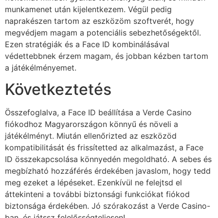
munkamenet után kijelentkezem. Végül pedig
naprakészen tartom az eszközöm szoftverét, hogy
megvédjem magam a potenciális sebezhetőségektől.
Ezen stratégiák és a Face ID kombinálásával
védettebbnek érzem magam, és jobban kézben tartom
a játékélményemet.
Következtetés
Összefoglalva, a Face ID beállítása a Verde Casino
fiókodhoz Magyarországon könnyű és növeli a
játékélményt. Miután ellenőrizted az eszközöd
kompatibilitását és frissítetted az alkalmazást, a Face
ID összekapcsolása könnyedén megoldható. A sebes és
megbízható hozzáférés érdekében javaslom, hogy tedd
meg ezeket a lépéseket. Ezenkívül ne felejtsd el
áttekinteni a további biztonsági funkciókat fiókod
biztonsága érdekében. Jó szórakozást a Verde Casino-
ban, és játssz felelősségteljesen!