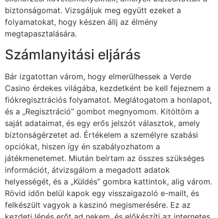
biztonságomat. Vizsgáljuk meg együtt ezeket a
folyamatokat, hogy készen állj az élmény
megtapasztalására.
Számlanyitási eljárás
Bár izgatottan várom, hogy elmerülhessek a Verde
Casino érdekes világába, kezdetként be kell fejeznem a
fiókregisztrációs folyamatot. Meglátogatom a honlapot,
és a „Regisztráció” gombot megnyomom. Kitöltöm a
saját adataimat, és egy erős jelszót választok, amely
biztonságérzetet ad. Értékelem a személyre szabási
opciókat, hiszen így én szabályozhatom a
játékmenetemet. Miután beírtam az összes szükséges
információt, átvizsgálom a megadott adatok
helyességét, és a „Küldés” gombra kattintok, alig várom.
Rövid időn belül kapok egy visszaigazoló e-mailt, és
felkészült vagyok a kaszinó megismerésére. Ez az
kezdeti lépés erőt ad nekem, és előkészíti az internetes