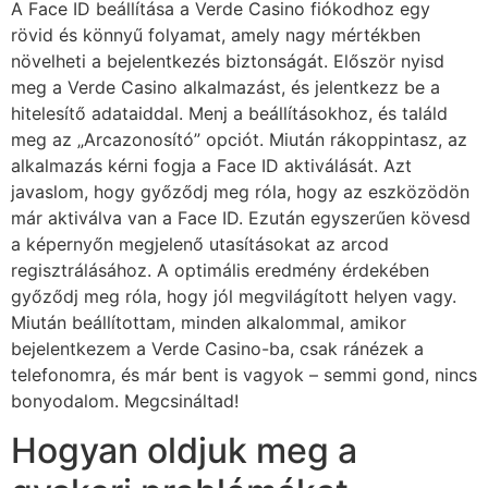
A Face ID beállítása a Verde Casino fiókodhoz egy
rövid és könnyű folyamat, amely nagy mértékben
növelheti a bejelentkezés biztonságát. Először nyisd
meg a Verde Casino alkalmazást, és jelentkezz be a
hitelesítő adataiddal. Menj a beállításokhoz, és találd
meg az „Arcazonosító” opciót. Miután rákoppintasz, az
alkalmazás kérni fogja a Face ID aktiválását. Azt
javaslom, hogy győződj meg róla, hogy az eszközödön
már aktiválva van a Face ID. Ezután egyszerűen kövesd
a képernyőn megjelenő utasításokat az arcod
regisztrálásához. A optimális eredmény érdekében
győződj meg róla, hogy jól megvilágított helyen vagy.
Miután beállítottam, minden alkalommal, amikor
bejelentkezem a Verde Casino-ba, csak ránézek a
telefonomra, és már bent is vagyok – semmi gond, nincs
bonyodalom. Megcsináltad!
Hogyan oldjuk meg a