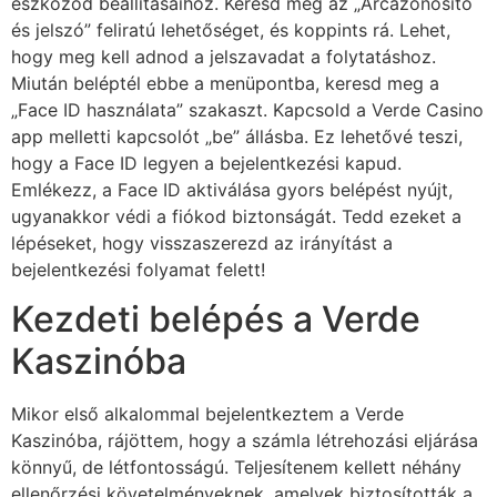
eszközöd beállításaihoz. Keresd meg az „Arcazonosító
és jelszó” feliratú lehetőséget, és koppints rá. Lehet,
hogy meg kell adnod a jelszavadat a folytatáshoz.
Miután beléptél ebbe a menüpontba, keresd meg a
„Face ID használata” szakaszt. Kapcsold a Verde Casino
app melletti kapcsolót „be” állásba. Ez lehetővé teszi,
hogy a Face ID legyen a bejelentkezési kapud.
Emlékezz, a Face ID aktiválása gyors belépést nyújt,
ugyanakkor védi a fiókod biztonságát. Tedd ezeket a
lépéseket, hogy visszaszerezd az irányítást a
bejelentkezési folyamat felett!
Kezdeti belépés a Verde
Kaszinóba
Mikor első alkalommal bejelentkeztem a Verde
Kaszinóba, rájöttem, hogy a számla létrehozási eljárása
könnyű, de létfontosságú. Teljesítenem kellett néhány
ellenőrzési követelményeknek, amelyek biztosították a