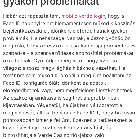
gyakori problémákat
Habár azt tapasztaltam,
mobile verde login
, hogy a
Face ID többnyire problémamentesen működik kaszinós
bejelentkezéseknél, időnként előfordulhatnak gyakori
problémák. Ha nehézségei vannak, először győződjön
meg róla, hogy az eszköz elülső kamerája pormentes és
szabad-e – a szennyeződések azonosítási problémákat
okozhatnak. Győződjön meg arról, hogy az arca
világos; a rossz megvilágítás hibákhoz vezethet. Ha
továbbra sem működik, próbálja meg újra beállítani az
Face ID konfigurációját; időnként az adatok
elöregedhetnek vagy nem megfelelően illeszkedhetnek.
Az eszköz újraindítása is segíthet a apróbb hibák
kijavításában. Végezetül, ha újabban változtatott a
megjelenését, állítsa be újra az Face ID-t, hogy biztosan
pontosabban ismerje fel Önt. Ezeknek a területeknek a
kezelésével újra kézbe veheti az irányítást, és
biztosíthatja a Verde Casino fiókjához való