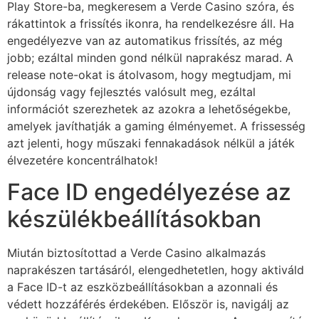
Play Store-ba, megkeresem a Verde Casino szóra, és
rákattintok a frissítés ikonra, ha rendelkezésre áll. Ha
engedélyezve van az automatikus frissítés, az még
jobb; ezáltal minden gond nélkül naprakész marad. A
release note-okat is átolvasom, hogy megtudjam, mi
újdonság vagy fejlesztés valósult meg, ezáltal
információt szerezhetek az azokra a lehetőségekbe,
amelyek javíthatják a gaming élményemet. A frissesség
azt jelenti, hogy műszaki fennakadások nélkül a játék
élvezetére koncentrálhatok!
Face ID engedélyezése az
készülékbeállításokban
Miután biztosítottad a Verde Casino alkalmazás
naprakészen tartásáról, elengedhetetlen, hogy aktiváld
a Face ID-t az eszközbeállításokban a azonnali és
védett hozzáférés érdekében. Először is, navigálj az