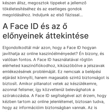
készen állsz, megosztok tippeket a jellemző
tökéletesítéséhez és az esetleges gondok
megoldásához. Induljunk az első fázissal…
A Face ID és az ő
előnyeinek áttekintése
Elgondolkodtál már azon, hogy a Face ID hogyan
javíthatja az online kaszinóélményedet? Én bizony, és
valóban fontos. A Face ID használatával rögtön
elérheted kaszinófiókodhoz, kiküszöbölve a jelszavak
emlékezésének problémáját. Ez nemcsak a belépési
eljárást könnyíti, hanem magasabb szintű biztonságot is
biztosít. Amikor pillanatot vetek az készülékemre,
azonnal felismer, így közvetlenül belevághatok a
szórakozásba. A Face ID segítségével azt érzem, hogy
kézben tartom az online jelenlétemet, biztosan tudva,
hogy az információim biztonságban vannak. Az is