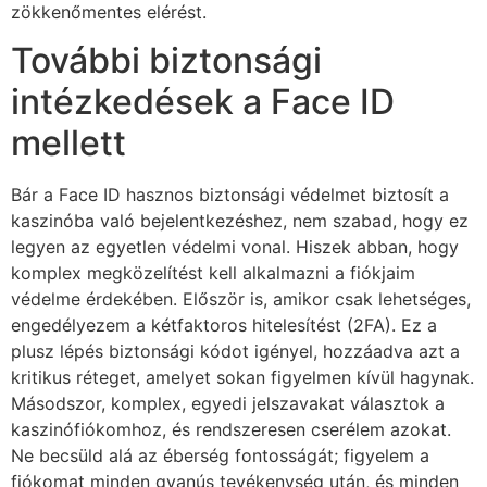
zökkenőmentes elérést.
További biztonsági
intézkedések a Face ID
mellett
Bár a Face ID hasznos biztonsági védelmet biztosít a
kaszinóba való bejelentkezéshez, nem szabad, hogy ez
legyen az egyetlen védelmi vonal. Hiszek abban, hogy
komplex megközelítést kell alkalmazni a fiókjaim
védelme érdekében. Először is, amikor csak lehetséges,
engedélyezem a kétfaktoros hitelesítést (2FA). Ez a
plusz lépés biztonsági kódot igényel, hozzáadva azt a
kritikus réteget, amelyet sokan figyelmen kívül hagynak.
Másodszor, komplex, egyedi jelszavakat választok a
kaszinófiókomhoz, és rendszeresen cserélem azokat.
Ne becsüld alá az éberség fontosságát; figyelem a
fiókomat minden gyanús tevékenység után, és minden