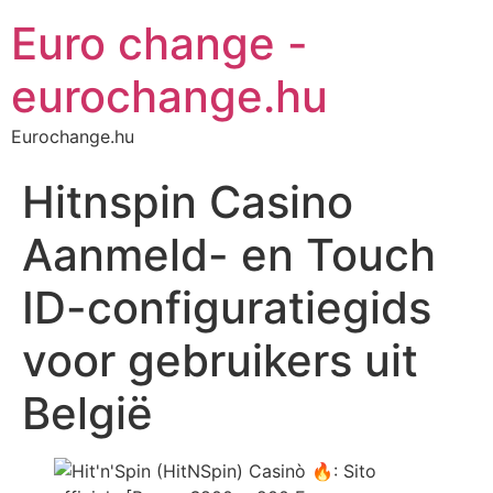
Euro change -
eurochange.hu
Eurochange.hu
Hitnspin Casino
Aanmeld- en Touch
ID-configuratiegids
voor gebruikers uit
België