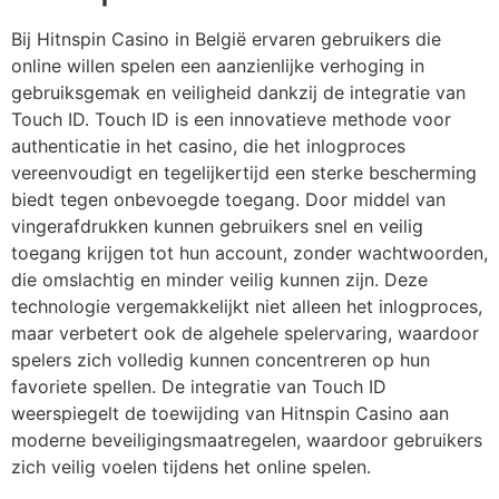
Bij Hitnspin Casino in België ervaren gebruikers die
online willen spelen een aanzienlijke verhoging in
gebruiksgemak en veiligheid dankzij de integratie van
Touch ID. Touch ID is een innovatieve methode voor
authenticatie in het casino, die het inlogproces
vereenvoudigt en tegelijkertijd een sterke bescherming
biedt tegen onbevoegde toegang. Door middel van
vingerafdrukken kunnen gebruikers snel en veilig
toegang krijgen tot hun account, zonder wachtwoorden,
die omslachtig en minder veilig kunnen zijn. Deze
technologie vergemakkelijkt niet alleen het inlogproces,
maar verbetert ook de algehele spelervaring, waardoor
spelers zich volledig kunnen concentreren op hun
favoriete spellen. De integratie van Touch ID
weerspiegelt de toewijding van Hitnspin Casino aan
moderne beveiligingsmaatregelen, waardoor gebruikers
zich veilig voelen tijdens het online spelen.