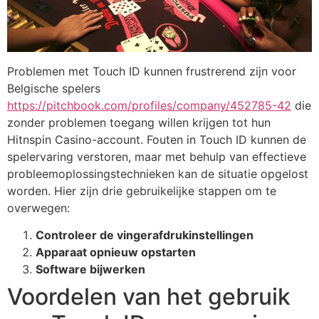
Problemen met Touch ID kunnen frustrerend zijn voor
Belgische spelers
https://pitchbook.com/profiles/company/452785-42
die
zonder problemen toegang willen krijgen tot hun
Hitnspin Casino-account. Fouten in Touch ID kunnen de
spelervaring verstoren, maar met behulp van effectieve
probleemoplossingstechnieken kan de situatie opgelost
worden. Hier zijn drie gebruikelijke stappen om te
overwegen:
Controleer de vingerafdrukinstellingen
Apparaat opnieuw opstarten
Software bijwerken
Voordelen van het gebruik