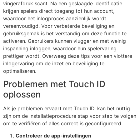
vingerafdruk scant. Na een geslaagde identificatie
krijgen spelers direct toegang tot hun account,
waardoor het inlogproces aanzienlijk wordt
vereenvoudigd. Voor verbeterde beveiliging en
gebruiksgemak is het verstandig om deze functie te
activeren. Gebruikers kunnen vlugger en met weinig
inspanning inloggen, waardoor hun spelervaring
prettiger wordt. Overweeg deze tips voor een vlottere
inlogervaring om de inzet en beveiliging te
optimaliseren.
Problemen met Touch ID
oplossen
Als je problemen ervaart met Touch ID, kan het nuttig
zijn om de installatieprocedure stap voor stap te volgen
om te verifiëren of alles correct is geconfigureerd.
Controleer de app-instellingen