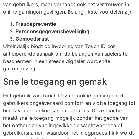
van gebruikers, maar verhoogt ook het vertrouwen in
online gamingomgevingen. Belangrijkste voordelen zijn:
Fraudepreventie
Persoonsgegevensbeveiliging
Gemoedsrust
Uiteindelijk biedt de invoering van Touch ID een
anticiperende aanpak om de belangen van spelers te
beschermen in een steeds digitaler wordende
gokomgeving.
Snelle toegang en gemak
Het gebruik van Touch ID voor online gaming biedt
gebruikers ongeëvenaard comfort en vlotte toegang tot
hun favoriete online casinoplatforms. Deze functie
maakt snelle toegang mogelijk zonder het gedoe van
het onthouden van ingewikkelde wachtwoorden of
gebruikersnamen, waardoor het inlogproces flink wordt