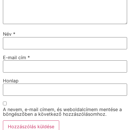
Név
*
E-mail cím
*
Honlap
A nevem, e-mail címem, és weboldalcímem mentése a
böngészőben a következő hozzászólásomhoz.