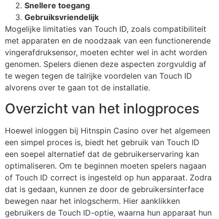
Snellere toegang
Gebruiksvriendelijk
Mogelijke limitaties van Touch ID, zoals compatibiliteit
met apparaten en de noodzaak van een functionerende
vingerafdruksensor, moeten echter wel in acht worden
genomen. Spelers dienen deze aspecten zorgvuldig af
te wegen tegen de talrijke voordelen van Touch ID
alvorens over te gaan tot de installatie.
Overzicht van het inlogproces
Hoewel inloggen bij Hitnspin Casino over het algemeen
een simpel proces is, biedt het gebruik van Touch ID
een soepel alternatief dat de gebruikerservaring kan
optimaliseren. Om te beginnen moeten spelers nagaan
of Touch ID correct is ingesteld op hun apparaat. Zodra
dat is gedaan, kunnen ze door de gebruikersinterface
bewegen naar het inlogscherm. Hier aanklikken
gebruikers de Touch ID-optie, waarna hun apparaat hun