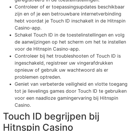
Controleer of er toepassingsupdates beschikbaar
zijn en of je een betrouwbare internetverbinding
hebt voordat je Touch ID inschakelt in de Hitnspin
Casino-app.
Schakel Touch ID in de toestelinstellingen en volg
de aanwijzingen op het scherm om het te instellen
voor de Hitnspin Casino-app.
Controleer bij het troubleshooten of Touch ID is
ingeschakeld, registreer uw vingerafdrukken
opnieuw of gebruik uw wachtwoord als er
problemen optreden.
Geniet van verbeterde veiligheid en vlotte toegang
tot je lievelings games door Touch ID te gebruiken
voor een naadloze gamingervaring bij Hitnspin
Casino.
Touch ID begrijpen bij
Hitnspin Casino