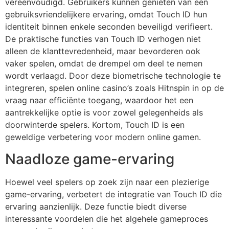
vereenvoudigd. Gebruikers kunnen genieten van een
gebruiksvriendelijkere ervaring, omdat Touch ID hun
identiteit binnen enkele seconden beveiligd verifieert.
De praktische functies van Touch ID verhogen niet
alleen de klanttevredenheid, maar bevorderen ook
vaker spelen, omdat de drempel om deel te nemen
wordt verlaagd. Door deze biometrische technologie te
integreren, spelen online casino’s zoals Hitnspin in op de
vraag naar efficiënte toegang, waardoor het een
aantrekkelijke optie is voor zowel gelegenheids als
doorwinterde spelers. Kortom, Touch ID is een
geweldige verbetering voor modern online gamen.
Naadloze game-ervaring
Hoewel veel spelers op zoek zijn naar een plezierige
game-ervaring, verbetert de integratie van Touch ID die
ervaring aanzienlijk. Deze functie biedt diverse
interessante voordelen die het algehele gameproces