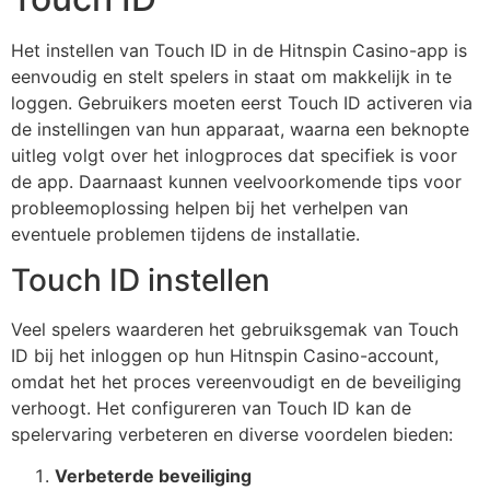
Het instellen van Touch ID in de Hitnspin Casino-app is
eenvoudig en stelt spelers in staat om makkelijk in te
loggen. Gebruikers moeten eerst Touch ID activeren via
de instellingen van hun apparaat, waarna een beknopte
uitleg volgt over het inlogproces dat specifiek is voor
de app. Daarnaast kunnen veelvoorkomende tips voor
probleemoplossing helpen bij het verhelpen van
eventuele problemen tijdens de installatie.
Touch ID instellen
Veel spelers waarderen het gebruiksgemak van Touch
ID bij het inloggen op hun Hitnspin Casino-account,
omdat het het proces vereenvoudigt en de beveiliging
verhoogt. Het configureren van Touch ID kan de
spelervaring verbeteren en diverse voordelen bieden:
Verbeterde beveiliging