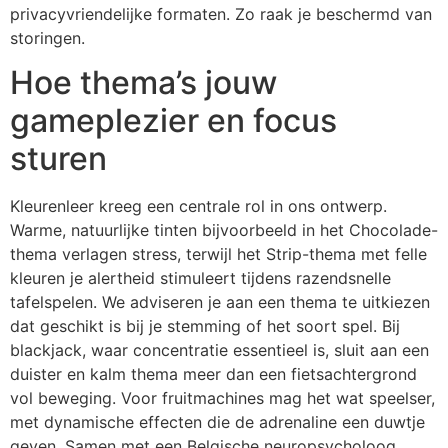
privacyvriendelijke formaten. Zo raak je beschermd van
storingen.
Hoe thema’s jouw
gameplezier en focus
sturen
Kleurenleer kreeg een centrale rol in ons ontwerp.
Warme, natuurlijke tinten bijvoorbeeld in het Chocolade-
thema verlagen stress, terwijl het Strip-thema met felle
kleuren je alertheid stimuleert tijdens razendsnelle
tafelspelen. We adviseren je aan een thema te uitkiezen
dat geschikt is bij je stemming of het soort spel. Bij
blackjack, waar concentratie essentieel is, sluit aan een
duister en kalm thema meer dan een fietsachtergrond
vol beweging. Voor fruitmachines mag het wat speelser,
met dynamische effecten die de adrenaline een duwtje
geven. Samen met een Belgische neuropsycholoog