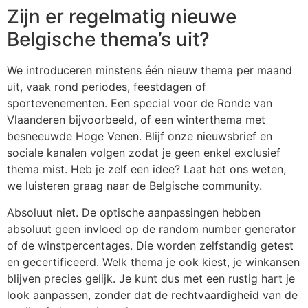
Zijn er regelmatig nieuwe
Belgische thema’s uit?
We introduceren minstens één nieuw thema per maand
uit, vaak rond periodes, feestdagen of
sportevenementen. Een special voor de Ronde van
Vlaanderen bijvoorbeeld, of een winterthema met
besneeuwde Hoge Venen. Blijf onze nieuwsbrief en
sociale kanalen volgen zodat je geen enkel exclusief
thema mist. Heb je zelf een idee? Laat het ons weten,
we luisteren graag naar de Belgische community.
Absoluut niet. De optische aanpassingen hebben
absoluut geen invloed op de random number generator
of de winstpercentages. Die worden zelfstandig getest
en gecertificeerd. Welk thema je ook kiest, je winkansen
blijven precies gelijk. Je kunt dus met een rustig hart je
look aanpassen, zonder dat de rechtvaardigheid van de