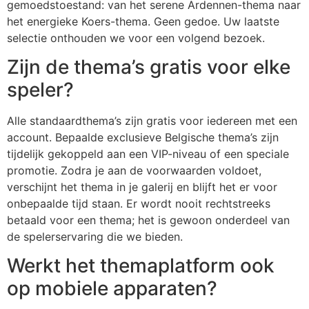
gemoedstoestand: van het serene Ardennen-thema naar
het energieke Koers-thema. Geen gedoe. Uw laatste
selectie onthouden we voor een volgend bezoek.
Zijn de thema’s gratis voor elke
speler?
Alle standaardthema’s zijn gratis voor iedereen met een
account. Bepaalde exclusieve Belgische thema’s zijn
tijdelijk gekoppeld aan een VIP-niveau of een speciale
promotie. Zodra je aan de voorwaarden voldoet,
verschijnt het thema in je galerij en blijft het er voor
onbepaalde tijd staan. Er wordt nooit rechtstreeks
betaald voor een thema; het is gewoon onderdeel van
de spelerservaring die we bieden.
Werkt het themaplatform ook
op mobiele apparaten?