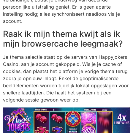
persoonlijke uitstraling geniet. Er is geen aparte
instelling nodig; alles synchroniseert naadloos via je
account.
Raak ik mijn thema kwijt als ik
mijn browsercache leegmaak?
Je thema selectie staat op de servers van Happyjokers
Casino, aan je account gekoppeld. Wis je je cache of
cookies, dan plaatst het platform je vorige thema terug
zodra je opnieuw inlogt. Enkel de geoptimaliseerde
beeldelementen worden tijdelijk lokaal opgeslagen voor
snellere laadtijden. Die haalt het systeem bij een
volgende sessie gewoon weer op.