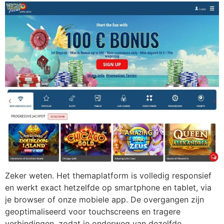
Zeker weten. Het themaplatform is volledig responsief
en werkt exact hetzelfde op smartphone en tablet, via
je browser of onze mobiele app. De overgangen zijn
geoptimaliseerd voor touchscreens en tragere
verbindingen, zodat je onderweg van dezelfde