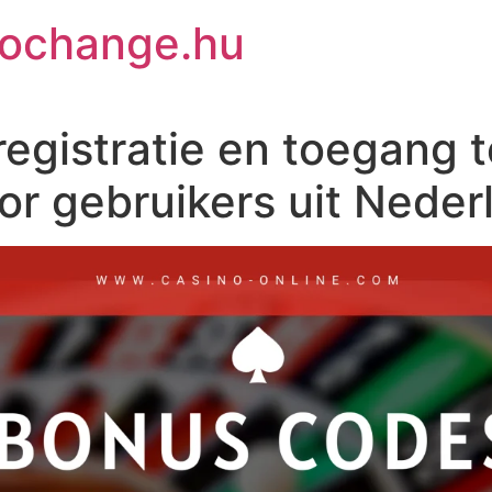
rochange.hu
registratie en toegang 
or gebruikers uit Neder