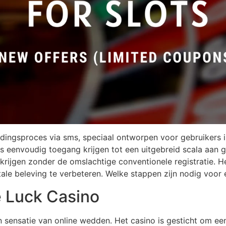
ldingsproces via sms, speciaal ontworpen voor gebruikers
rs eenvoudig toegang krijgen tot een uitgebreid scala aa
krijgen zonder de omslachtige conventionele registratie. He
otale beleving te verbeteren. Welke stappen zijn nodig voo
 Luck Casino
 sensatie van online wedden. Het casino is gesticht om ee