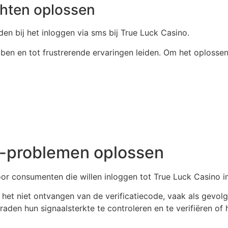
hten oplossen
n bij het inloggen via sms bij True Luck Casino.
ben en tot frustrerende ervaringen leiden. Om het oploss
-problemen oplossen
or consumenten die willen inloggen tot True Luck Casino i
et niet ontvangen van de verificatiecode, vaak als gevolg
den hun signaalsterkte te controleren en te verifiëren o