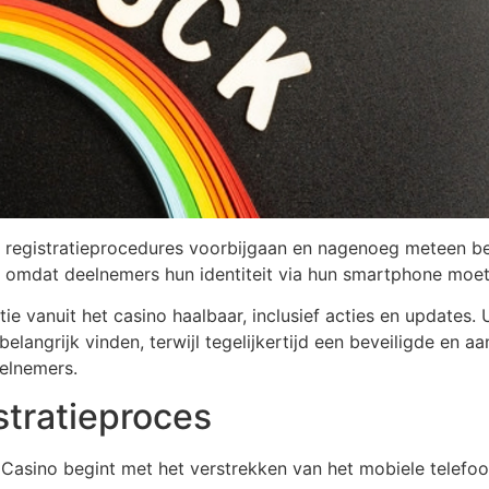
 registratieprocedures voorbijgaan en nagenoeg meteen be
g, omdat deelnemers hun identiteit via hun smartphone moete
vanuit het casino haalbaar, inclusief acties en updates. Ui
elangrijk vinden, terwijl tegelijkertijd een beveiligde en
eelnemers.
tratieproces
k Casino begint met het verstrekken van het mobiele telef