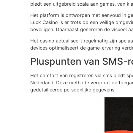
biedt een uitgebreid scala aan games, van kla
Het platform is ontworpen met eenvoud in ge
Luck Casino is er trots op een veilige omgev
beveiligen. Daarnaast genereren de visueel a
Het casino actualiseert regelmatig zijn spe
devices optimaliseert de game-ervaring verde
Pluspunten van SMS-re
Het comfort van registreren via sms biedt spe
Nederland. Deze methode vergroot de toeganke
gedetailleerde persoonlijke gegevens.