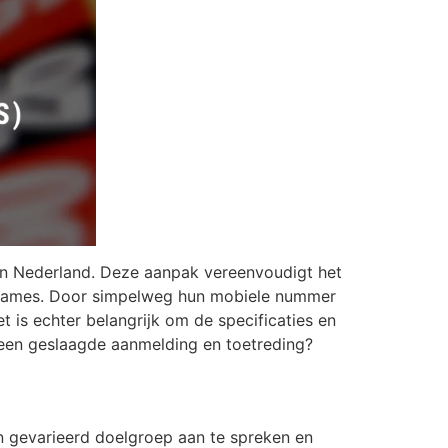
 in Nederland. Deze aanpak vereenvoudigt het
n games. Door simpelweg hun mobiele nummer
t is echter belangrijk om de specificaties en
r een geslaagde aanmelding en toetreding?
n gevarieerd doelgroep aan te spreken en