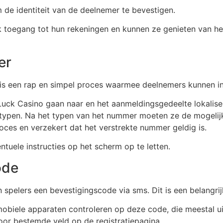
 de identiteit van de deelnemer te bevestigen.
 toegang tot hun rekeningen en kunnen ze genieten van het
er
is een rap en simpel proces waarmee deelnemers kunnen in
Luck Casino gaan naar en het aanmeldingsgedeelte lokalis
typen. Na het typen van het nummer moeten ze de mogelij
eproces en verzekert dat het verstrekte nummer geldig is.
uele instructies op het scherm op te letten.
ode
 spelers een bevestigingscode via sms. Dit is een belangrij
biele apparaten controleren op deze code, die meestal uit
oor bestemde veld op de registratiepagina.