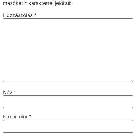
mezőket
*
karakterrel jelöltük
Hozzászólás
*
Név
*
E-mail cím
*