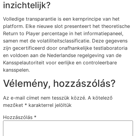
inzichtelijk?
Volledige transparantie is een kernprincipe van het
platform. Elke nieuwe slot presenteert het theoretische
Return to Player percentage in het informatiepaneel,
samen met de volatiliteitsclassificatie. Deze gegevens
zijn gecertificeerd door onafhankelijke testlaboratoria
en voldoen aan de Nederlandse regelgeving van de
Kansspelautoriteit voor eerlijke en controleerbare
kansspelen.
Vélemény, hozzászólás?
Az e-mail címet nem tesszük közzé.
A kötelező
mezőket
*
karakterrel jelöltük
Hozzászólás
*