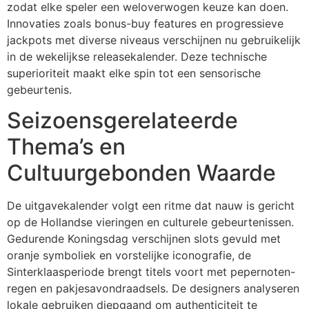
zodat elke speler een weloverwogen keuze kan doen.
Innovaties zoals bonus-buy features en progressieve
jackpots met diverse niveaus verschijnen nu gebruikelijk
in de wekelijkse releasekalender. Deze technische
superioriteit maakt elke spin tot een sensorische
gebeurtenis.
Seizoensgerelateerde
Thema’s en
Cultuurgebonden Waarde
De uitgavekalender volgt een ritme dat nauw is gericht
op de Hollandse vieringen en culturele gebeurtenissen.
Gedurende Koningsdag verschijnen slots gevuld met
oranje symboliek en vorstelijke iconografie, de
Sinterklaasperiode brengt titels voort met pepernoten-
regen en pakjesavondraadsels. De designers analyseren
lokale gebruiken diepgaand om authenticiteit te