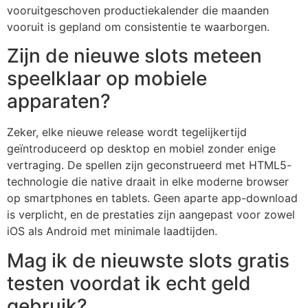
vooruitgeschoven productiekalender die maanden
vooruit is gepland om consistentie te waarborgen.
Zijn de nieuwe slots meteen
speelklaar op mobiele
apparaten?
Zeker, elke nieuwe release wordt tegelijkertijd
geïntroduceerd op desktop en mobiel zonder enige
vertraging. De spellen zijn geconstrueerd met HTML5-
technologie die native draait in elke moderne browser
op smartphones en tablets. Geen aparte app-download
is verplicht, en de prestaties zijn aangepast voor zowel
iOS als Android met minimale laadtijden.
Mag ik de nieuwste slots gratis
testen voordat ik echt geld
gebruik?