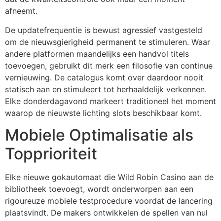
afneemt.
De updatefrequentie is bewust agressief vastgesteld
om de nieuwsgierigheid permanent te stimuleren. Waar
andere platformen maandelijks een handvol titels
toevoegen, gebruikt dit merk een filosofie van continue
vernieuwing. De catalogus komt over daardoor nooit
statisch aan en stimuleert tot herhaaldelijk verkennen.
Elke donderdagavond markeert traditioneel het moment
waarop de nieuwste lichting slots beschikbaar komt.
Mobiele Optimalisatie als
Topprioriteit
Elke nieuwe gokautomaat die Wild Robin Casino aan de
bibliotheek toevoegt, wordt onderworpen aan een
rigoureuze mobiele testprocedure voordat de lancering
plaatsvindt. De makers ontwikkelen de spellen van nul