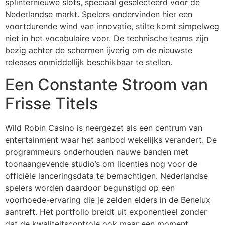
splinternieuwe slots, speciaal geselecteerd voor de
Nederlandse markt. Spelers ondervinden hier een
voortdurende wind van innovatie, stilte komt simpelweg
niet in het vocabulaire voor. De technische teams zijn
bezig achter de schermen ijverig om de nieuwste
releases onmiddellijk beschikbaar te stellen.
Een Constante Stroom van
Frisse Titels
Wild Robin Casino is neergezet als een centrum van
entertainment waar het aanbod wekelijks verandert. De
programmeurs onderhouden nauwe banden met
toonaangevende studio’s om licenties nog voor de
officiële lanceringsdata te bemachtigen. Nederlandse
spelers worden daardoor begunstigd op een
voorhoede-ervaring die je zelden elders in de Benelux
aantreft. Het portfolio breidt uit exponentieel zonder
dat de kwaliteitscontrole ook maar een moment