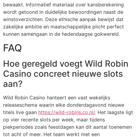
bewaakt. Informatief materiaal over kansberekening
wordt getoond in duidelijke bewoordingen naast de
winstoverzichten. Deze ethische aanpak bewijst dat
zakelijke ambitie en maatschappelijke plicht perfect
kunnen samengaan in de hedendaagse gokwereld.
FAQ
Hoe geregeld voegt Wild Robin
Casino concreet nieuwe slots
aan?
Wild Robin Casino hanteert een vast wekelijks
releaseschema waarin elke donderdagavond nieuwe
titels live gaan
https://wild-robins.co.nl/
. Het laagste ligt
op vier recente slots per week, maar tijdens
piekperiodes zoals feestdagen kan dit aantal toenemen
tot acht of meer. Het team werkt met een