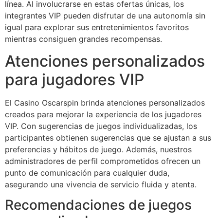
línea. Al involucrarse en estas ofertas únicas, los
integrantes VIP pueden disfrutar de una autonomía sin
igual para explorar sus entretenimientos favoritos
mientras consiguen grandes recompensas.
Atenciones personalizados
para jugadores VIP
El Casino Oscarspin brinda atenciones personalizados
creados para mejorar la experiencia de los jugadores
VIP. Con sugerencias de juegos individualizadas, los
participantes obtienen sugerencias que se ajustan a sus
preferencias y hábitos de juego. Además, nuestros
administradores de perfil comprometidos ofrecen un
punto de comunicación para cualquier duda,
asegurando una vivencia de servicio fluida y atenta.
Recomendaciones de juegos