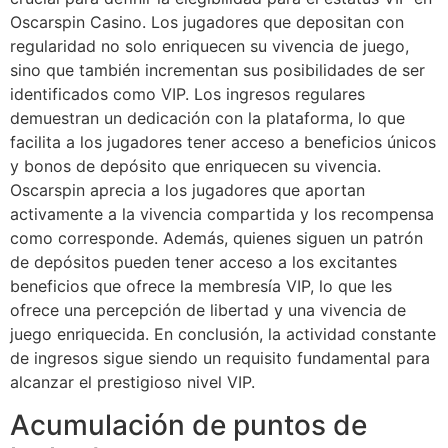
Oscarspin Casino. Los jugadores que depositan con
regularidad no solo enriquecen su vivencia de juego,
sino que también incrementan sus posibilidades de ser
identificados como VIP. Los ingresos regulares
demuestran un dedicación con la plataforma, lo que
facilita a los jugadores tener acceso a beneficios únicos
y bonos de depósito que enriquecen su vivencia.
Oscarspin aprecia a los jugadores que aportan
activamente a la vivencia compartida y los recompensa
como corresponde. Además, quienes siguen un patrón
de depósitos pueden tener acceso a los excitantes
beneficios que ofrece la membresía VIP, lo que les
ofrece una percepción de libertad y una vivencia de
juego enriquecida. En conclusión, la actividad constante
de ingresos sigue siendo un requisito fundamental para
alcanzar el prestigioso nivel VIP.
Acumulación de puntos de