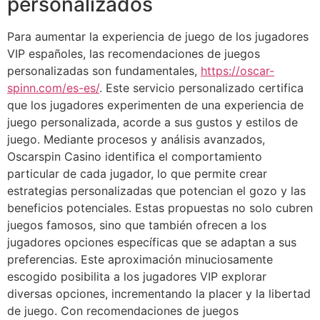
personalizados
Para aumentar la experiencia de juego de los jugadores
VIP españoles, las recomendaciones de juegos
personalizadas son fundamentales,
https://oscar-
spinn.com/es-es/
. Este servicio personalizado certifica
que los jugadores experimenten de una experiencia de
juego personalizada, acorde a sus gustos y estilos de
juego. Mediante procesos y análisis avanzados,
Oscarspin Casino identifica el comportamiento
particular de cada jugador, lo que permite crear
estrategias personalizadas que potencian el gozo y las
beneficios potenciales. Estas propuestas no solo cubren
juegos famosos, sino que también ofrecen a los
jugadores opciones específicas que se adaptan a sus
preferencias. Este aproximación minuciosamente
escogido posibilita a los jugadores VIP explorar
diversas opciones, incrementando la placer y la libertad
de juego. Con recomendaciones de juegos