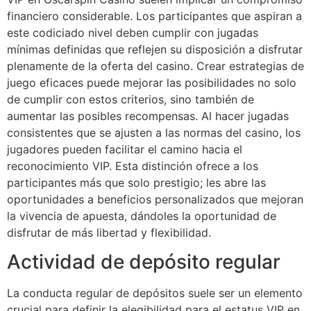
financiero considerable. Los participantes que aspiran a
este codiciado nivel deben cumplir con jugadas
mínimas definidas que reflejen su disposición a disfrutar
plenamente de la oferta del casino. Crear estrategias de
juego eficaces puede mejorar las posibilidades no solo
de cumplir con estos criterios, sino también de
aumentar las posibles recompensas. Al hacer jugadas
consistentes que se ajusten a las normas del casino, los
jugadores pueden facilitar el camino hacia el
reconocimiento VIP. Esta distinción ofrece a los
participantes más que solo prestigio; les abre las
oportunidades a beneficios personalizados que mejoran
la vivencia de apuesta, dándoles la oportunidad de
disfrutar de más libertad y flexibilidad.
Actividad de depósito regular
La conducta regular de depósitos suele ser un elemento
crucial para definir la elegibilidad para el estatus VIP en