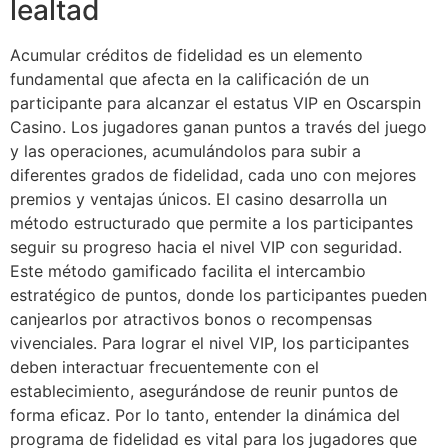
lealtad
Acumular créditos de fidelidad es un elemento
fundamental que afecta en la calificación de un
participante para alcanzar el estatus VIP en Oscarspin
Casino. Los jugadores ganan puntos a través del juego
y las operaciones, acumulándolos para subir a
diferentes grados de fidelidad, cada uno con mejores
premios y ventajas únicos. El casino desarrolla un
método estructurado que permite a los participantes
seguir su progreso hacia el nivel VIP con seguridad.
Este método gamificado facilita el intercambio
estratégico de puntos, donde los participantes pueden
canjearlos por atractivos bonos o recompensas
vivenciales. Para lograr el nivel VIP, los participantes
deben interactuar frecuentemente con el
establecimiento, asegurándose de reunir puntos de
forma eficaz. Por lo tanto, entender la dinámica del
programa de fidelidad es vital para los jugadores que