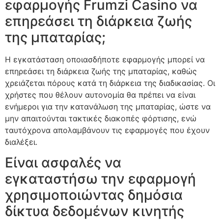
εφαρμογής Frumzi Casino να
επηρεάσει τη διάρκεια ζωής
της μπαταρίας;
Η εγκατάσταση οποιασδήποτε εφαρμογής μπορεί να
επηρεάσει τη διάρκεια ζωής της μπαταρίας, καθώς
χρειάζεται πόρους κατά τη διάρκεια της διαδικασίας. Οι
χρήστες που θέλουν αυτονομία θα πρέπει να είναι
ενήμεροι για την κατανάλωση της μπαταρίας, ώστε να
μην απαιτούνται τακτικές διακοπές φόρτισης, ενώ
ταυτόχρονα απολαμβάνουν τις εφαρμογές που έχουν
διαλέξει.
Είναι ασφαλές να
εγκαταστήσω την εφαρμογή
χρησιμοποιώντας δημόσια
δίκτυα δεδομένων κινητής