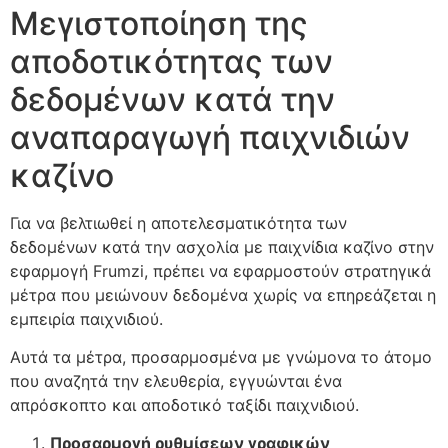
Μεγιστοποίηση της
αποδοτικότητας των
δεδομένων κατά την
αναπαραγωγή παιχνιδιών
καζίνο
Για να βελτιωθεί η αποτελεσματικότητα των
δεδομένων κατά την ασχολία με παιχνίδια καζίνο στην
εφαρμογή Frumzi, πρέπει να εφαρμοστούν στρατηγικά
μέτρα που μειώνουν δεδομένα χωρίς να επηρεάζεται η
εμπειρία παιχνιδιού.
Αυτά τα μέτρα, προσαρμοσμένα με γνώμονα το άτομο
που αναζητά την ελευθερία, εγγυώνται ένα
απρόσκοπτο και αποδοτικό ταξίδι παιχνιδιού.
Προσαρμογή ρυθμίσεων γραφικών