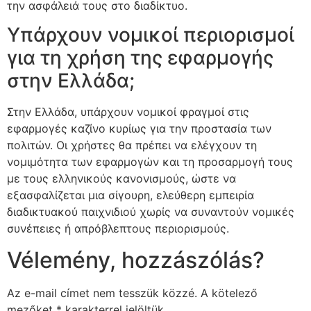
την ασφάλειά τους στο διαδίκτυο.
Υπάρχουν νομικοί περιορισμοί
για τη χρήση της εφαρμογής
στην Ελλάδα;
Στην Ελλάδα, υπάρχουν νομικοί φραγμοί στις
εφαρμογές καζίνο κυρίως για την προστασία των
πολιτών. Οι χρήστες θα πρέπει να ελέγχουν τη
νομιμότητα των εφαρμογών και τη προσαρμογή τους
με τους ελληνικούς κανονισμούς, ώστε να
εξασφαλίζεται μια σίγουρη, ελεύθερη εμπειρία
διαδικτυακού παιχνιδιού χωρίς να συναντούν νομικές
συνέπειες ή απρόβλεπτους περιορισμούς.
Vélemény, hozzászólás?
Az e-mail címet nem tesszük közzé.
A kötelező
mezőket
*
karakterrel jelöltük