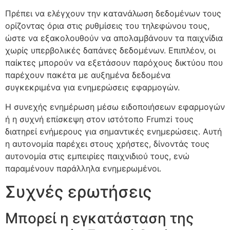
Πρέπει να ελέγχουν την κατανάλωση δεδομένων τους
ορίζοντας όρια στις ρυθμίσεις του τηλεφώνου τους,
ώστε να εξακολουθούν να απολαμβάνουν τα παιχνίδια
χωρίς υπερβολικές δαπάνες δεδομένων. Επιπλέον, οι
παίκτες μπορούν να εξετάσουν παρόχους δικτύου που
παρέχουν πακέτα με αυξημένα δεδομένα
συγκεκριμένα για ενημερώσεις εφαρμογών.
Η συνεχής ενημέρωση μέσω ειδοποιήσεων εφαρμογών
ή η συχνή επίσκεψη στον ιστότοπο Frumzi τους
διατηρεί ενήμερους για σημαντικές ενημερώσεις. Αυτή
η αυτονομία παρέχει στους χρήστες, δίνοντάς τους
αυτονομία στις εμπειρίες παιχνιδιού τους, ενώ
παραμένουν παράλληλα ενημερωμένοι.
Συχνές ερωτήσεις
Μπορεί η εγκατάσταση της