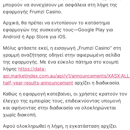
μπορούν να συνεχίσουν με ασφάλεια στη λήψη της
εφαρμογής Frumzi Casino.
Αρχικά, θα πρέπει να εντοπίσουν το κατάστημα
εφαρμογών της συσκευής τους—Google Play για
Android ή App Store για iOS.
Μόλις φτάσετε εκεί, η εισαγωγή „Frumzi Casino” στη
γραμμή αναζήτησης οδηγεί στην αφιερωμένη σελίδα
της εφαρμογής. Με ένα εύκολο πάτημα στο κουμπί
λήψης
https://data-
api.marketindex.com.au/api/v1/announcements/XASX:ALL
half-year-results-announcement
αρχίζει η διαδικασία.
Καθώς η εφαρμογή κατεβαίνει, οι χρήστες κρατούν τον
έλεγχο της εμπειρίας τους, επιδεικνύοντας υπομονή
και αφήνοντας στην διαδικασία να ολοκληρώνεται
χωρίς διακοπή.
Αφού ολοκληρωθεί η λήψη, η εγκατάσταση αρχίζει