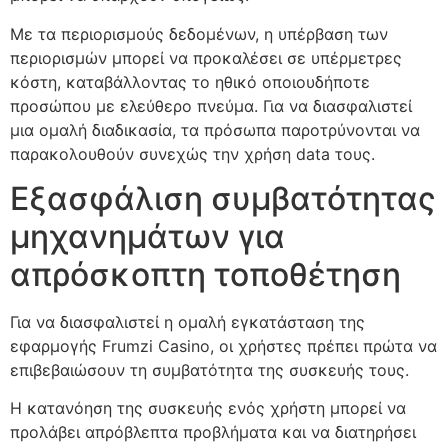
Με τα περιορισμούς δεδομένων, η υπέρβαση των
περιορισμών μπορεί να προκαλέσει σε υπέρμετρες
κόστη, καταβάλλοντας το ηθικό οποιουδήποτε
προσώπου με ελεύθερο πνεύμα. Για να διασφαλιστεί
μια ομαλή διαδικασία, τα πρόσωπα παροτρύνονται να
παρακολουθούν συνεχώς την χρήση data τους.
Εξασφάλιση συμβατότητας
μηχανημάτων για
απρόσκοπτη τοποθέτηση
Για να διασφαλιστεί η ομαλή εγκατάσταση της
εφαρμογής Frumzi Casino, οι χρήστες πρέπει πρώτα να
επιβεβαιώσουν τη συμβατότητα της συσκευής τους.
Η κατανόηση της συσκευής ενός χρήστη μπορεί να
προλάβει απρόβλεπτα προβλήματα και να διατηρήσει