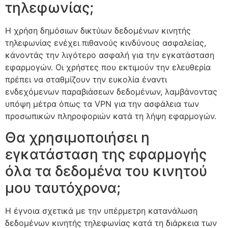
τηλεφωνίας;
Η χρήση δημόσιων δικτύων δεδομένων κινητής
τηλεφωνίας ενέχει πιθανούς κινδύνους ασφαλείας,
κάνοντάς την λιγότερο ασφαλή για την εγκατάσταση
εφαρμογών. Οι χρήστες που εκτιμούν την ελευθερία
πρέπει να σταθμίζουν την ευκολία έναντι
ενδεχόμενων παραβιάσεων δεδομένων, λαμβάνοντας
υπόψη μέτρα όπως τα VPN για την ασφάλεια των
προσωπικών πληροφοριών κατά τη λήψη εφαρμογών.
Θα χρησιμοποιήσει η
εγκατάσταση της εφαρμογής
όλα τα δεδομένα του κινητού
μου ταυτόχρονα;
Η έγνοια σχετικά με την υπέρμετρη κατανάλωση
δεδομένων κινητής τηλεφωνίας κατά τη διάρκεια των