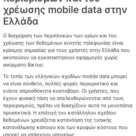
χρέωσης mobile data στην
Ελλάδα
Ο διαχείριση των περιπλοκών των ορίων και του
χρέωσης των δεδομένων κινητής τηλεφωνίας είναι
κρίσιμης σημασίας για τους χρήστες στην Ελλάδα που
σκοπεύουν να εγκαταστήσουν εφαρμογές χωρίς
ασύρματο δίκτυο.
Το τοπίο των ελληνικών σχεδίων mobile data μπορεί
να είναι σύνθετο, πολλές φορές περιοριστικό και
ενίοτε απροσδόκητα κοστοβόρο. Οι χρήστες, που
έχουν φυσική τάση να απελευθερώνονται από τους
περιορισμούς, πρέπει να διασχίζουν αυτά τα μονοπάτια
προσεκτικά. Η επιλογή του κατάλληλου σχεδίου
δεδομένων χρειάζεται κατανόηση της τυπικής
κατανάλωσης κάποιου και των κρυφών κόστους που
μπορεί να υπάρχουν υπογείως.