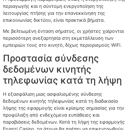
περιαγωγής και η σύντομη ενεργοποίηση της
λειτουργίας πτήσης για την επανεκκίνηση της
επικοινωνίας δικτύου, είναι πρακτικά βήματα.
Με βελτιωμένη ένταση σήματος, οι χρήστες χαίρονται
περισσότερη ανεξαρτησία στη εκμετάλλευση των
εμπειριών τους στο κινητό, δίχως περιορισμούς WiFi.
Προστασία σύνδεσης
δεδομένων κινητής
τηλεφωνίας κατά τη λήψη
Η εξασφάλιση μιας ασφαλισμένης σύνδεσης
δεδομένων κινητής τηλεφωνίας κατά τη διαδικασία
λήψης της εφαρμογής είναι κρίσιμης σημασίας για την
προφύλαξη από ενδεχόμενα ευπάθειες και
παραβιάσεις δεδομένων. Κατά τη λήψη της εφαρμογής
Frumzi Casino, τα άτομα θα πρέπει να επικεντρωθούν