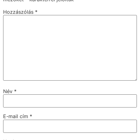
Hozzászólás
*
Név
*
E-mail cím
*