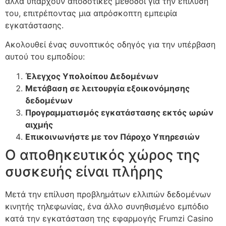
αλλά υπάρχουν αποδοτικές μέθοδοι για την επίλυση
του, επιτρέποντας μια απρόσκοπτη εμπειρία
εγκατάστασης.
Ακολουθεί ένας συνοπτικός οδηγός για την υπέρβαση
αυτού του εμποδίου:
Έλεγχος Υπολοίπου Δεδομένων
Μετάβαση σε λειτουργία εξοικονόμησης
δεδομένων
Προγραμματισμός εγκατάστασης εκτός ωρών
αιχμής
Επικοινωνήστε με τον Πάροχο Υπηρεσιών
Ο αποθηκευτικός χώρος της
συσκευής είναι πλήρης
Μετά την επίλυση προβλημάτων ελλιπών δεδομένων
κινητής τηλεφωνίας, ένα άλλο συνηθισμένο εμπόδιο
κατά την εγκατάσταση της εφαρμογής Frumzi Casino