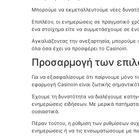
Μπορούμε να εκμεταλλευτούμε νέες δυνατότ
Επιπλέον, οι ενημερώσεις σε πραγματικό χ
ένα στοίχημα είτε να συμμετάσχουμε σε έν
Αγκαλιάζοντας την ανεξαρτησία, μπορούμε 
όλα όσα έχει να προσφέρει το Casinoin.
Προσαρμογή των επιλ
Για να εξασφαλίσουμε ότι παίρνουμε μόνο τ
εφαρμογή Casinoin είναι ζωτικής σημαντικό
Έχουμε τη δυνατότητα να διαλέγουμε κατηγορ
ενημερώσεις ειδήσεων. Με μερικά πατήματα
ουσιαστικά.
Πέραν τούτου, η ρύθμιση των ρυθμίσεων συ
ενημερώσεις ή να τις ενσωματώσουμε με πι