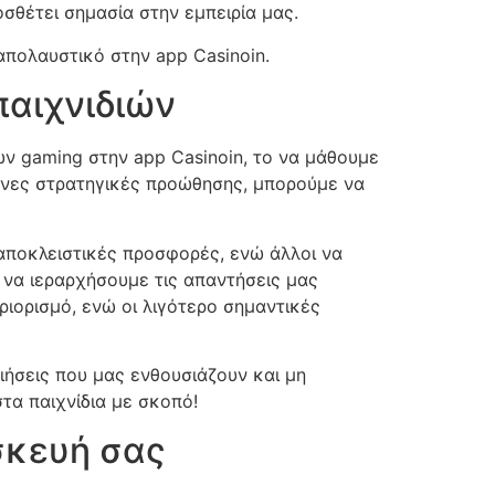
σθέτει σημασία στην εμπειρία μας.
απολαυστικό στην app Casinoin.
παιχνιδιών
ν gaming στην app Casinoin, το να μάθουμε
πνες στρατηγικές προώθησης, μπορούμε να
αποκλειστικές προσφορές, ενώ άλλοι να
 να ιεραρχήσουμε τις απαντήσεις μας
ιορισμό, ενώ οι λιγότερο σημαντικές
ιήσεις που μας ενθουσιάζουν και μη
τα παιχνίδια με σκοπό!
σκευή σας