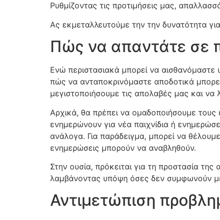
Ρυθμίζοντας τις προτιμήσεις μας, απαλλασσ
Ας εκμεταλλευτούμε την την δυνατότητα για 
Πώς να απαντάτε σε π
Ενώ περιστασιακά μπορεί να αισθανόμαστε 
πώς να ανταποκρινόμαστε αποδοτικά μπορεί
μεγιστοποιήσουμε τις απολαβές μας και να 
Αρχικά, θα πρέπει να ομαδοποιήσουμε τους 
ενημερώνουν για νέα παιχνίδια ή ενημερώσε
ανάλογα. Για παράδειγμα, μπορεί να θέλουμ
ενημερώσεις μπορούν να αναβληθούν.
Στην ουσία, πρόκειται για τη προστασία της
λαμβάνοντας υπόψη όσες δεν συμφωνούν με τ
Αντιμετώπιση προβλη