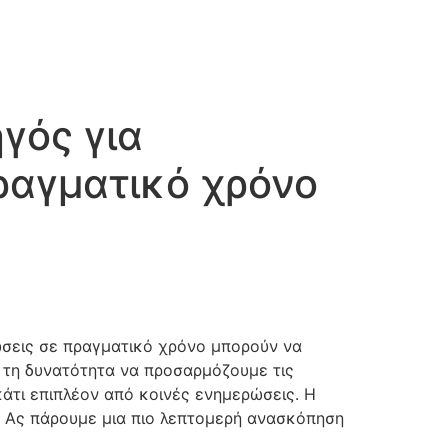
γός για
πραγματικό χρόνο
ρώσεις σε πραγματικό χρόνο μπορούν να
 τη δυνατότητα να προσαρμόζουμε τις
κάτι επιπλέον από κοινές ενημερώσεις. Η
. Ας πάρουμε μια πιο λεπτομερή ανασκόπηση