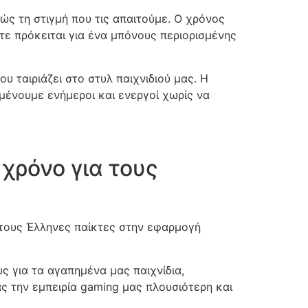
ώς τη στιγμή που τις απαιτούμε. Ο χρόνος
ίτε πρόκειται για ένα μπόνους περιορισμένης
υ ταιριάζει στο στυλ παιχνιδιού μας. Η
μένουμε ενήμεροι και ενεργοί χωρίς να
χρόνο για τους
στους Έλληνες παίκτες στην εφαρμογή
 για τα αγαπημένα μας παιχνίδια,
ς την εμπειρία gaming μας πλουσιότερη και