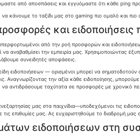
όμαστε από αποσπάσεις και εγγυόμαστε ότι κάθε ping προ
να κάνουμε το ταξίδι μας στο gaming πιο ομαλό και πιο 
ροσφορές και ειδοποιήσεις 
υπερφορτωμένοι από την ροή προσφορών και ειδοποιήσεω
 να αναβαθμίσει την εμπειρία μας. Χρησιμοποιώντας έξυ
λάβουμε συνειδητές αποφάσεις.
είδη ειδοποιήσεων — ορισμένοι μπορεί να σηματοδοτούν 
ις. Αναγνωρίζοντας την αξία κάθε ειδοποίησης, μπορούμε
ε να αντιδράσουμε ταχύτατα σε προσφορές με χρονικό περ
 ανεξαρτησίας μας στα παιχνίδια—υποδεχόμενοι τις ειδοπο
ις επιθυμίες μας. Ας ευχαριστηθούμε το διαδρομή μας σ
μάτων ειδοποιήσεων στη συ