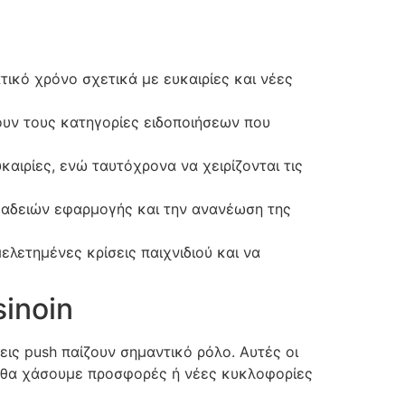
τικό χρόνο σχετικά με ευκαιρίες και νέες
ουν τους κατηγορίες ειδοποιήσεων που
αιρίες, ενώ ταυτόχρονα να χειρίζονται τις
 αδειών εφαρμογής και την ανανέωση της
λετημένες κρίσεις παιχνιδιού και να
inoin
εις push παίζουν σημαντικό ρόλο. Αυτές οι
ν θα χάσουμε προσφορές ή νέες κυκλοφορίες