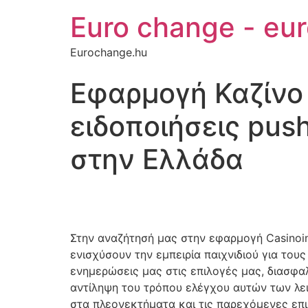
Euro change - eu
Eurochange.hu
Εφαρμογή Καζίνο 
ειδοποιήσεις pus
στην Ελλάδα
Στην αναζήτησή μας στην εφαρμογή Casinoin
ενισχύσουν την εμπειρία παιχνιδιού για του
ενημερώσεις μας στις επιλογές μας, διασφα
αντίληψη του τρόπου ελέγχου αυτών των λει
στα πλεονεκτήματα και τις παρεχόμενες επ