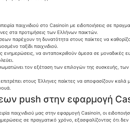
πειρία παιχνιδιού στο Casinoin με ειδοποιήσεις σε πραγμα
ένες στα προτιμήσεις των Ελλήνων παικτών.
ήσεων παρέχουν τη δυνατότητα στους παίκτες να καθορίζ
οσμένο ταξίδι παιχνιδιού.
ς ενημερώσεις, να ανταποκριθούν άμεσα σε μοναδικές ευκ
λεύει.
σωματώνει τον εξέταση των επιλογών της συσκευής, των
επιτρέπει στους Έλληνες παίκτες να αποφασίζουν καλά με
νουά.
ων push στην εφαρμογή Cas
ία παιχνιδιού μας στην εφαρμογή Casinoin, οι ειδοποιήσ
νημερώσεις σε πραγματικό χρόνο, εξασφαλίζοντας ότι δε