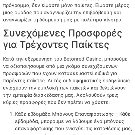
πρόγραμμα, δεν είμαστε μόνο παίκτες. Είμαστε μέρος
μιας ομάδας που αναγνωρίζει την επιβράβευση και
αναγνωρίζει τη δέσμευσή μας με πολύτιμα κίνητρα.
Συνεχόμενες Προσφορές
για Τρέχοντες Παίκτες
Κατά την εξερεύνηση του Betonred Casino, μπορούμε
να αξιοποιήσουμε από μια γκάμα συνεχιζόμενων
προσφορών που έχουν κατασκευαστεί ειδικά για
παρόντες παίκτες. Αυτές οι διαφημιστικές εκδηλώσεις
ενισχύουν την εμπλοκή των παικτών και βελτιώνουν
την εμπειρία διασκέδασης μας. Ακολουθούν τρεις
κύριες προσφορές που δεν πρέπει να χάσετε:
Κάθε εβδομάδα Μπόνους Επαναφόρτωσης – Κάθε
εβδομάδα, μπορούμε να λάβουμε ένα μπόνους
επαναφόρτωσης που ενισχύει τις καταθέσεις μας,