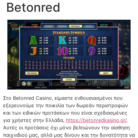
Betonred
Στο Betonred Casino, είμαστε ενθουσιασμένοι που
εξερευνούμε την ποικιλία των δωρεάν περιστροφών
και των ειδικών προτάσεων που είναι σχεδιασμένες
για χρήστες στην Ελλάδα,
https://betonredkasino.gr/
.
Αυτές οι προτάσεις όχι μόνο βελτιώνουν την αίσθηση
παιχνιδιού μας, αλλά μας δίνουν και την δυνατότητα να