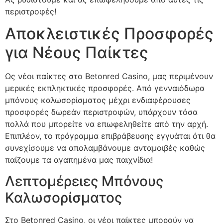
περιστροφές!
Αποκλειστικές Προσφορές
για Νέους Παίκτες
Ως νέοι παίκτες στο Betonred Casino, μας περιμένουν
μερικές εκπληκτικές προσφορές. Από γενναιόδωρα
μπόνους καλωσορίσματος μέχρι ενδιαφέρουσες
προσφορές δωρεάν περιστροφών, υπάρχουν τόσα
πολλά που μπορείτε να επωφεληθείτε από την αρχή.
Επιπλέον, το πρόγραμμα επιβράβευσης εγγυάται ότι θα
συνεχίσουμε να απολαμβάνουμε ανταμοιβές καθώς
παίζουμε τα αγαπημένα μας παιχνίδια!
Λεπτομέρειες Μπόνους
Καλωσορίσματος
Στο Betonred Casino, οι νέοι παίκτες μπορούν να