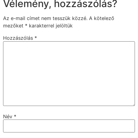
Vélemény, hozzászólás?
Az e-mail címet nem tesszük közzé.
A kötelező
mezőket
*
karakterrel jelöltük
Hozzászólás
*
Név
*