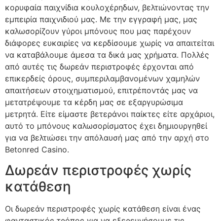
κορυφαία παιχνίδια κουλοχέρηδων, βελτιώνοντας την
εμπειρία παιχνιδιού μας. Με την εγγραφή μας, μας
καλωσορίζουν γύροι μπόνους που μας παρέχουν
διάφορες ευκαιρίες να κερδίσουμε χωρίς να απαιτείται
να καταβάλουμε άμεσα τα δικά μας χρήματα. Πολλές
από αυτές τις δωρεάν περιστροφές έρχονται από
επικερδείς όρους, συμπεριλαμβανομένων χαμηλών
απαιτήσεων στοιχηματισμού, επιτρέποντάς μας να
μετατρέψουμε τα κέρδη μας σε εξαργυρώσιμα
μετρητά. Είτε είμαστε βετεράνοι παίκτες είτε αρχάριοι,
αυτό το μπόνους καλωσορίσματος έχει δημιουργηθεί
για να βελτιώσει την απόλαυσή μας από την αρχή στο
Betonred Casino.
Δωρεάν περιστροφές χωρίς
κατάθεση
Οι δωρεάν περιστροφές χωρίς κατάθεση είναι ένας
φανταστικός τρόπος για να εξερευνήσουμε τις