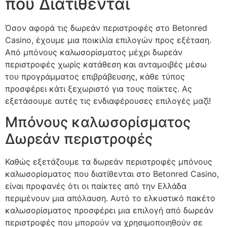
που Διατίθενται
Όσον αφορά τις δωρεάν περιστροφές στο Betonred
Casino, έχουμε μια ποικιλία επιλογών προς εξέταση.
Από μπόνους καλωσορίσματος μέχρι δωρεάν
περιστροφές χωρίς κατάθεση και ανταμοιβές μέσω
του προγράμματος επιβράβευσης, κάθε τύπος
προσφέρει κάτι ξεχωριστό για τους παίκτες. Ας
εξετάσουμε αυτές τις ενδιαφέρουσες επιλογές μαζί!
Μπόνους καλωσορίσματος
Δωρεάν περιστροφές
Καθώς εξετάζουμε τα δωρεάν περιστροφές μπόνους
καλωσορίσματος που διατίθενται στο Betonred Casino,
είναι προφανές ότι οι παίκτες από την Ελλάδα
περιμένουν μια απόλαυση. Αυτό το ελκυστικό πακέτο
καλωσορίσματος προσφέρει μια επιλογή από δωρεάν
περιστροφές που μπορούν να χρησιμοποιηθούν σε