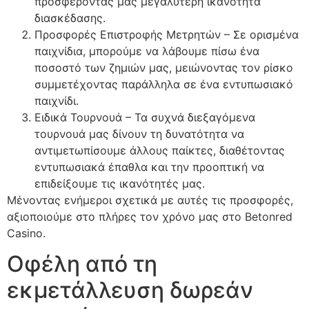
προσφέροντάς μας μεγαλύτερη ικανότητα
διασκέδασης.
Προσφορές Επιστροφής Μετρητών – Σε ορισμένα
παιχνίδια, μπορούμε να λάβουμε πίσω ένα
ποσοστό των ζημιών μας, μειώνοντας τον ρίσκο
συμμετέχοντας παράλληλα σε ένα εντυπωσιακό
παιχνίδι.
Ειδικά Τουρνουά – Τα συχνά διεξαγόμενα
τουρνουά μας δίνουν τη δυνατότητα να
αντιμετωπίσουμε άλλους παίκτες, διαθέτοντας
εντυπωσιακά έπαθλα και την προοπτική να
επιδείξουμε τις ικανότητές μας.
Μένοντας ενήμεροι σχετικά με αυτές τις προσφορές,
αξιοποιούμε στο πλήρες τον χρόνο μας στο Betonred
Casino.
Οφέλη από τη
εκμετάλλευση δωρεάν