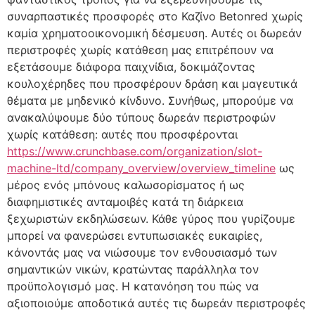
συναρπαστικές προσφορές στο Καζίνο Betonred χωρίς
καμία χρηματοοικονομική δέσμευση. Αυτές οι δωρεάν
περιστροφές χωρίς κατάθεση μας επιτρέπουν να
εξετάσουμε διάφορα παιχνίδια, δοκιμάζοντας
κουλοχέρηδες που προσφέρουν δράση και μαγευτικά
θέματα με μηδενικό κίνδυνο. Συνήθως, μπορούμε να
ανακαλύψουμε δύο τύπους δωρεάν περιστροφών
χωρίς κατάθεση: αυτές που προσφέρονται
https://www.crunchbase.com/organization/slot-
machine-ltd/company_overview/overview_timeline
ως
μέρος ενός μπόνους καλωσορίσματος ή ως
διαφημιστικές ανταμοιβές κατά τη διάρκεια
ξεχωριστών εκδηλώσεων. Κάθε γύρος που γυρίζουμε
μπορεί να φανερώσει εντυπωσιακές ευκαιρίες,
κάνοντάς μας να νιώσουμε τον ενθουσιασμό των
σημαντικών νικών, κρατώντας παράλληλα τον
προϋπολογισμό μας. Η κατανόηση του πώς να
αξιοποιούμε αποδοτικά αυτές τις δωρεάν περιστροφές