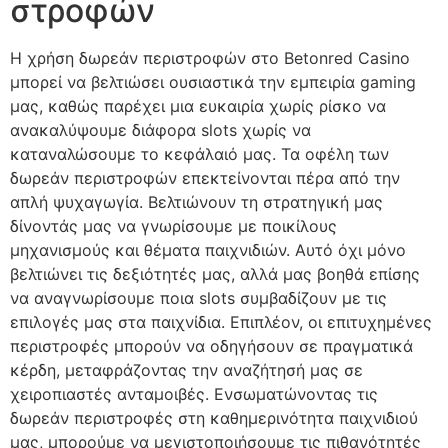
στροφών
Η χρήση δωρεάν περιστροφών στο Betonred Casino
μπορεί να βελτιώσει ουσιαστικά την εμπειρία gaming
μας, καθώς παρέχει μια ευκαιρία χωρίς ρίσκο να
ανακαλύψουμε διάφορα slots χωρίς να
καταναλώσουμε το κεφάλαιό μας. Τα οφέλη των
δωρεάν περιστροφών επεκτείνονται πέρα από την
απλή ψυχαγωγία. Βελτιώνουν τη στρατηγική μας
δίνοντάς μας να γνωρίσουμε με ποικίλους
μηχανισμούς και θέματα παιχνιδιών. Αυτό όχι μόνο
βελτιώνει τις δεξιότητές μας, αλλά μας βοηθά επίσης
να αναγνωρίσουμε ποια slots συμβαδίζουν με τις
επιλογές μας στα παιχνίδια. Επιπλέον, οι επιτυχημένες
περιστροφές μπορούν να οδηγήσουν σε πραγματικά
κέρδη, μεταφράζοντας την αναζήτησή μας σε
χειροπιαστές ανταμοιβές. Ενσωματώνοντας τις
δωρεάν περιστροφές στη καθημερινότητα παιχνιδιού
μας, μπορούμε να μεγιστοποιήσουμε τις πιθανότητές