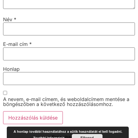
Név
*
E-mail cím
*
Honlap
A nevem, e-mail címem, és weboldalcímem mentése a
böngészőben a következő hozzászólásomhoz.
A honlap további használatához a sütik használatát el kell fogadni.
Eurochange.hu
Elfogad
További információ