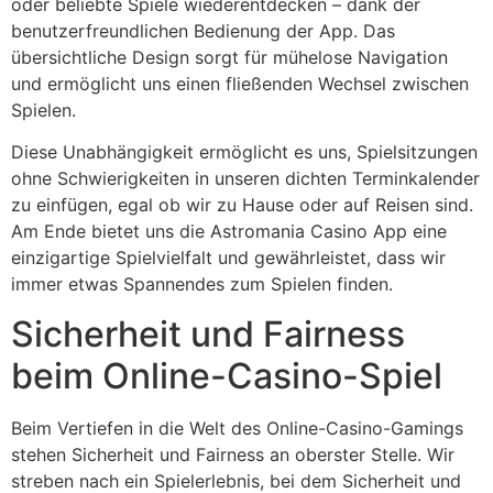
oder beliebte Spiele wiederentdecken – dank der
benutzerfreundlichen Bedienung der App. Das
übersichtliche Design sorgt für mühelose Navigation
und ermöglicht uns einen fließenden Wechsel zwischen
Spielen.
Diese Unabhängigkeit ermöglicht es uns, Spielsitzungen
ohne Schwierigkeiten in unseren dichten Terminkalender
zu einfügen, egal ob wir zu Hause oder auf Reisen sind.
Am Ende bietet uns die Astromania Casino App eine
einzigartige Spielvielfalt und gewährleistet, dass wir
immer etwas Spannendes zum Spielen finden.
Sicherheit und Fairness
beim Online-Casino-Spiel
Beim Vertiefen in die Welt des Online-Casino-Gamings
stehen Sicherheit und Fairness an oberster Stelle. Wir
streben nach ein Spielerlebnis, bei dem Sicherheit und