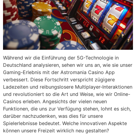
Während wir die Einführung der 5G-Technologie in
Deutschland analysieren, sehen wir uns an, wie sie unser
Gaming-Erlebnis mit der Astromania Casino App
verbessert. Diese Fortschritt verspricht zügigere
Ladezeiten und reibungslosere Multiplayer-Interaktionen
und revolutioniert so die Art und Weise, wie wir Online-
Casinos erleben. Angesichts der vielen neuen
Funktionen, die uns zur Verfügung stehen, lohnt es sich,
darüber nachzudenken, was dies für unsere
Spielerlebnisse bedeutet. Welche innovativen Aspekte
können unsere Freizeit wirklich neu gestalten?