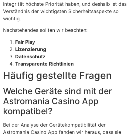
Integrität höchste Priorität haben, und deshalb ist das
Verständnis der wichtigsten Sicherheitsaspekte so
wichtig.
Nachstehendes sollten wir beachten:
Fair Play
Lizenzierung
Datenschutz
Transparente Richtlinien
Häufig gestellte Fragen
Welche Geräte sind mit der
Astromania Casino App
kompatibel?
Bei der Analyse der Gerätekompatibilität der
Astromania Casino App fanden wir heraus, dass sie