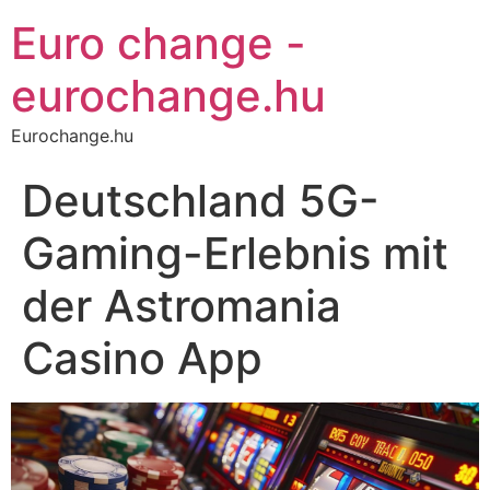
Euro change -
eurochange.hu
Eurochange.hu
Deutschland 5G-
Gaming-Erlebnis mit
der Astromania
Casino App