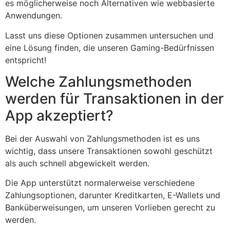
es möglicherweise noch Alternativen wie webbasierte
Anwendungen.
Lasst uns diese Optionen zusammen untersuchen und
eine Lösung finden, die unseren Gaming-Bedürfnissen
entspricht!
Welche Zahlungsmethoden
werden für Transaktionen in der
App akzeptiert?
Bei der Auswahl von Zahlungsmethoden ist es uns
wichtig, dass unsere Transaktionen sowohl geschützt
als auch schnell abgewickelt werden.
Die App unterstützt normalerweise verschiedene
Zahlungsoptionen, darunter Kreditkarten, E-Wallets und
Banküberweisungen, um unseren Vorlieben gerecht zu
werden.