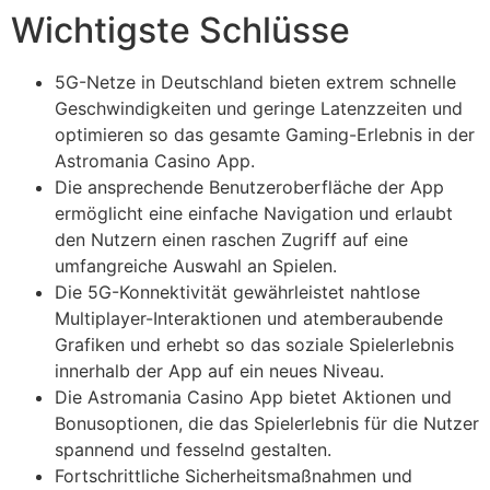
Wichtigste Schlüsse
5G-Netze in Deutschland bieten extrem schnelle
Geschwindigkeiten und geringe Latenzzeiten und
optimieren so das gesamte Gaming-Erlebnis in der
Astromania Casino App.
Die ansprechende Benutzeroberfläche der App
ermöglicht eine einfache Navigation und erlaubt
den Nutzern einen raschen Zugriff auf eine
umfangreiche Auswahl an Spielen.
Die 5G-Konnektivität gewährleistet nahtlose
Multiplayer-Interaktionen und atemberaubende
Grafiken und erhebt so das soziale Spielerlebnis
innerhalb der App auf ein neues Niveau.
Die Astromania Casino App bietet Aktionen und
Bonusoptionen, die das Spielerlebnis für die Nutzer
spannend und fesselnd gestalten.
Fortschrittliche Sicherheitsmaßnahmen und