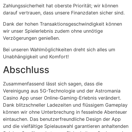
Zahlungssicherheit hat oberste Priorität; wir können
darauf vertrauen, dass unsere Finanzdaten sicher sind.
Dank der hohen Transaktionsgeschwindigkeit können
wir unser Spielerlebnis zudem ohne unnötige
Verzögerungen genießen.
Bei unseren Wahlmöglichkeiten dreht sich alles um
Unabhängigkeit und Komfort!
Abschluss
Zusammenfassend lässt sich sagen, dass die
Vereinigung aus 5G-Technologie und der Astromania
Casino App unser Online-Gaming-Erlebnis verändert.
Dank blitzschneller Ladezeiten und flüssigem Gameplay
können wir ohne Unterbrechung in fesselnde Abenteuer
eintauchen. Das benutzerfreundliche Design der App
und die vielfältige Spielauswahl garantieren anhaltenden